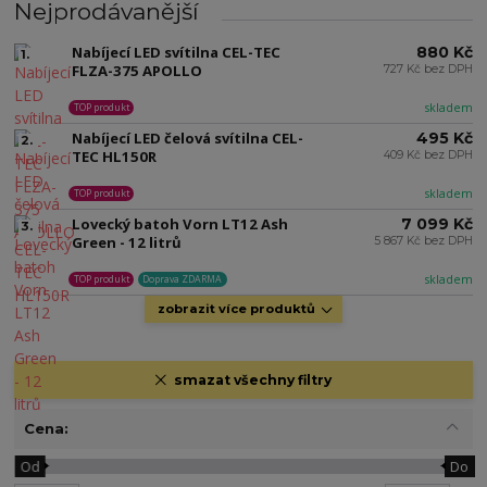
Nejprodávanější
Nabíjecí LED svítilna CEL-TEC
880 Kč
1.
FLZA-375 APOLLO
727 Kč bez DPH
skladem
TOP produkt
Nabíjecí LED čelová svítilna CEL-
495 Kč
2.
TEC HL150R
409 Kč bez DPH
skladem
TOP produkt
Lovecký batoh Vorn LT12 Ash
7 099 Kč
3.
Green - 12 litrů
5 867 Kč bez DPH
skladem
TOP produkt
Doprava ZDARMA
zobrazit více produktů
smazat všechny filtry
Cena:
Od
Do