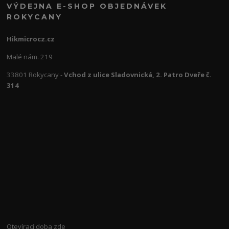
VÝDEJNA E-SHOP OBJEDNÁVEK
ROKYCANY
Hikmicrocz.cz
Malé nám. 219
33801 Rokycany -
Vchod z ulice Sladovnická, 2. Patro Dveře č.
314
Otevírací doba
zde