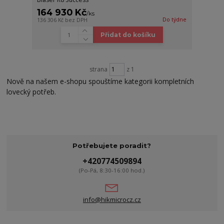
164 930 Kč
/
ks
Do týdne
136 306 Kč
bez DPH
Přidat do košíku
strana
z 1
Nově na našem e-shopu spouštíme kategorii kompletních
lovecký potřeb.
Potřebujete poradit?
+420774509894
(Po-Pá, 8:30-16:00 hod.)
info@hikmicrocz.cz