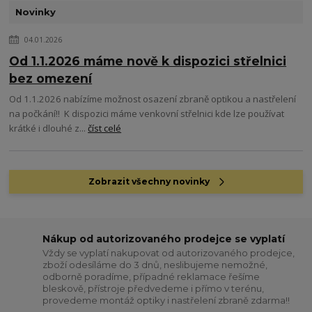
Novinky
04.01.2026
Od 1.1.2026 máme nově k dispozici střelnici
bez omezení
Od 1.1.2026 nabízíme možnost osazení zbraně optikou a nastřelení
na počkání!! K dispozici máme venkovní střelnici kde lze používat
krátké i dlouhé z...
číst celé
Zobrazit všechny novinky
Nákup od autorizovaného prodejce se vyplatí
Vždy se vyplatí nakupovat od autorizovaného prodejce,
zboží odesíláme do 3 dnů, neslibujeme nemožné,
odborně poradíme, případné reklamace řešíme
bleskově, přístroje předvedeme i přímo v terénu,
provedeme montáž optiky i nastřelení zbraně zdarma!!