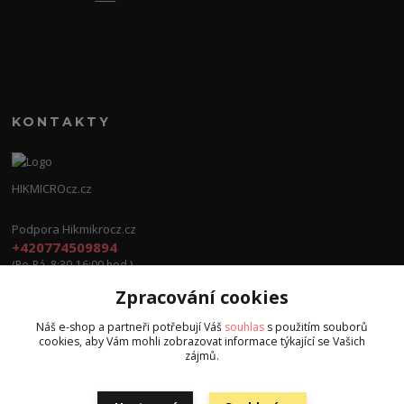
KONTAKTY
HIKMICROcz.cz
Podpora Hikmikrocz.cz
+420774509894
(Po-Pá, 8:30-16:00 hod.)
Zpracování cookies
info@hikmicrocz.cz
Náš e-shop a partneři potřebují Váš
souhlas
s použitím souborů
cookies, aby Vám mohli zobrazovat informace týkající se Vašich
zájmů.