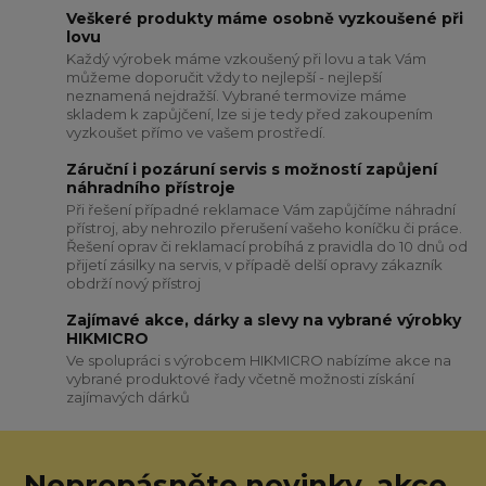
Veškeré produkty máme osobně vyzkoušené při
lovu
Každý výrobek máme vzkoušený při lovu a tak Vám
můžeme doporučit vždy to nejlepší - nejlepší
neznamená nejdražší. Vybrané termovize máme
skladem k zapůjčení, lze si je tedy před zakoupením
vyzkoušet přímo ve vašem prostředí.
Záruční i pozáruní servis s možností zapůjení
náhradního přístroje
Při řešení případné reklamace Vám zapůjčíme náhradní
přístroj, aby nehrozilo přerušení vašeho koníčku či práce.
Řešení oprav či reklamací probíhá z pravidla do 10 dnů od
přijetí zásilky na servis, v případě delší opravy zákazník
obdrží nový přístroj
Zajímavé akce, dárky a slevy na vybrané výrobky
HIKMICRO
Ve spolupráci s výrobcem HIKMICRO nabízíme akce na
vybrané produktové řady včetně možnosti získání
zajímavých dárků
Nepropásněte novinky, akce