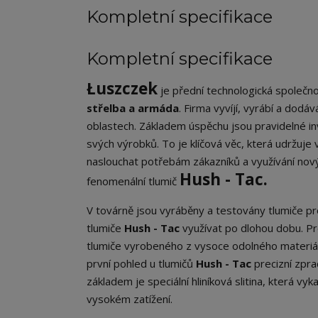
Kompletní specifikace
Kompletní specifikace
Łuszczek
je přední technologická společnos
střelba a armáda
. Firma vyvíjí, vyrábí a dodá
oblastech. Základem úspěchu jsou pravidelné in
svých výrobků. To je klíčová věc, která udržuj
naslouchat potřebám zákazníků a využívání nový
Hush - Tac.
fenomenální tlumič
V továrně jsou vyráběny a testovány tlumiče p
tlumiče
Hush - Tac
využívat po dlohou dobu. P
tlumiče vyrobeného z vysoce odolného materiálů
první pohled u tlumičů
Hush - Tac
precizní zpra
základem je speciální hliníková slitina, která vy
vysokém zatížení.