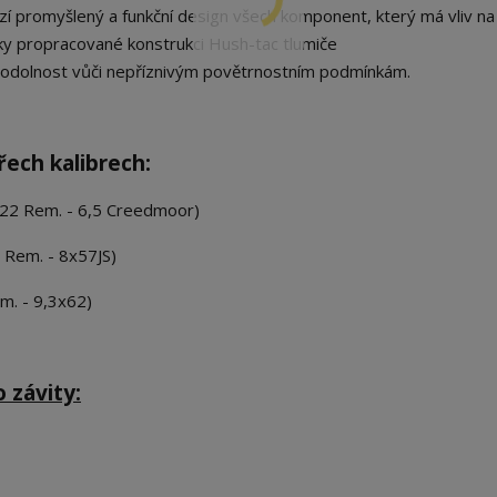
bízí promyšlený a funkční design všech komponent, který má vliv na
íky propracované konstrukci Hush-tac tlumiče
u odolnost vůči nepříznivým povětrnostním podmínkám.
řech kalibrech:
 222 Rem. - 6,5 Creedmoor)
 Rem. - 8x57JS)
m. - 9,3x62)
 závity: