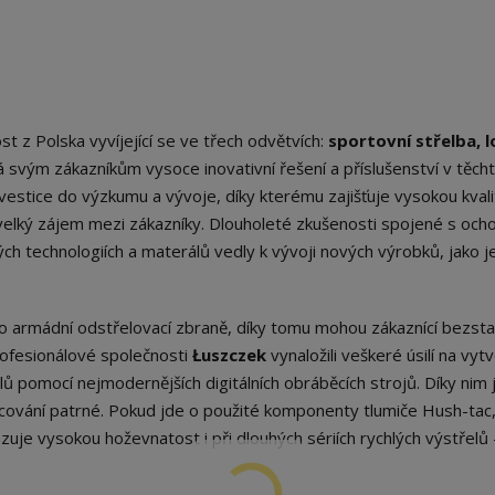
t z Polska vyvíjející se ve třech odvětvích:
sportovní střelba, 
vá svým zákazníkům vysoce inovativní řešení a příslušenství v těch
vestice do výzkumu a vývoje, díky kterému zajišťuje vysokou kvali
e velký zájem mezi zákazníky. Dlouholeté zkušenosti spojené s och
ch technologiích a materálů vedly k vývoji nových výrobků, jako j
ro armádní odstřelovací zbraně, díky tomu mohou zákaznící bezst
rofesionálové společnosti
Łuszczek
vynaložili veškeré úsilí na vyt
 pomocí nejmodernějších digitálních obráběcích strojů. Díky nim 
cování patrné. Pokud jde o použité komponenty tlumiče Hush-tac
kazuje vysokou hoževnatost i při dlouhých sériích rychlých výstřelů 