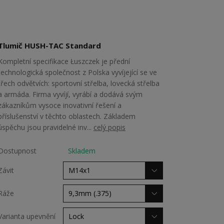
Tlumič HUSH-TAC Standard
Kompletní specifikace Łuszczek je přední
technologická společnost z Polska vyvíjející se ve
třech odvětvích: sportovní střelba, lovecká střelba
a armáda. Firma vyvíjí, vyrábí a dodává svým
zákazníkům vysoce inovativní řešení a
příslušenství v těchto oblastech. Základem
úspěchu jsou pravidelné inv...
celý popis
Dostupnost
Skladem
Závit
Ráže
Varianta upevnění