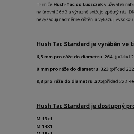
Tlumiče
Hush-Tac od Łuszczek
v uživateli na
na úrovni 36dB a výrazně snižuje zpětný ráz. D
nevyžadují nadměrné čištění a vykazují vysoko
Hush Tac Standard je vyráběn ve t
6,5 mm pro ráže do diametru .264
(příklad
8 mm pro ráže do diametru .323
(příklad 222
9,3 pro ráže do diametru .375
(příklad 222 Re
Hush Tac Standard je dostupný pro
M 13x1
M 14x1
M 15x1