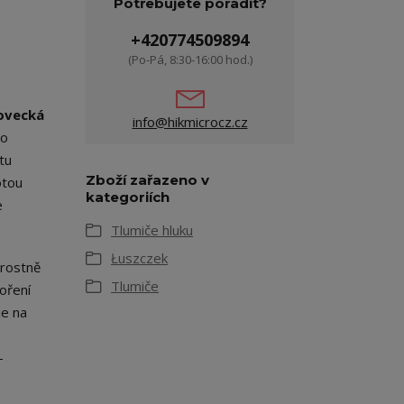
Potřebujete poradit?
+420774509894
(Po-Pá, 8:30-16:00 hod.)
lovecká
info@hikmicrocz.cz
to
tu
Zboží zařazeno v
otou
kategoriích
e
Tlumiče hluku
Łuszczek
arostně
Tlumiče
voření
je na
,
-