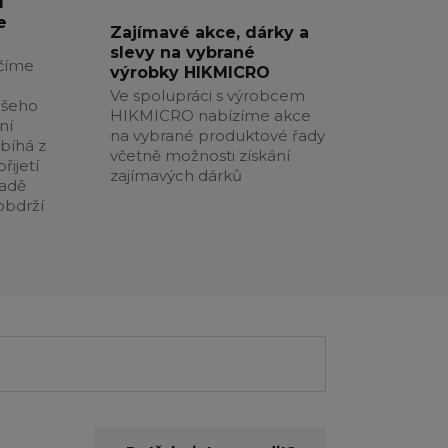
í
e
Zajímavé akce, dárky a
slevy na vybrané
číme
výrobky HIKMICRO
Ve spolupráci s výrobcem
ašeho
HIKMICRO nabízíme akce
ní
na vybrané produktové řady
obíhá z
včetně možnosti získání
řijetí
zajímavých dárků
padě
obdrží