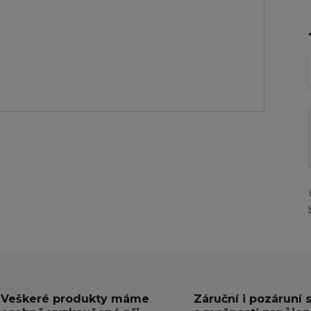
Veškeré produkty máme
Záruční i pozáruní 