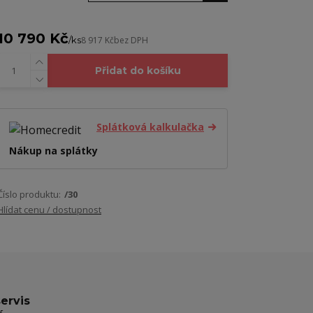
10 790 Kč
/
ks
8 917 Kč
bez DPH
Přidat do košíku
Splátková kalkulačka
Nákup na splátky
Číslo produktu:
/30
Hlídat cenu / dostupnost
servis