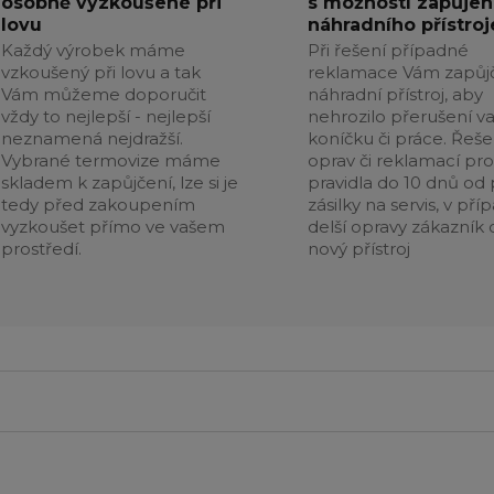
osobně vyzkoušené při
s možností zapůjen
lovu
náhradního přístroj
Každý výrobek máme
Při řešení případné
vzkoušený při lovu a tak
reklamace Vám zapůj
Vám můžeme doporučit
náhradní přístroj, aby
vždy to nejlepší - nejlepší
nehrozilo přerušení v
neznamená nejdražší.
koníčku či práce. Řeše
Vybrané termovize máme
oprav či reklamací pr
skladem k zapůjčení, lze si je
pravidla do 10 dnů od p
tedy před zakoupením
zásilky na servis, v pří
vyzkoušet přímo ve vašem
delší opravy zákazník 
prostředí.
nový přístroj