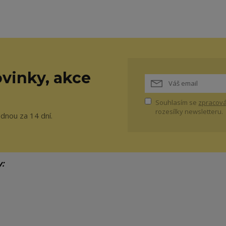
vinky, akce
Souhlasím se
zpracová
rozesílky newsletteru.
ednou za 14 dní.
y: