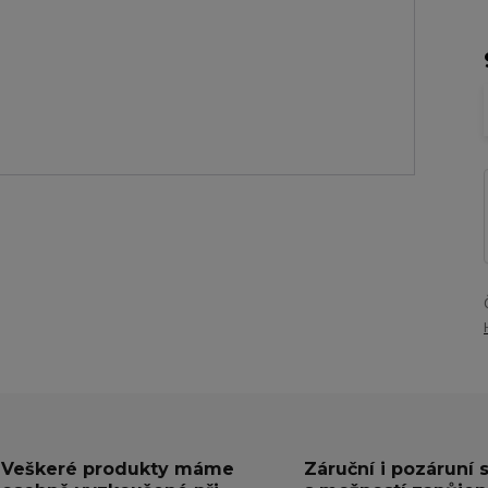
Veškeré produkty máme
Záruční i pozáruní 