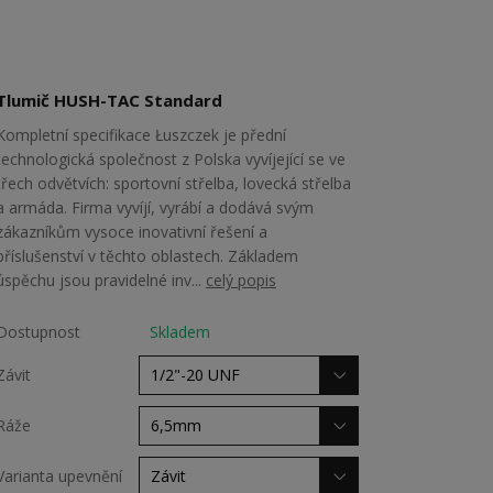
Tlumič HUSH-TAC Standard
Kompletní specifikace Łuszczek je přední
technologická společnost z Polska vyvíjející se ve
třech odvětvích: sportovní střelba, lovecká střelba
a armáda. Firma vyvíjí, vyrábí a dodává svým
zákazníkům vysoce inovativní řešení a
příslušenství v těchto oblastech. Základem
úspěchu jsou pravidelné inv...
celý popis
Dostupnost
Skladem
Závit
Ráže
Varianta upevnění