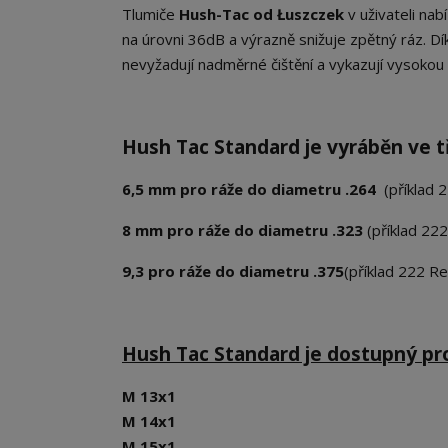
Tlumiče
Hush-Tac od Łuszczek
v uživateli na
na úrovni 36dB a výrazně snižuje zpětný ráz. D
nevyžadují nadměrné čištění a vykazují vysoko
Hush Tac Standard je vyráběn ve t
6,5 mm pro ráže do diametru .264
(příklad
8 mm pro ráže do diametru .323
(příklad 222
9,3 pro ráže do diametru .375
(příklad 222 Re
Hush Tac Standard je dostupný pro
M 13x1
M 14x1
M 15x1