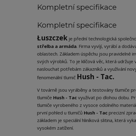
Kompletní specifikace
Kompletní specifikace
Łuszczek
je přední technologická společnos
střelba a armáda
. Firma vyvíjí, vyrábí a dodá
oblastech. Základem úspěchu jsou pravidelné in
svých výrobků. To je klíčová věc, která udržuj
naslouchat potřebám zákazníků a využívání nový
Hush - Tac.
fenomenální tlumič
V továrně jsou vyráběny a testovány tlumiče p
tlumiče
Hush - Tac
využívat po dlohou dobu. P
tlumiče vyrobeného z vysoce odolného materiálů
první pohled u tlumičů
Hush - Tac
precizní zpra
základem je speciální hliníková slitina, která vy
vysokém zatížení.