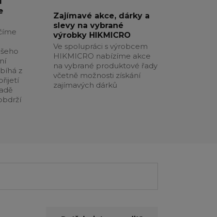
í
e
Zajímavé akce, dárky a
slevy na vybrané
číme
výrobky HIKMICRO
Ve spolupráci s výrobcem
ašeho
HIKMICRO nabízíme akce
ní
na vybrané produktové řady
obíhá z
včetně možnosti získání
řijetí
zajímavých dárků
padě
obdrží