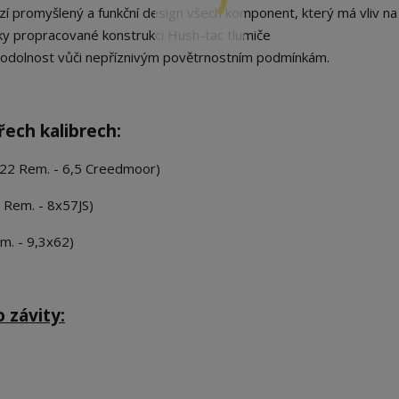
bízí promyšlený a funkční design všech komponent, který má vliv na
íky propracované konstrukci Hush-tac tlumiče
u odolnost vůči nepříznivým povětrnostním podmínkám.
řech kalibrech:
 222 Rem. - 6,5 Creedmoor)
 Rem. - 8x57JS)
m. - 9,3x62)
 závity: