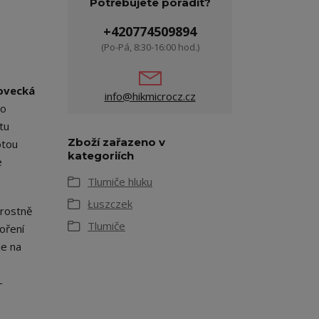
Potřebujete poradit?
+420774509894
(Po-Pá, 8:30-16:00 hod.)
lovecká
info@hikmicrocz.cz
to
tu
Zboží zařazeno v
otou
kategoriích
e
Tlumiče hluku
Łuszczek
arostně
Tlumiče
voření
je na
,
-