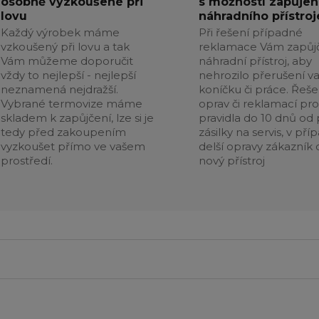
osobně vyzkoušené při
s možností zapůjen
lovu
náhradního přístroj
Každý výrobek máme
Při řešení případné
vzkoušený při lovu a tak
reklamace Vám zapůj
Vám můžeme doporučit
náhradní přístroj, aby
vždy to nejlepší - nejlepší
nehrozilo přerušení v
neznamená nejdražší.
koníčku či práce. Řeše
Vybrané termovize máme
oprav či reklamací pr
skladem k zapůjčení, lze si je
pravidla do 10 dnů od p
tedy před zakoupením
zásilky na servis, v pří
vyzkoušet přímo ve vašem
delší opravy zákazník 
prostředí.
nový přístroj