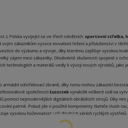
t z Polska vyvíjející se ve třech odvětvích:
sportovní střelba, 
vá svým zákazníkům vysoce inovativní řešení a příslušenství v těch
vestice do výzkumu a vývoje, díky kterému zajišťuje vysokou kvali
e velký zájem mezi zákazníky. Dlouholeté zkušenosti spojené s och
ch technologiích a materálů vedly k vývoji nových výrobků, jako j
ro armádní odstřelovací zbraně, díky tomu mohou zákaznící bezst
rofesionálové společnosti
Łuszczek
vynaložili veškeré úsilí na vyt
 pomocí nejmodernějších digitálních obráběcích strojů. Díky nim 
cování patrné. Pokud jde o použité komponenty tlumiče Hush-tac
kazuje vysokou hoževnatost i při dlouhých sériích rychlých výstřelů 