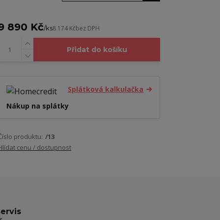
9 890 Kč
/
ks
8 174 Kč
bez DPH
Přidat do košíku
Splátková kalkulačka
Nákup na splátky
Číslo produktu:
/13
Hlídat cenu / dostupnost
servis