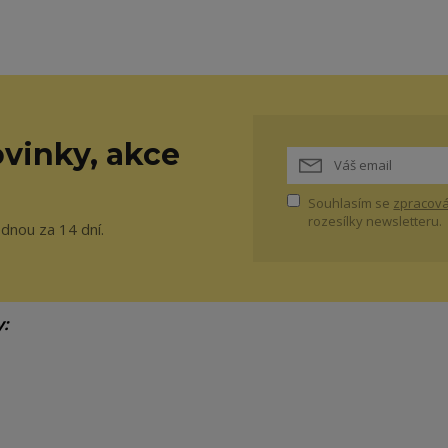
vinky, akce
Souhlasím se
zpracová
rozesílky newsletteru.
ednou za 14 dní.
y: