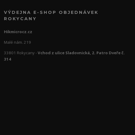
VÝDEJNA E-SHOP OBJEDNÁVEK
ROKYCANY
Hikmicrocz.cz
Malé nám. 219
33801 Rokycany -
Vchod z ulice Sladovnická, 2. Patro Dveře č.
314