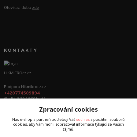
Otevírací doba
zde
KONTAKTY
HIKMICROcz.cz
Podpora Hikmikrocz.cz
+420774509894
(Po-Pá, 8:30-16:00 hod.)
Zpracování cookies
info@hikmicrocz.cz
Náš e-shop a partneři potřebují Váš
souhlas
s použitím souborů
cookies, aby Vám mohli zobrazovat informace týkající se Vašich
zájmů.