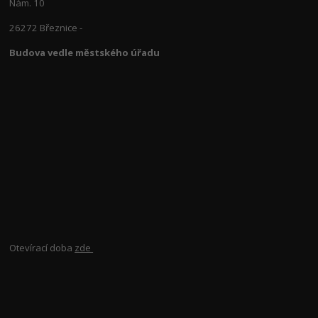
Nám. 10
26272 Březnice -
Budova vedle městského úřadu
Otevírací doba
zde