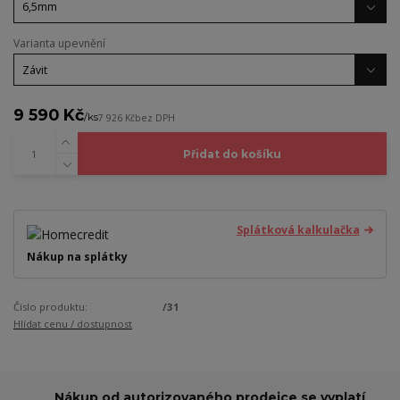
Varianta upevnění
9 590 Kč
/
ks
7 926 Kč
bez DPH
Přidat do košíku
Splátková kalkulačka
Nákup na splátky
Číslo produktu:
/31
Hlídat cenu / dostupnost
Nákup od autorizovaného prodejce se vyplatí