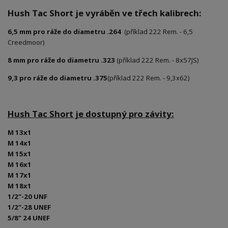
Hush Tac Short je vyráběn ve třech kalibrech:
6,5 mm pro ráže do diametru .264
(příklad 222 Rem. - 6,5
Creedmoor)
8 mm pro ráže do diametru .323
(příklad 222 Rem. - 8x57JS)
9,3 pro ráže do diametru .375
(příklad 222 Rem. - 9,3x62)
Hush Tac Short je dostupný pro závity:
M 13x1
M 14x1
M 15x1
M 16x1
M 17x1
M 18x1
1/2”-20 UNF
1/2”-28 UNEF
5/8” 24 UNEF