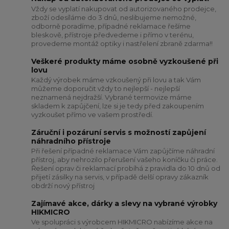
Vždy se vyplatí nakupovat od autorizovaného prodejce,
zboží odesíláme do 3 dnů, neslibujeme nemožné,
odborně poradíme, případné reklamace řešíme
bleskově, přístroje předvedeme i přímo v terénu,
provedeme montáž optiky i nastřelení zbraně zdarma!!
Veškeré produkty máme osobně vyzkoušené při
lovu
Každý výrobek máme vzkoušený při lovu a tak Vám
můžeme doporučit vždy to nejlepší - nejlepší
neznamená nejdražší. Vybrané termovize máme
skladem k zapůjčení, lze si je tedy před zakoupením
vyzkoušet přímo ve vašem prostředí.
Záruční i pozáruní servis s možností zapůjení
náhradního přístroje
Při řešení případné reklamace Vám zapůjčíme náhradní
přístroj, aby nehrozilo přerušení vašeho koníčku či práce.
Řešení oprav či reklamací probíhá z pravidla do 10 dnů od
přijetí zásilky na servis, v případě delší opravy zákazník
obdrží nový přístroj
Zajímavé akce, dárky a slevy na vybrané výrobky
HIKMICRO
Ve spolupráci s výrobcem HIKMICRO nabízíme akce na