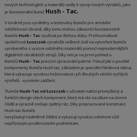
nových technologiích a materálů vedly k vývoji nových výrobků, jako
Hush - Tac.
je fenomenální tlumič
V továrně jsou vyráběny a testovány tlumiče pro armádní
odstřelovací zbraně, díky tomu mohou zákaznící bezstarostně
tlumiče
Hush - Tac
využívat po dlohou dobu. Profesionálové
společnosti
Łuszczek
vynaložili veškeré úsilí na vytvoření tlumiče
vyrobeného z vysoce odolného materiálů pomocí nejmodernějších
digitálních obráběcích strojů. Díky nim je na první pohled u
tlumičů
Hush - Tac
precizní zpracování patrné. Pokud jde o použité
komponenty tlumiče Hush-tac, základem je speciální hliníková slitina,
která vykazuje vysokou hoževnatost i při dlouhých sériích rychlých
výstřelů - vysokém zatížení.
Tlumiče
Hush-Tac od Łuszczek
v uživateli nabízí promyšlený a
funkční design všech komponent, který má vliv na útlum na úrovni
36dB a výrazně snižuje zpětný ráz. Díky propracované konstrukci
Hush-tac tlumiče
nevyžadují nadměrné čištění a vykazují vysokou odolnost vůči
nepříznivým povětrnostním podmínkám.