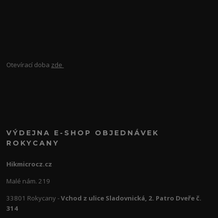
Otevírací doba
zde
VÝDEJNA E-SHOP OBJEDNÁVEK
ROKYCANY
Hikmicrocz.cz
Malé nám. 219
33801 Rokycany -
Vchod z ulice Sladovnická, 2. Patro Dveře č.
314