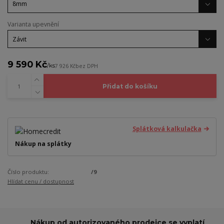
Varianta upevnění
9 590 Kč
/
ks
7 926 Kč
bez DPH
Přidat do košíku
Splátková kalkulačka
Nákup na splátky
Číslo produktu:
/9
Hlídat cenu / dostupnost
Nákup od autorizovaného prodejce se vyplatí