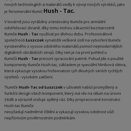
nových technologiích a materálů vedly k vývoji nových výrobků, jako
Hush - Tac.
je fenomenální tlumič
V továrně jsou vyráběny a testovány tlumiče pro armádní
odstřelovací zbraně, díky tomu mohou zákaznící bezstarostně
tlumiče
Hush - Tac
využívat po dlohou dobu. Profesionálové
společnosti
Łuszczek
vynaložili veškeré úsilí na vytvoření tlumiče
vyrobeného z vysoce odolného materiálů pomocí nejmodernějších
digitálních obráběcích strojů. Díky nim je na první pohled u
tlumičů
Hush - Tac
precizní zpracování patrné. Pokud jde o použité
komponenty tlumiče Hush-tac, základem je speciální hliníková slitina,
která vykazuje vysokou hoževnatost i při dlouhých sériích rychlých
výstřelů - vysokém zatížení.
Tlumiče
Hush-Tac od Łuszczek
v uživateli nabízí promyšlený a
funkční design všech komponent, který má vliv na útlum na úrovni
36dB a výrazně snižuje zpětný ráz. Díky propracované konstrukci
Hush-tac tlumiče
nevyžadují nadměrné čištění a vykazují vysokou odolnost vůči
nepříznivým povětrnostním podmínkám.