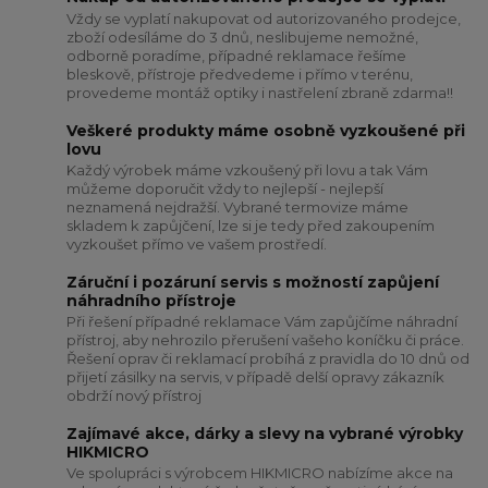
Vždy se vyplatí nakupovat od autorizovaného prodejce,
zboží odesíláme do 3 dnů, neslibujeme nemožné,
odborně poradíme, případné reklamace řešíme
bleskově, přístroje předvedeme i přímo v terénu,
provedeme montáž optiky i nastřelení zbraně zdarma!!
Veškeré produkty máme osobně vyzkoušené při
lovu
Každý výrobek máme vzkoušený při lovu a tak Vám
můžeme doporučit vždy to nejlepší - nejlepší
neznamená nejdražší. Vybrané termovize máme
skladem k zapůjčení, lze si je tedy před zakoupením
vyzkoušet přímo ve vašem prostředí.
Záruční i pozáruní servis s možností zapůjení
náhradního přístroje
Při řešení případné reklamace Vám zapůjčíme náhradní
přístroj, aby nehrozilo přerušení vašeho koníčku či práce.
Řešení oprav či reklamací probíhá z pravidla do 10 dnů od
přijetí zásilky na servis, v případě delší opravy zákazník
obdrží nový přístroj
Zajímavé akce, dárky a slevy na vybrané výrobky
HIKMICRO
Ve spolupráci s výrobcem HIKMICRO nabízíme akce na