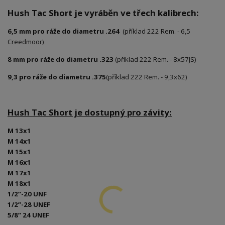
Hush Tac Short je vyráběn ve třech kalibrech:
6,5 mm pro ráže do diametru .264
(příklad 222 Rem. - 6,5
Creedmoor)
8 mm pro ráže do diametru .323
(příklad 222 Rem. - 8x57JS)
9,3 pro ráže do diametru .375
(příklad 222 Rem. - 9,3x62)
Hush Tac Short je dostupný pro závity:
M 13x1
M 14x1
M 15x1
M 16x1
M 17x1
M 18x1
1/2”-20 UNF
1/2”-28 UNEF
5/8” 24 UNEF