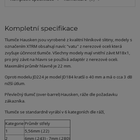
Kompletní specifikace
Tlumiče Hausken jsou vyrobené z kvalitní hliníkové slitiny, modely s
označením XTRM obsahují navíc "vatu" z nerezové oceli která
zvyšuje účinnost tlumiče. Všechny modely mají vnitřní závit M18x1,
pro jiný závit na hlavni se používá adaptér z nerezové oceli.
Maximální průměr hlavně je 22 mm.
Oproti modelu JD224 je model JD184 kratší o 40 mm a má o cca 3 dB
nižší útlum.
Převlečný tlumič (over-barrel) Hausken, ráže dle požadavku
zákazníka.
Tlumiče se standardně vyrábí v 6 kategoriích dle ráží,
Kategorie
Průměr střely
1
5,56mm (.22)
2
6mm (.243) - 7mm (.280)