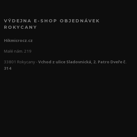
VÝDEJNA E-SHOP OBJEDNÁVEK
ROKYCANY
Hikmicrocz.cz
Malé nám. 219
33801 Rokycany -
Vchod z ulice Sladovnická, 2. Patro Dveře č.
314