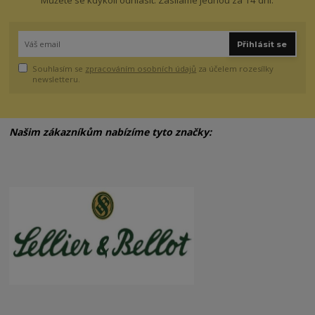
Můžete se kdykoli odhlásit. Zasíláme jednou za 14 dní.
Přihlásit se
Souhlasím se
zpracováním osobních údajů
za účelem rozesílky
newsletteru.
Našim zákazníkům nabízíme tyto značky: