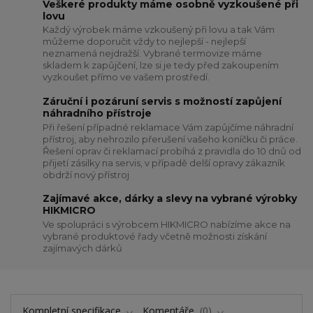
Veškeré produkty máme osobně vyzkoušené při
lovu
Každý výrobek máme vzkoušený při lovu a tak Vám
můžeme doporučit vždy to nejlepší - nejlepší
neznamená nejdražší. Vybrané termovize máme
skladem k zapůjčení, lze si je tedy před zakoupením
vyzkoušet přímo ve vašem prostředí.
Záruční i pozáruní servis s možností zapůjení
náhradního přístroje
Při řešení případné reklamace Vám zapůjčíme náhradní
přístroj, aby nehrozilo přerušení vašeho koníčku či práce.
Řešení oprav či reklamací probíhá z pravidla do 10 dnů od
přijetí zásilky na servis, v případě delší opravy zákazník
obdrží nový přístroj
Zajímavé akce, dárky a slevy na vybrané výrobky
HIKMICRO
Ve spolupráci s výrobcem HIKMICRO nabízíme akce na
vybrané produktové řady včetně možnosti získání
zajímavých dárků
Kompletní specifikace
Komentáře
0