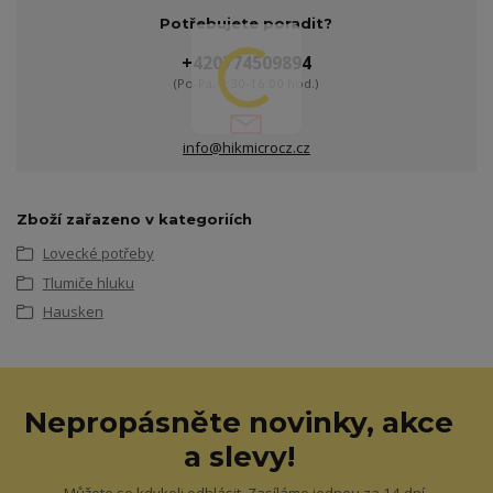
Potřebujete poradit?
+420774509894
(Po-Pá, 8:30-16:00 hod.)
info@hikmicrocz.cz
Zboží zařazeno v kategoriích
Lovecké potřeby
Tlumiče hluku
Hausken
Nepropásněte novinky, akce
a slevy!