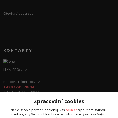
Otevírací doba
zde
KONTAKTY
HIKMICROcz.cz
Podpora Hikmikrocz.cz
+420774509894
(Po-Pá, 8:30-16:00 hod.)
Zpracování cookies
info@hikmicrocz.cz
Náš e-shop a partneři potřebují Váš
souhlas
s použitím souborů
cookies, aby Vám mohli zobrazovat informace týkající se Vašich