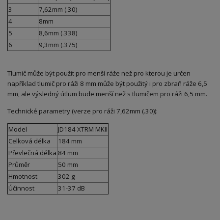
3
7,62mm (.30)
4
8mm
5
8,6mm (.338)
6
9,3mm (.375)
Tlumič může být použit pro menší ráže než pro kterou je určen
například tlumič pro ráži 8 mm může být použitý i pro zbraň ráže 6,5
mm, ale výsledný útlum bude menší než s tlumičem pro ráži 6,5 mm.
Technické parametry (verze pro ráži 7,62mm (.30)):
Model
JD184 XTRM MKII
Celková délka
184 mm
Převlečná délka
84 mm
Průměr
50 mm
Hmotnost
302 g
Účinnost
31-37 dB