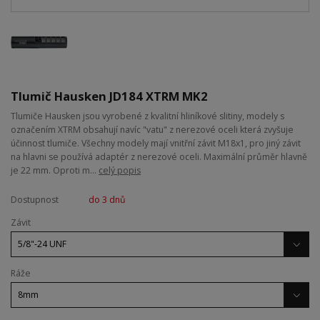
Tlumič Hausken JD184 XTRM MK2
Tlumiče Hausken jsou vyrobené z kvalitní hliníkové slitiny, modely s
označením XTRM obsahují navíc "vatu" z nerezové oceli která zvyšuje
účinnost tlumiče. Všechny modely mají vnitřní závit M18x1, pro jiný závit
na hlavni se používá adaptér z nerezové oceli. Maximální průměr hlavně
je 22 mm. Oproti m...
celý popis
Dostupnost
do 3 dnů
Závit
Ráže