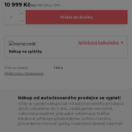
10 999 Kč
/
ks
9 090 Kč
bez DPH
Přidat do košíku
Splátková kalkulačka
Nákup na splátky
Číslo produktu:
184-5
Hlídat cenu / dostupnost
Nákup od autorizovaného prodejce se vyplatí
Vždy se vyplatí nakupovat od autorizovaného prodejce,
zboží odesíláme do 3 dnů, neslibujeme nemožné,
odborně poradíme, případné reklamace řešíme
bleskově, přístroje předvedeme i přímo v terénu,
provedeme montáž optiky i nastřelení zbraně zdarma!!