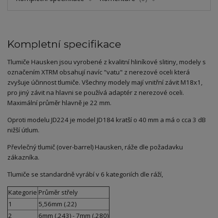
Kompletní specifikace
Tlumiče Hausken jsou vyrobené z kvalitní hliníkové slitiny, modely s
označením XTRM obsahují navíc "vatu" z nerezové oceli která
zvyšuje účinnost tlumiče. Všechny modely mají vnitřní závit M18x1,
pro jiný závit na hlavni se používá adaptér z nerezové oceli.
Maximální průměr hlavně je 22 mm.
Oproti modelu JD224 je model JD184 kratší o 40 mm a má o cca 3 dB
nižší útlum.
Převlečný tlumič (over-barrel) Hausken, ráže dle požadavku
zákazníka.
Tlumiče se standardně vyrábí v 6 kategoriích dle ráží,
Kategorie
Průměr střely
1
5,56mm (.22)
2
6mm (.243) - 7mm (.280)