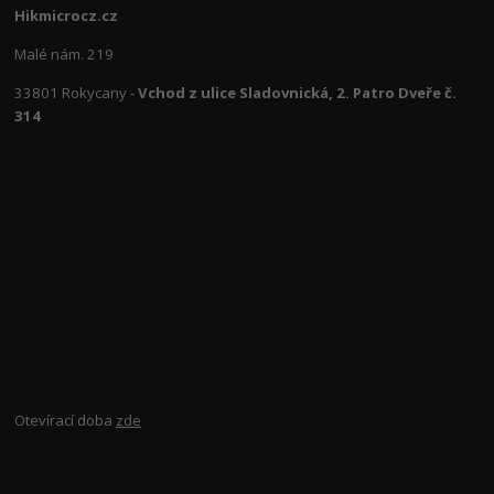
Hikmicrocz.cz
Malé nám. 219
33801 Rokycany -
Vchod z ulice Sladovnická, 2. Patro Dveře č.
314
Otevírací doba
zde