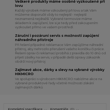
Veškeré produkty máme osobně vyzkoušené při
lovu
Každý výrobek máme vzkoušený při lovu a tak Vám
můžeme doporučit vždy to nejlepší - nejlepší
neznamená nejdražší. Vybrané termovize máme
skladem k zapůjčení, lze si je tedy před zakoupením
vyzkoušet přímo ve vašem prostředí.
Záruční i pozáruní servis s možností zapůjení
náhradního přístroje
Při řešení případné reklamace Vám zapůjčíme náhradní
přístroj, aby nehrozilo přerušení vašeho koníčku či práce.
Řešení oprav či reklamací probíhá z pravidla do 10 dnů od
přijetí zásilky na servis, v případě delší opravy zákazník
obdrží nový přístroj
Zajímavé akce, dárky a slevy na vybrané výrobky
HIKMICRO
Ve spolupráci s výrobcem HIKMICRO nabízíme akce na
vybrané produktové řady včetně možnosti získání
zajímavých dárků
Kompletní specifikace
Komentáře
0