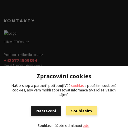
KONTAKTY
HIKMICROcz.cz
Podpora Hikmikrocz.cz
+420774509894
(Po-Pá, 8:30-16:00 hod.)
Zpracování cookies
info@hikmicrocz.cz
Náš e-shop a partneři potřebují Váš
souhlas
s použitím souborů
cookies, aby Vám mohli zobrazovat informace týkající se Vašich
zájmů.
Nastavení
Souhlasím
Všechna práva vyhrazena S.G.E.C s.r.o. 2024
Souhlas můžete odmítnout
zde
.