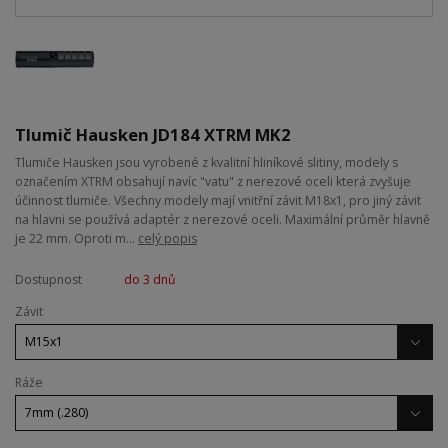
Tlumič Hausken JD184 XTRM MK2
Tlumiče Hausken jsou vyrobené z kvalitní hliníkové slitiny, modely s
označením XTRM obsahují navíc "vatu" z nerezové oceli která zvyšuje
účinnost tlumiče. Všechny modely mají vnitřní závit M18x1, pro jiný závit
na hlavni se používá adaptér z nerezové oceli. Maximální průměr hlavně
je 22 mm. Oproti m...
celý popis
Dostupnost
do 3 dnů
Závit
Ráže