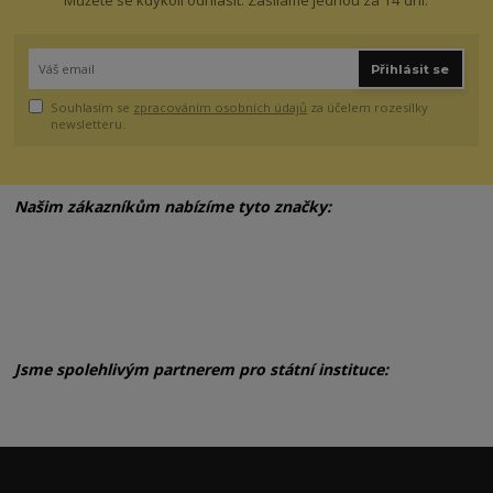
Můžete se kdykoli odhlásit. Zasíláme jednou za 14 dní.
Přihlásit se
Souhlasím se
zpracováním osobních údajů
za účelem rozesílky
newsletteru.
Našim zákazníkům nabízíme tyto značky:
Jsme spolehlivým partnerem pro státní instituce: