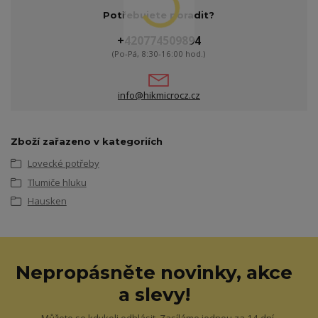
Potřebujete poradit?
+420774509894
(Po-Pá, 8:30-16:00 hod.)
info@hikmicrocz.cz
Zboží zařazeno v kategoriích
Lovecké potřeby
Tlumiče hluku
Hausken
Nepropásněte novinky, akce
a slevy!