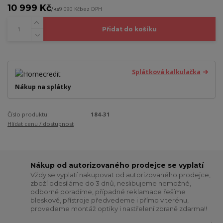
10 999 Kč
/
ks
9 090 Kč
bez DPH
Přidat do košíku
Splátková kalkulačka
Nákup na splátky
Číslo produktu:
184-31
Hlídat cenu / dostupnost
Nákup od autorizovaného prodejce se vyplatí
Vždy se vyplatí nakupovat od autorizovaného prodejce,
zboží odesíláme do 3 dnů, neslibujeme nemožné,
odborně poradíme, případné reklamace řešíme
bleskově, přístroje předvedeme i přímo v terénu,
provedeme montáž optiky i nastřelení zbraně zdarma!!