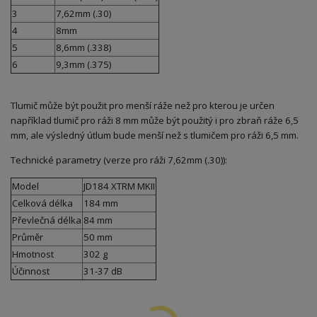
3
7,62mm (.30)
4
8mm
5
8,6mm (.338)
6
9,3mm (.375)
Tlumič může být použit pro menší ráže než pro kterou je určen
například tlumič pro ráži 8 mm může být použitý i pro zbraň ráže 6,5
mm, ale výsledný útlum bude menší než s tlumičem pro ráži 6,5 mm.
Technické parametry (verze pro ráži 7,62mm (.30)):
Model
JD184 XTRM MKII
Celková délka
184 mm
Převlečná délka
84 mm
Průměr
50 mm
Hmotnost
302 g
Účinnost
31-37 dB