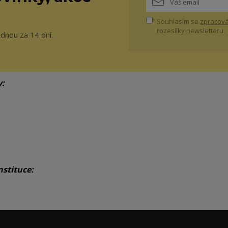
Souhlasím se
zpracová
rozesílky newsletteru.
ednou za 14 dní.
y:
nstituce: