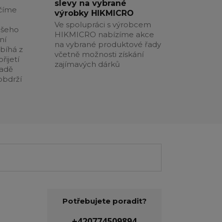
slevy na vybrané
číme
výrobky HIKMICRO
Ve spolupráci s výrobcem
ašeho
HIKMICRO nabízíme akce
ní
na vybrané produktové řady
obíhá z
včetně možnosti získání
řijetí
zajímavých dárků
padě
obdrží
Potřebujete poradit?
+420774509894