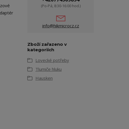
ezové
(Po-Pá, 8:30-16:00 hod.)
adaptér
info@hikmicrocz.cz
Zboží zařazeno v
kategoriích
Lovecké potřeby
Tlumiče hluku
Hausken