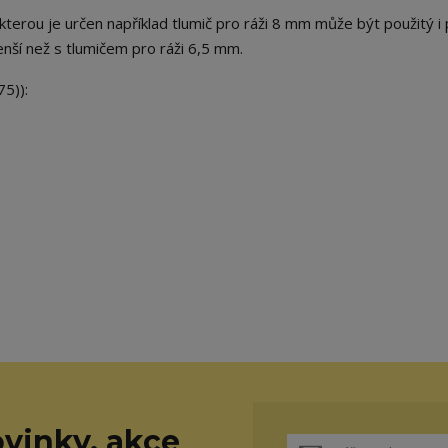
terou je určen například tlumič pro ráži 8 mm může být použitý i
nší než s tlumičem pro ráži 6,5 mm.
5)):
vinky, akce