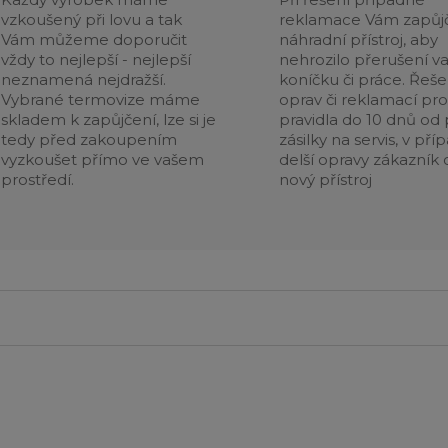
vzkoušený při lovu a tak
reklamace Vám zapůj
Vám můžeme doporučit
náhradní přístroj, aby
vždy to nejlepší - nejlepší
nehrozilo přerušení v
neznamená nejdražší.
koníčku či práce. Řeše
Vybrané termovize máme
oprav či reklamací pr
skladem k zapůjčení, lze si je
pravidla do 10 dnů od p
tedy před zakoupením
zásilky na servis, v pří
vyzkoušet přímo ve vašem
delší opravy zákazník 
prostředí.
nový přístroj