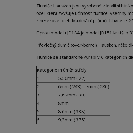
Tlumiče Hausken jsou vyrobené z kvalitní hliní
oceli která zvyšuje účinnost tlumiče. Všechny mo
z nerezové oceli. Maximální průměr hlavně je 2
Oproti modelu JD184 je model JD151 kratší o 33
Převlečný tlumič (over-barrel) Hausken, ráže d
Tlumiče se standardně vyrábí v 6 kategoriích dle
Kategorie
Průměr střely
1
5,56mm (.22)
2
6mm (.243) - 7mm (.280)
3
7,62mm (.30)
4
8mm
5
8,6mm (.338)
6
9,3mm (.375)