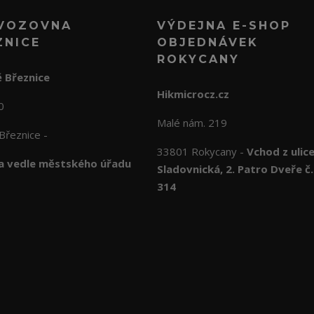
VOZOVNA
VÝDEJNA E-SHOP
ZNICE
OBJEDNÁVEK
ROKYCANY
 Březnice
Hikmicrocz.cz
10
Malé nám. 219
Březnice -
33801 Rokycany -
Vchod z ulic
 vedle městského úřadu
Sladovnická, 2. Patro Dveře č.
314