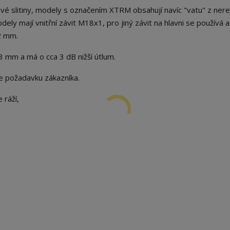
kové slitiny, modely s označením XTRM obsahují navíc "vatu" z ner
dely mají vnitřní závit M18x1, pro jiný závit na hlavni se používá 
2 mm.
 mm a má o cca 3 dB nižší útlum.
le požadavku zákazníka.
 ráží,