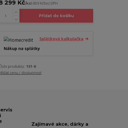
8 299 Kč
/
ks
6 859 Kč
bez DPH
Přidat do košíku
Splátková kalkulačka
Nákup na splátky
Číslo produktu:
151-6
Hlídat cenu / dostupnost
servis
í
e
Zajímavé akce, dárky a