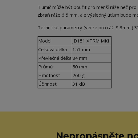
Tlumič může být použit pro menší ráže než pro k
zbraň ráže 6,5 mm, ale výsledný útlum bude me
Technické parametry (verze pro ráži 9,3mm (.37
Model
JD151 XTRM MKII
Celková délka
151 mm
Převlečná délka
84 mm
Průměr
50 mm
Hmotnost
260 g
Účinnost
31 dB
Nepropásněte no