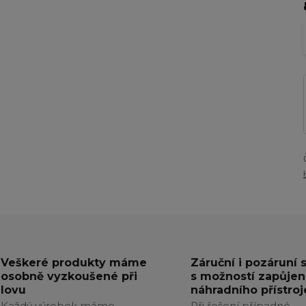
Veškeré produkty máme
Záruční i pozáruní 
osobně vyzkoušené při
s možností zapůjen
lovu
náhradního přístroj
Každý výrobek máme
Při řešení případné