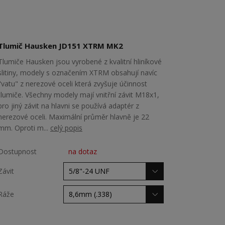
Tlumič Hausken JD151 XTRM MK2
Tlumiče Hausken jsou vyrobené z kvalitní hliníkové
slitiny, modely s označením XTRM obsahují navíc
"vatu" z nerezové oceli která zvyšuje účinnost
tlumiče. Všechny modely mají vnitřní závit M18x1,
pro jiný závit na hlavni se používá adaptér z
nerezové oceli. Maximální průměr hlavně je 22
mm. Oproti m...
celý popis
Dostupnost
na dotaz
Závit
Ráže