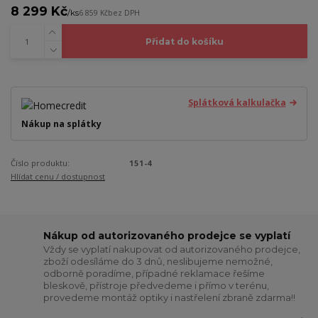
8 299 Kč
/
ks
6 859 Kč
bez DPH
Přidat do košíku
Splátková kalkulačka
Nákup na splátky
Číslo produktu:
151-4
Hlídat cenu / dostupnost
Nákup od autorizovaného prodejce se vyplatí
Vždy se vyplatí nakupovat od autorizovaného prodejce,
zboží odesíláme do 3 dnů, neslibujeme nemožné,
odborně poradíme, případné reklamace řešíme
bleskově, přístroje předvedeme i přímo v terénu,
provedeme montáž optiky i nastřelení zbraně zdarma!!