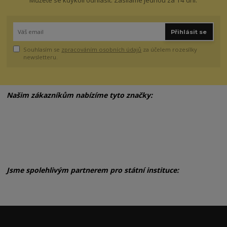
Můžete se kdykoli odhlásit. Zasíláme jednou za 14 dní.
Přihlásit se
Souhlasím se
zpracováním osobních údajů
za účelem rozesílky
newsletteru.
Našim zákazníkům nabízíme tyto značky:
Jsme spolehlivým partnerem pro státní instituce: