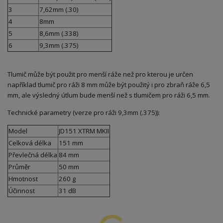
3
7,62mm (.30)
4
8mm
5
8,6mm (.338)
6
9,3mm (.375)
Tlumič může být použit pro menší ráže než pro kterou je určen
například tlumič pro ráži 8 mm může být použitý i pro zbraň ráže 6,5
mm, ale výsledný útlum bude menší než s tlumičem pro ráži 6,5 mm.
Technické parametry (verze pro ráži 9,3mm (.375)):
Model
JD151 XTRM MKII
Celková délka
151 mm
Převlečná délka
84 mm
Průměr
50 mm
Hmotnost
260 g
Účinnost
31 dB