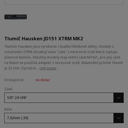
Tlumič Hausken JD151 XTRM MK2
Tlumiče Hausken jsou vyrobené z kvalitní hliníkové slitiny, modely s
označením XTRM obsahují navíc "vatu" z nerezové oceli která zvyšuje
účinnost tlumiče. Všechny modely mají vnitřní závit M18x1, pro jiný závit
na hlavni se používá adaptér z nerezové oceli. Maximální průměr hlavně
je 22 mm. Oproti m...
celý popis
Dostupnost
na dotaz
Závit
Ráže