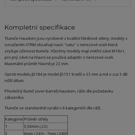
Kompletní specifikace
Tlumiče Hausken jsou vyrobené z kvalitní hliníkové slitiny, modely s
označením XTRM obsahují navíc "vatu" z nerezové oceli která
zvyšuje účinnost tlumiče. Všechny modely mají vnitřní závit M18x1,
pro jiný závit na hlavni se používá adaptér z nerezové oceli.
Maximální průměr hlavně je 22 mm.
Oproti modelu JD184 je model JD151 kratší o 33 mm a má o cca 3 dB
nižší útlum.
Převlečný tlumič (over-barrel) Hausken, ráže dle požadavku
zákazníka.
Tlumiče se standardně vyrábí v 6 kategoriích dle ráží,
Kategorie
Průměr střely
1
5,56mm (.22)
2
6mm (.243) - 7mm (.280)