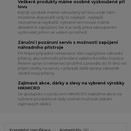
Veškeré produkty máme osobně vyzkoušené při
lovu
Každý výrobek máme vzkoušený při lovu a tak Vám
můžeme doporučit vždy to nejlepší - nejlepší
neznamená nejdražší. Vybrané termovize máme
skladem k zapůjčení, lze si je tedy před zakoupením
vyzkoušet přímo ve vašem prostředí.
Záruční i pozáruní servis s možností zapůjení
náhradního přístroje
Při řešení případné reklamace Vám zapůjčíme náhradní
přístroj, aby nehrozilo přerušení vašeho koníčku či práce.
Řešení oprav či reklamací probíhá z pravidla do 10 dnů od
přijetí zásilky na servis, v případě delší opravy zákazník
obdrží nový přístroj
Zajímavé akce, dárky a slevy na vybrané výrobky
HIKMICRO
Ve spolupráci s výrobcem HIKMICRO nabízíme akce na
vybrané produktové řady včetně možnosti získání
zajímavých dárků
Kompletní specifikace
Komentáře
0