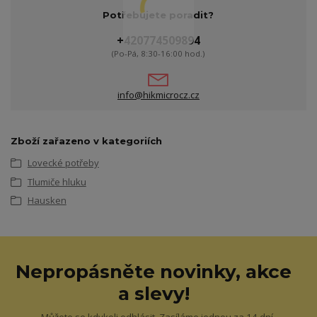
Potřebujete poradit?
+420774509894
(Po-Pá, 8:30-16:00 hod.)
info@hikmicrocz.cz
Zboží zařazeno v kategoriích
Lovecké potřeby
Tlumiče hluku
Hausken
Nepropásněte novinky, akce
a slevy!