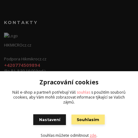
KONTAKTY
HIKMICROcz.cz
Podpora Hikmikrocz.cz
+420774509894
(Po-Pá, 8:30-16:00 hod.)
Zpracování cookies
info@hikmicrocz.cz
Náš e-shop a partneři potřebují Váš
souhlas
s použitím souborů
cookies, aby Vám mohli zobrazovat informace týkající se Vašich
zájmů.
Nastavení
Souhlasím
Všechna práva vyhrazena S.G.E.C s.r.o. 2024
Souhlas můžete odmítnout
zde
.