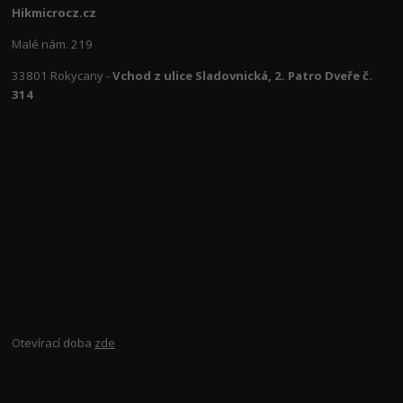
Hikmicrocz.cz
Malé nám. 219
33801 Rokycany -
Vchod z ulice Sladovnická, 2. Patro Dveře č.
314
Otevírací doba
zde