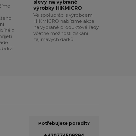
slevy na vybrané
číme
výrobky HIKMICRO
Ve spolupráci s výrobcem
ašeho
HIKMICRO nabízíme akce
ní
na vybrané produktové řady
obíhá z
včetně možnosti získání
řijetí
zajímavých dárků
padě
obdrží
Potřebujete poradit?
+420774509894