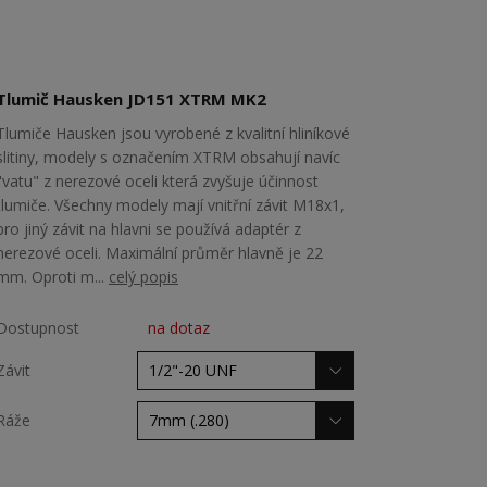
Tlumič Hausken JD151 XTRM MK2
Tlumiče Hausken jsou vyrobené z kvalitní hliníkové
slitiny, modely s označením XTRM obsahují navíc
"vatu" z nerezové oceli která zvyšuje účinnost
tlumiče. Všechny modely mají vnitřní závit M18x1,
pro jiný závit na hlavni se používá adaptér z
nerezové oceli. Maximální průměr hlavně je 22
mm. Oproti m...
celý popis
Dostupnost
na dotaz
Závit
Ráže