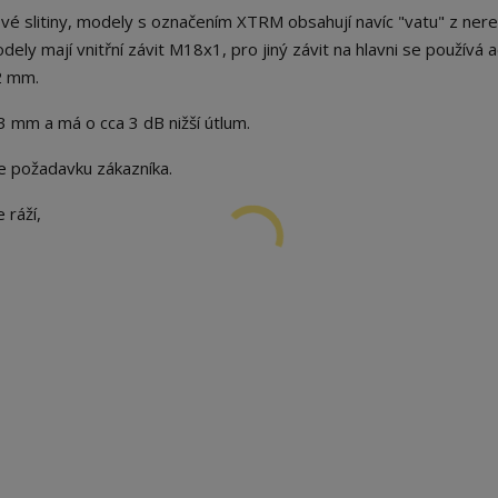
kové slitiny, modely s označením XTRM obsahují navíc "vatu" z ner
dely mají vnitřní závit M18x1, pro jiný závit na hlavni se používá 
2 mm.
 mm a má o cca 3 dB nižší útlum.
le požadavku zákazníka.
 ráží,