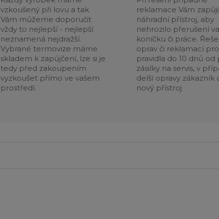
vzkoušený při lovu a tak
reklamace Vám zapůj
Vám můžeme doporučit
náhradní přístroj, aby
vždy to nejlepší - nejlepší
nehrozilo přerušení v
neznamená nejdražší.
koníčku či práce. Řeše
Vybrané termovize máme
oprav či reklamací pr
skladem k zapůjčení, lze si je
pravidla do 10 dnů od p
tedy před zakoupením
zásilky na servis, v pří
vyzkoušet přímo ve vašem
delší opravy zákazník 
prostředí.
nový přístroj