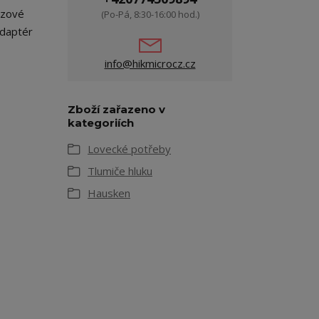
ezové
(Po-Pá, 8:30-16:00 hod.)
adaptér
info@hikmicrocz.cz
Zboží zařazeno v
kategoriích
Lovecké potřeby
Tlumiče hluku
Hausken