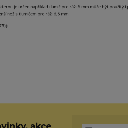
terou je určen například tlumič pro ráži 8 mm může být použitý i
nší než s tlumičem pro ráži 6,5 mm.
5)):
vinky, akce