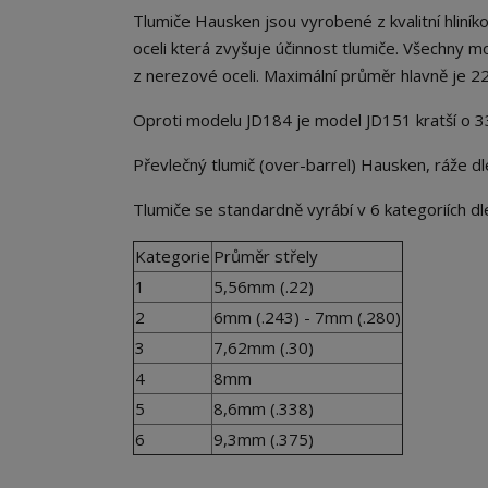
Tlumiče Hausken jsou vyrobené z kvalitní hliní
oceli která zvyšuje účinnost tlumiče. Všechny mo
z nerezové oceli. Maximální průměr hlavně je 2
Oproti modelu JD184 je model JD151 kratší o 33
Převlečný tlumič (over-barrel) Hausken, ráže d
Tlumiče se standardně vyrábí v 6 kategoriích dle
Kategorie
Průměr střely
1
5,56mm (.22)
2
6mm (.243) - 7mm (.280)
3
7,62mm (.30)
4
8mm
5
8,6mm (.338)
6
9,3mm (.375)