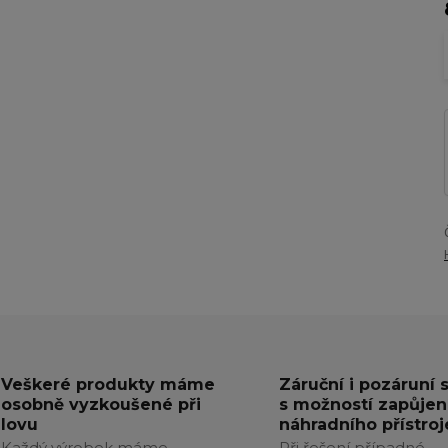
Veškeré produkty máme
Záruční i pozáruní 
osobně vyzkoušené při
s možností zapůjen
lovu
náhradního přístroj
Každý výrobek máme
Při řešení případné