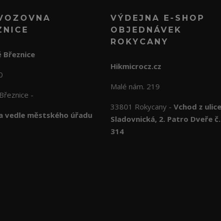
VOZOVNA
VÝDEJNA E-SHOP
ZNICE
OBJEDNÁVEK
ROKYCANY
 Březnice
Hikmicrocz.cz
10
Malé nám. 219
Březnice -
33801 Rokycany -
Vchod z ulic
 vedle městského úřadu
Sladovnická, 2. Patro Dveře č.
314