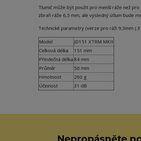
Tlumič může být použit pro menší ráže než pro k
zbraň ráže 6,5 mm, ale výsledný útlum bude me
Technické parametry (verze pro ráži 9,3mm (.37
Model
JD151 XTRM MKII
Celková délka
151 mm
Převlečná délka
84 mm
Průměr
50 mm
Hmotnost
260 g
Účinnost
31 dB
Nepropásněte no