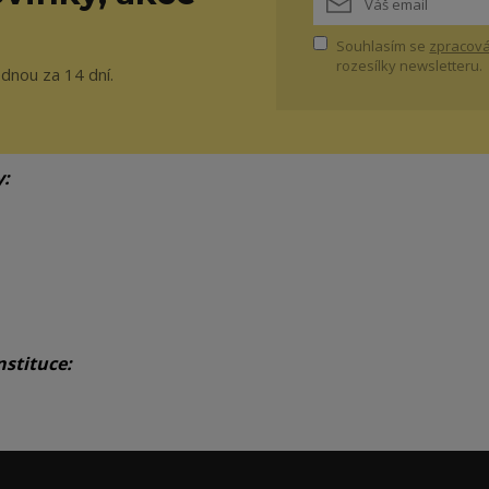
Souhlasím se
zpracová
rozesílky newsletteru.
ednou za 14 dní.
y:
nstituce: