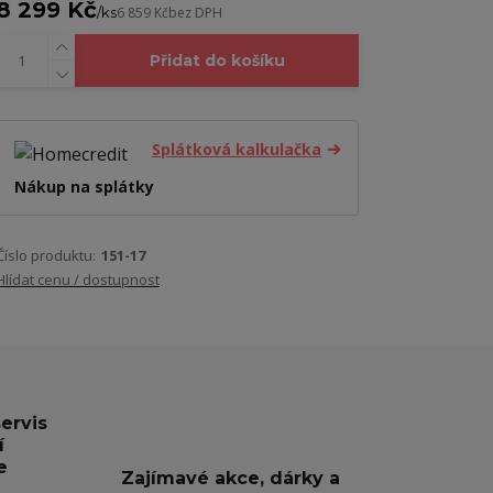
8 299 Kč
/
ks
6 859 Kč
bez DPH
Přidat do košíku
Splátková kalkulačka
Nákup na splátky
Číslo produktu:
151-17
Hlídat cenu / dostupnost
servis
í
e
Zajímavé akce, dárky a