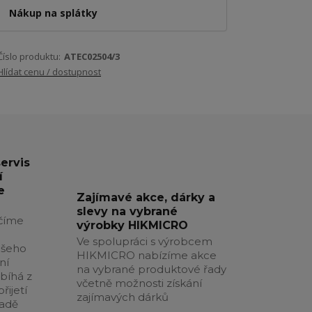
Nákup na splátky
Číslo produktu:
ATEC02504/3
Hlídat cenu / dostupnost
servis
í
e
Zajímavé akce, dárky a
slevy na vybrané
číme
výrobky HIKMICRO
Ve spolupráci s výrobcem
ašeho
HIKMICRO nabízíme akce
ní
na vybrané produktové řady
obíhá z
včetně možnosti získání
řijetí
zajímavých dárků
padě