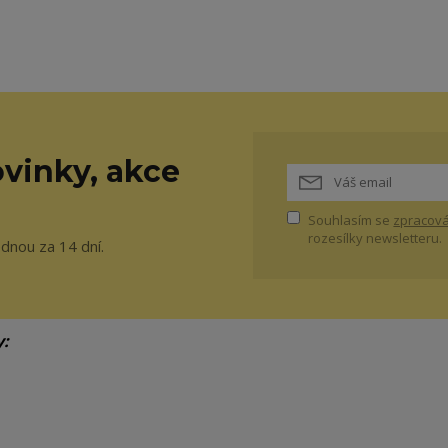
vinky, akce
Souhlasím se
zpracová
rozesílky newsletteru.
ednou za 14 dní.
y: