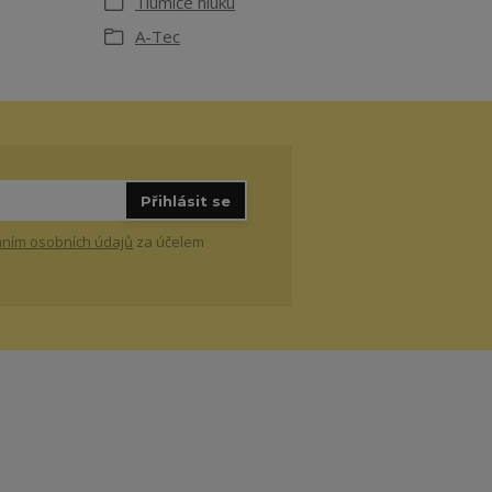
Tlumiče hluku
A-Tec
Přihlásit se
ním osobních údajů
za účelem