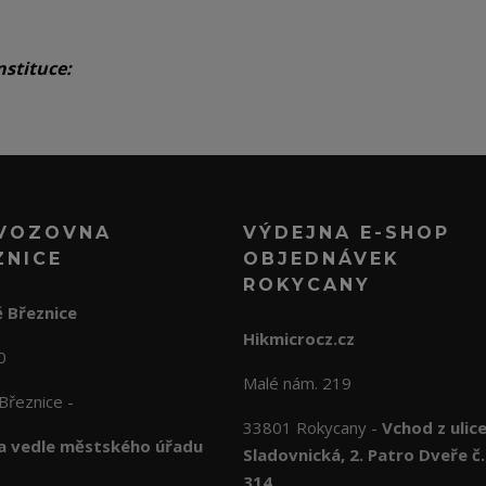
nstituce:
VOZOVNA
VÝDEJNA E-SHOP
ZNICE
OBJEDNÁVEK
ROKYCANY
 Březnice
Hikmicrocz.cz
10
Malé nám. 219
Březnice -
33801 Rokycany -
Vchod z ulic
 vedle městského úřadu
Sladovnická, 2. Patro Dveře č.
314