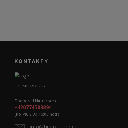
KONTAKTY
HIKMICROcz.cz
Podpora Hikmikrocz.cz
+420774509894
e
(Po-Pá, 8:30-16:00 hod.)
info@hikmicrocz.cz