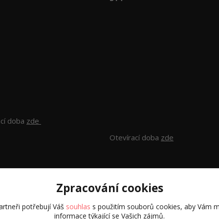
ací doba
zde
Otevírací doba
zde
Zpracování cookies
rtneři potřebují Váš
souhlas
s použitím souborů cookies, aby Vám m
informace týkající se Vašich zájmů.