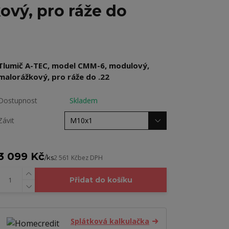
vý, pro ráže do
Tlumič A-TEC, model CMM-6, modulový,
malorážkový, pro ráže do .22
Dostupnost
Skladem
Závit
3 099 Kč
/
ks
2 561 Kč
bez DPH
Přidat do košíku
Splátková kalkulačka