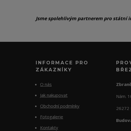
Jsme spolehlivým partnerem pro státní i
INFORMACE PRO
PRO
ZÁKAZNÍKY
BŘE
O nás
Zbraně
Jak nakupovat
Nám. 
Obchodní podmínky
26272 
Fotogalerie
Budova
Kontakty