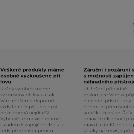
Veškeré produkty máme
Záruční i pozáruní 
osobně vyzkoušené při
s možností zapůjen
lovu
náhradního přístroj
Každý výrobek máme
Při řešení případné
vzkoušený při lovu a tak
reklamace Vám zapůj
Vám můžeme doporučit
náhradní přístroj, aby
vždy to nejlepší - nejlepší
nehrozilo přerušení v
neznamená nejdražší.
koníčku či práce. Řeše
Vybrané termovize máme
oprav či reklamací pr
skladem k zapůjčení, lze si je
pravidla do 10 dnů od p
tedy před zakoupením
zásilky na servis, v pří