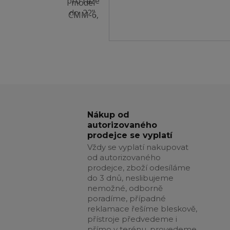
Nákup od
autorizovaného
prodejce se vyplatí
Vždy se vyplatí nakupovat
od autorizovaného
prodejce, zboží odesíláme
do 3 dnů, neslibujeme
nemožné, odborně
poradíme, případné
reklamace řešíme bleskově,
přístroje předvedeme i
přímo v terénu, provedeme