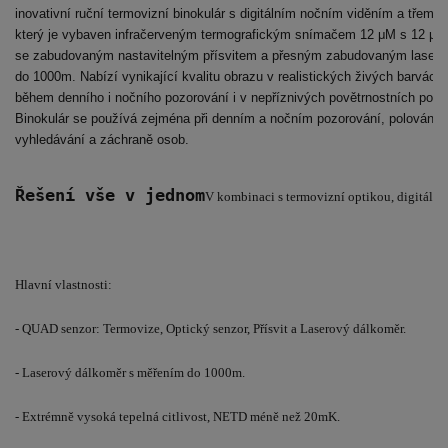
inovativní ruční termovizní binokulár s digitálním nočním viděním a třemi 
který je vybaven infračerveným termografickým snímačem 12 μM s 12 μM 
se zabudovaným nastavitelným přísvitem a přesným zabudovaným laser
do 1000m. Nabízí vynikající kvalitu obrazu v realistických živých barvác
během denního i nočního pozorování i v nepříznivých povětrnostních po
Binokulár se používá zejména při denním a nočním pozorování, polování, tu
vyhledávání a záchraně osob.
Řešení vše v jednom
V kombinaci s termovizní optikou, digitáln
Hlavní vlastnosti:

- QUAD senzor: Termovize, Optický senzor, Přísvit a Laserový dálkoměr.

- Laserový dálkoměr s měřením do 1000m.

- Extrémně vysoká tepelná citlivost, NETD méně než 20mK.
