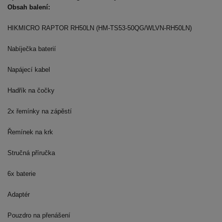
Obsah balení:
HIKMICRO RAPTOR RH50LN (HM-TS53-50QG/WLVN-RH50LN)

Nabíječka baterií

Napájecí kabel

Hadřík na čočky

2x řemínky na zápěstí

Řemínek na krk

Stručná příručka

6x baterie

Adaptér

Pouzdro na přenášení