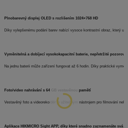
Plnobarevný displej OLED s rozlišením 1024×768 HD
Díky vylepšenému podání barev nabízí vysoce kontrastní obraz, který umož
Na jednu baterii může zařízení fungovat až 6 hodin. Díky praktické vyměnit
Foto/video nahrávání s 64 GB vestavěnou pamětí
Vestavěný foto a videorekordér je užitečným nástrojem pro filmování nebo 
Aplikace HIKMICRO Sight APP, díky které snadno zaznamenáte svá vz