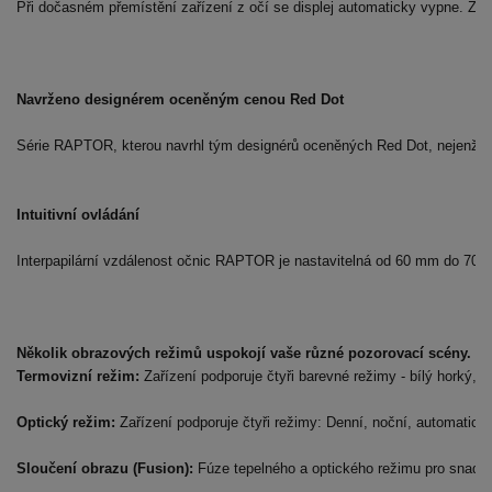
Při dočasném přemístění zařízení z očí se displej automaticky vypne. Z o
Série RAPTOR, kterou navrhl tým designérů oceněných Red Dot, nejenže spl
Intuitivní ovládání
Interpapilární vzdálenost očnic RAPTOR je nastavitelná od 60 mm do 70 mm, 
Termovizní režim:
 Zařízení podporuje čtyři barevné režimy - bílý horký, 
Optický režim:
 Zařízení podporuje čtyři režimy: Denní, noční, automatický,
Sloučení obrazu (Fusion):
 Fúze tepelného a optického režimu pro snadné 