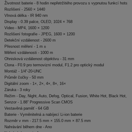
Životnost baterie - 8 hodin nepřetržitého provozu s vypnutou funkcí hotspo
Rozlišení - 2560 × 1440

Vlnová délka - IR 940 nm

Display - 0.39 palce, OLED, 1024 × 768

Video - MP4, 1600 × 1200

Rozlišení fotografie - JPEG, 1600 × 1200

Detekční vzdálenost - 2600 m

Přesnost měření - 1 m ±

Měření vzdálenosti - 1000 m

Ohnisková vzdálenost objektivu - 31 mm

Clona - F0.9 pro termovizní modul, F1.2 pro optický modul

Montáž - 1/4“-20-UNC

Průměr čočky - 50 mm

Digitální zoom - 1×, 2×, 4×, 8×, 16×

Záruka - 3 roky

Režim - Day, Night, Auto, Defog, Optical, Fusion, White Hot, Black Hot, R
Senzor - 1.88” Progressive Scan CMOS

Vestavěná paměť - 64 GB

Baterie - Vyměnitelná a nabíjecí Li-ion baterie

Rozměr v mm - 217.5 mm × 155.0 mm × 87.5 mm

Nahrávání během dne - Ano
