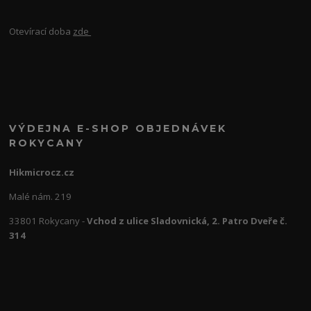
Otevírací doba
zde
VÝDEJNA E-SHOP OBJEDNÁVEK
ROKYCANY
Hikmicrocz.cz
Malé nám. 219
33801 Rokycany -
Vchod z ulice Sladovnická, 2. Patro Dveře č.
314