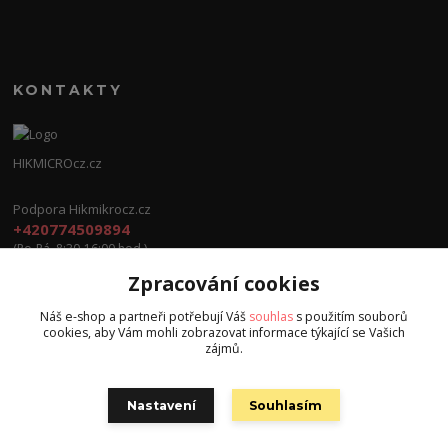
KONTAKTY
HIKMICROcz.cz
Podpora Hikmikrocz.cz
+420774509894
(Po-Pá, 8:30-16:00 hod.)
Zpracování cookies
info@hikmicrocz.cz
Náš e-shop a partneři potřebují Váš
souhlas
s použitím souborů
cookies, aby Vám mohli zobrazovat informace týkající se Vašich
zájmů.
Nastavení
Souhlasím
Všechna práva vyhrazena S.G.E.C s.r.o. 2024