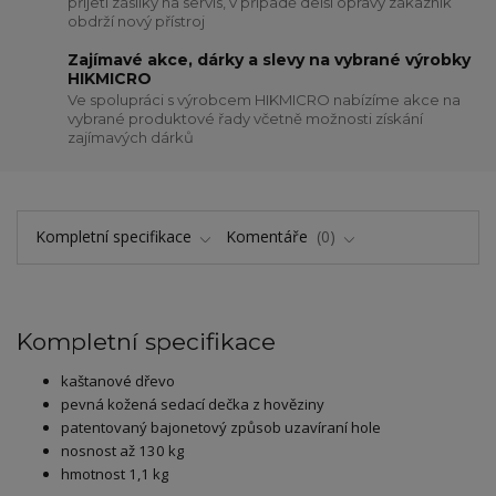
přijetí zásilky na servis, v případě delší opravy zákazník
obdrží nový přístroj
Zajímavé akce, dárky a slevy na vybrané výrobky
HIKMICRO
Ve spolupráci s výrobcem HIKMICRO nabízíme akce na
vybrané produktové řady včetně možnosti získání
zajímavých dárků
Kompletní specifikace
Komentáře
0
Kompletní specifikace
kaštanové dřevo
pevná kožená sedací dečka z hověziny
patentovaný bajonetový způsob uzavíraní hole
nosnost až 130 kg
hmotnost 1,1 kg