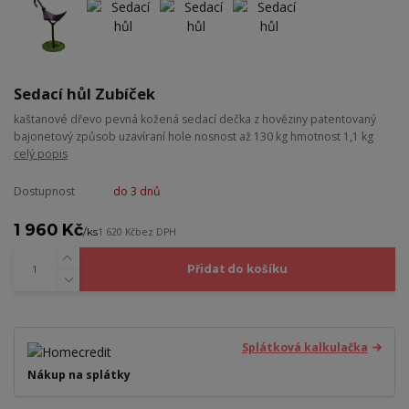
Sedací hůl Zubíček
kaštanové dřevo pevná kožená sedací dečka z hověziny patentovaný
bajonetový způsob uzavíraní hole nosnost až 130 kg hmotnost 1,1 kg
celý popis
Dostupnost
do 3 dnů
1 960 Kč
/
ks
1 620 Kč
bez DPH
Přidat do košíku
Splátková kalkulačka
Nákup na splátky