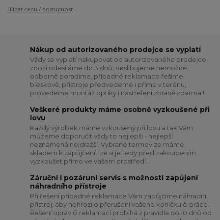
Hlídat cenu / dostupnost
Nákup od autorizovaného prodejce se vyplatí
Vždy se vyplatí nakupovat od autorizovaného prodejce,
zboží odesíláme do 3 dnů, neslibujeme nemožné,
odborně poradíme, případné reklamace řešíme
bleskově, přístroje předvedeme i přímo v terénu,
provedeme montáž optiky i nastřelení zbraně zdarma!!
Veškeré produkty máme osobně vyzkoušené při
lovu
Každý výrobek máme vzkoušený při lovu a tak Vám
můžeme doporučit vždy to nejlepší - nejlepší
neznamená nejdražší. Vybrané termovize máme
skladem k zapůjčení, lze si je tedy před zakoupením
vyzkoušet přímo ve vašem prostředí.
Záruční i pozáruní servis s možností zapůjení
náhradního přístroje
Při řešení případné reklamace Vám zapůjčíme náhradní
přístroj, aby nehrozilo přerušení vašeho koníčku či práce.
Řešení oprav či reklamací probíhá z pravidla do 10 dnů od