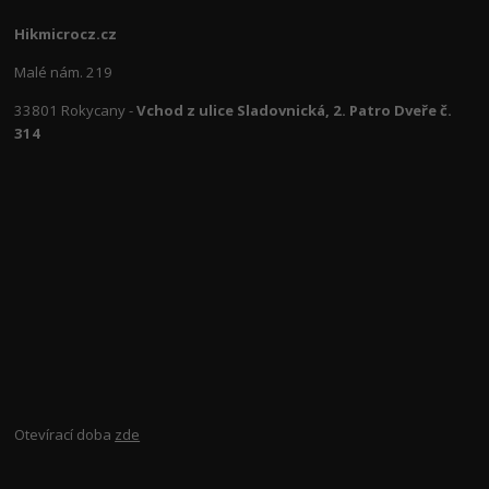
Hikmicrocz.cz
Malé nám. 219
33801 Rokycany -
Vchod z ulice Sladovnická, 2. Patro Dveře č.
314
Otevírací doba
zde