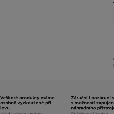
Veškeré produkty máme
Záruční i pozáruní 
osobně vyzkoušené při
s možností zapůjen
lovu
náhradního přístroj
Každý výrobek máme
Při řešení případné