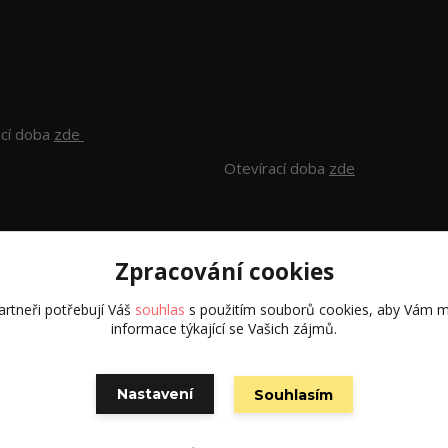
ací doba
zde
Otevírací doba
zde
Zpracování cookies
rtneři potřebují Váš
souhlas
s použitím souborů cookies, aby Vám m
informace týkající se Vašich zájmů.
Všechna práva vyhrazena S.G.E.C s.r.o. 2024
Nastavení
Souhlasím