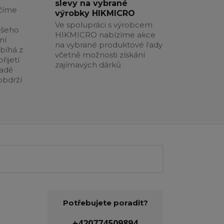
slevy na vybrané
číme
výrobky HIKMICRO
Ve spolupráci s výrobcem
ašeho
HIKMICRO nabízíme akce
ní
na vybrané produktové řady
obíhá z
včetně možnosti získání
řijetí
zajímavých dárků
padě
obdrží
Potřebujete poradit?
+420774509894