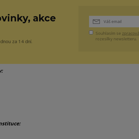
vinky, akce
Souhlasím se
zpracová
rozesílky newsletteru.
ednou za 14 dní.
y:
nstituce: