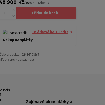
48 900 Kč
/
ks
40 413 Kč
bez DPH
Přidat do košíku
Splátková kalkulačka
Nákup na splátky
Číslo produktu:
02*16*089/7
Hlídat cenu / dostupnost
servis
í
e
Zajímavé akce, dárky a