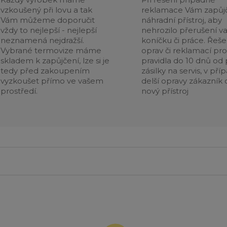
vzkoušený při lovu a tak
reklamace Vám zapůj
Vám můžeme doporučit
náhradní přístroj, aby
vždy to nejlepší - nejlepší
nehrozilo přerušení v
neznamená nejdražší.
koníčku či práce. Řeše
Vybrané termovize máme
oprav či reklamací pr
skladem k zapůjčení, lze si je
pravidla do 10 dnů od p
tedy před zakoupením
zásilky na servis, v pří
vyzkoušet přímo ve vašem
delší opravy zákazník 
prostředí.
nový přístroj