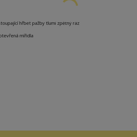
toupající hřbet pažby tlumí zpětný ráz
otevřená mířidla