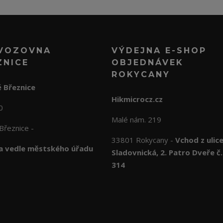
VOZOVNA
VÝDEJNA E-SHOP
ZNICE
OBJEDNÁVEK
ROKYCANY
 Březnice
Hikmicrocz.cz
10
Malé nám. 219
Březnice -
33801 Rokycany -
Vchod z ulic
 vedle městského úřadu
Sladovnická, 2. Patro Dveře č.
314