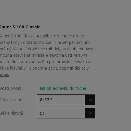
Sauer S 100 Classic
Sauer S 100 Classic ♣ pažba: ořechové dřevo
pažby třídy , dozadu stoupající hřbet pažby tlumí
zpětný ráz ♣ sériově bez mířidel, proti objednávce
možná otevřená mířidla ♣ závit na ústí M 15×1,
bez mířidel ♣ rovná pažba pro praváka i leváka ♣
délka hlavně 51 a 56cm ♣ závit, bez mířidel
celý
popis
Dostupnost
Na objednávku do týdne
Ráže zbraně
Délka hlavně