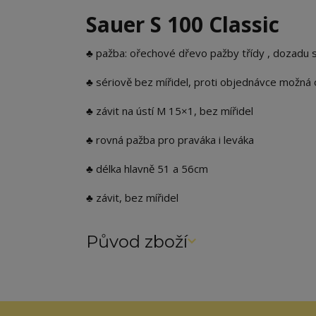
Sauer S 100 Classic
♣ pažba: ořechové dřevo pažby třídy , dozadu s
♣ sériově bez mířidel, proti objednávce možná 
♣ závit na ústí M 15×1, bez mířidel
♣ rovná pažba pro praváka i leváka
♣ délka hlavně 51 a 56cm
♣ závit, bez mířidel
Původ zboží