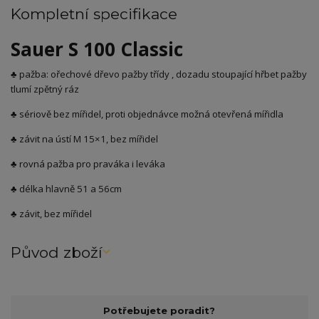
Kompletní specifikace
Sauer S 100 Classic
♣ pažba: ořechové dřevo pažby třídy , dozadu stoupající hřbet pažby
tlumí zpětný ráz
♣ sériově bez mířidel, proti objednávce možná otevřená mířidla
♣ závit na ústí M 15×1, bez mířidel
♣ rovná pažba pro praváka i leváka
♣ délka hlavně 51 a 56cm
♣ závit, bez mířidel
Původ zboží
Potřebujete poradit?