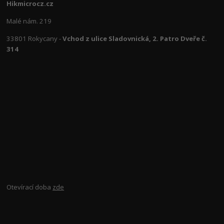
Hikmicrocz.cz
Malé nám. 219
33801 Rokycany -
Vchod z ulice Sladovnická, 2. Patro Dveře č.
314
Otevírací doba
zde