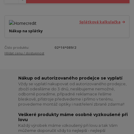
Splátková kalkulačka
Nákup na splátky
Číslo produktu:
02*16*089/2
Hlídat cenu / dostupnost
Nákup od autorizovaného prodejce se vyplatí
Vždy se vyplatí nakupovat od autorizovaného prodejce,
zboží odesíláme do 3 dnů, neslibujeme nemožné,
odborně poradíme, případné reklamace řešíme
bleskově, přístroje předvedeme i přímo v terénu,
provedeme montáž optiky i nastřelení zbraně zdarma!!
Veškeré produkty máme osobně vyzkoušené při
lovu
Každý výrobek máme vzkoušený při lovu a tak Vám
můžeme doporučit vždy to nejlepší - nejlepší