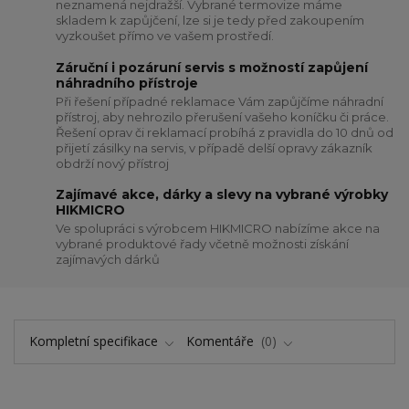
neznamená nejdražší. Vybrané termovize máme
skladem k zapůjčení, lze si je tedy před zakoupením
vyzkoušet přímo ve vašem prostředí.
Záruční i pozáruní servis s možností zapůjení
náhradního přístroje
Při řešení případné reklamace Vám zapůjčíme náhradní
přístroj, aby nehrozilo přerušení vašeho koníčku či práce.
Řešení oprav či reklamací probíhá z pravidla do 10 dnů od
přijetí zásilky na servis, v případě delší opravy zákazník
obdrží nový přístroj
Zajímavé akce, dárky a slevy na vybrané výrobky
HIKMICRO
Ve spolupráci s výrobcem HIKMICRO nabízíme akce na
vybrané produktové řady včetně možnosti získání
zajímavých dárků
Kompletní specifikace
Komentáře
0