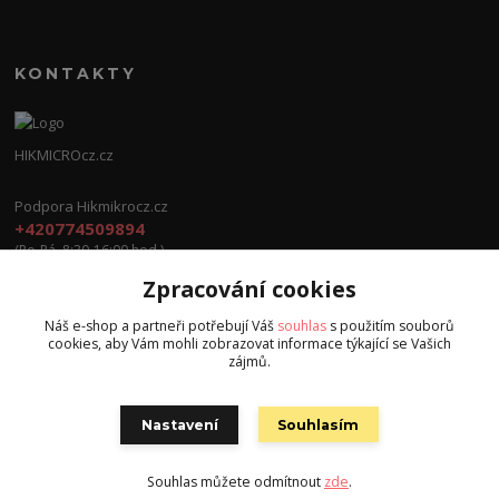
KONTAKTY
HIKMICROcz.cz
Podpora Hikmikrocz.cz
+420774509894
(Po-Pá, 8:30-16:00 hod.)
Zpracování cookies
info@hikmicrocz.cz
Náš e-shop a partneři potřebují Váš
souhlas
s použitím souborů
cookies, aby Vám mohli zobrazovat informace týkající se Vašich
zájmů.
Nastavení
Souhlasím
Všechna práva vyhrazena S.G.E.C s.r.o. 2024
Souhlas můžete odmítnout
zde
.