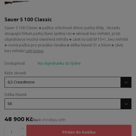
Sauer S 100 Classic
Sauer S 100 Classic ♣ pažba: ořechové dřevo pažby třídy , dozadu
stoupající hřbet pažby tlumí zpětný ráz ♣ sériově bez mířidel, proti
objednávce možná otevřená mířidla ♣ závit na ústí M 15×1, bez mířidel
♣ rovná pažba pro praváka i leváka ♣ délka hlavně 51 a 56cm ♣ závit,
bez mířidel
celý popis
Dostupnost
Na objednávku do týdne
Ráže zbraně
Délka hlavně
48 900 Kč
/
ks
40 413 Kč
bez DPH
Přidat do košíku