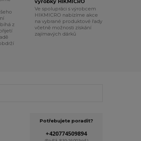
výrobky HIKMICRO
Ve spolupráci s výrobcem
ašeho
HIKMICRO nabízíme akce
ní
na vybrané produktové řady
obíhá z
včetně možnosti získání
řijetí
zajímavých dárků
padě
obdrží
Potřebujete poradit?
+420774509894
(Po-Pá, 8:30-16:00 hod.)