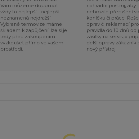
Vám můžeme doporučit
náhradní přístroj, aby
vždy to nejlepší - nejlepší
nehrozilo přerušení v
neznamená nejdražší.
koníčku či práce. Řeše
Vybrané termovize máme
oprav či reklamací pr
skladem k zapůjčení, lze si je
pravidla do 10 dnů od p
tedy před zakoupením
zásilky na servis, v pří
vyzkoušet přímo ve vašem
delší opravy zákazník 
prostředí.
nový přístroj