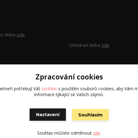
ací doba
zde
Otevírací doba
zde
Zpracování cookies
rtneři potřebují Váš
souhlas
s použitím souborů cookies, aby Vám m
informace týkající se Vašich zájmů.
Všechna práva vyhrazena S.G.E.C s.r.o. 2024
Nastavení
Souhlasím
Souhlas můžete odmítnout
zde
.