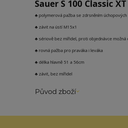
Sauer S 100 Classic XT
♣ polymerová pažba se zdrsněním úchopových
♣ závit na ústí M15x1
♣ sériově bez mířidel, proti objednávce možná 
♣ rovná pažba pro praváka i leváka
♣ délka hlavně 51 a 56cm
♣ závit, bez mířidel
Původ zboží