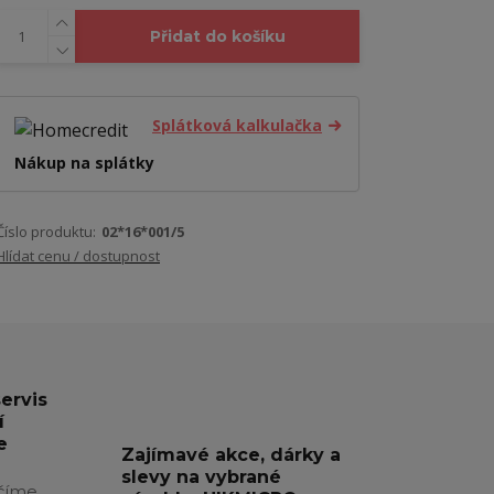
Přidat do košíku
Splátková kalkulačka
Nákup na splátky
Číslo produktu:
02*16*001/5
Hlídat cenu / dostupnost
servis
í
e
Zajímavé akce, dárky a
slevy na vybrané
číme