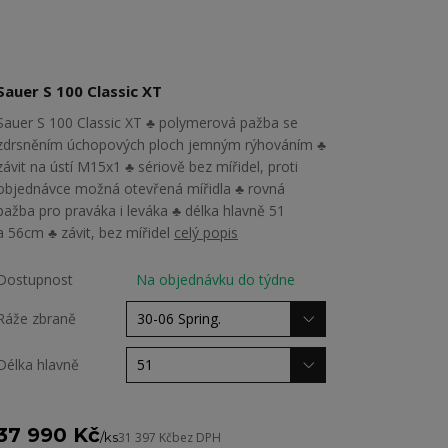
Sauer S 100 Classic XT
Sauer S 100 Classic XT ♣ polymerová pažba se
zdrsněním úchopových ploch jemným rýhováním ♣
závit na ústí M15x1 ♣ sériově bez mířidel, proti
objednávce možná otevřená mířidla ♣ rovná
pažba pro praváka i leváka ♣ délka hlavně 51
a 56cm ♣ závit, bez mířidel
celý popis
Dostupnost
Na objednávku do týdne
Ráže zbraně
Délka hlavně
37 990 Kč
/
ks
31 397 Kč
bez DPH