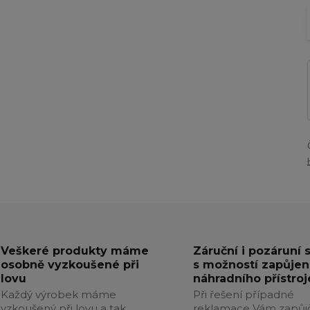
Veškeré produkty máme
Záruční i pozáruní 
osobně vyzkoušené při
s možností zapůjen
lovu
náhradního přístroj
Každý výrobek máme
Při řešení případné
vzkoušený při lovu a tak
reklamace Vám zapůj