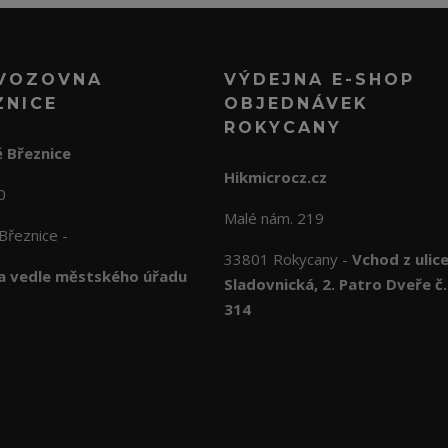
VOZOVNA
VÝDEJNA E-SHOP
ZNICE
OBJEDNÁVEK
ROKYCANY
 Březnice
Hikmicrocz.cz
10
Malé nám. 219
Březnice -
33801 Rokycany -
Vchod z ulic
 vedle městského úřadu
Sladovnická, 2. Patro Dveře č.
314