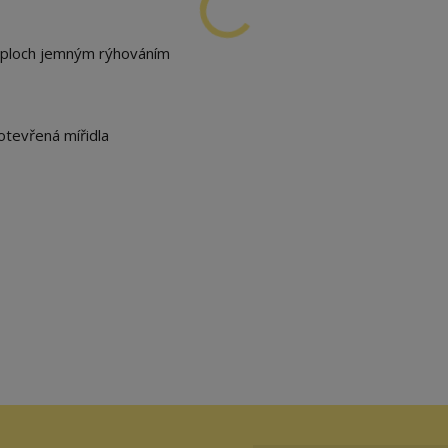
 ploch jemným rýhováním
otevřená mířidla