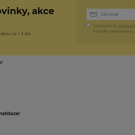
vinky, akce
Souhlasím se
zpracová
rozesílky newsletteru.
ednou za 14 dní.
y:
nstituce: