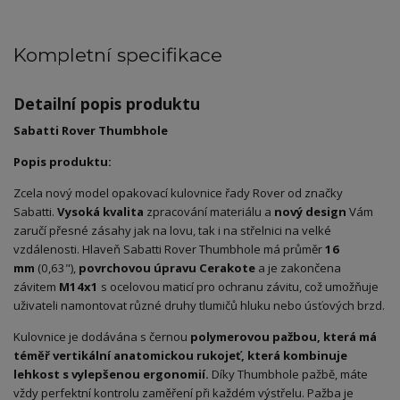
Kompletní specifikace
Detailní popis produktu
Sabatti Rover Thumbhole
Popis produktu:
Zcela nový model opakovací kulovnice řady Rover od značky
Sabatti.
Vysoká kvalita
zpracování materiálu a
nový
design
Vám
zaručí přesné zásahy jak na lovu, tak i na střelnici na velké
vzdálenosti. Hlaveň Sabatti Rover Thumbhole má průměr
16
mm
(0,63"),
povrchovou úpravu Cerakote
a je zakončena
závitem
M14x1
s ocelovou maticí pro ochranu závitu, což umožňuje
uživateli namontovat různé druhy tlumičů hluku nebo úsťových brzd.
Kulovnice je dodávána s černou
polymerovou pažbou, která má
téměř vertikální anatomickou rukojeť, která kombinuje
lehkost s vylepšenou ergonomií.
Díky Thumbhole pažbě, máte
vždy perfektní kontrolu zaměření při každém výstřelu. Pažba je