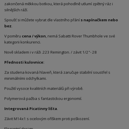
zakončená měkkou botkou, která pohodlně utlumí zpětný ráz i
silnějších ráží.
Spoušť si můžete vybrat dle vlastního přání
s napínačkem nebo
bez
.
V poměru
cena / výkon
, nemá Sabatti Rover Thumbhole ve své
kategorii konkurenci.
Nově skladem i v ráži .223 Remington. / závit 1/2"- 28
Přednosti kulovnice:
Za studena kovaná hlaveň, která zaručuje stabilní soustřel s
minimálními odchylkami.
Použití vysoce kvalitních materiálů při výrobě.
Polymerová pažba s fantastickou ergonomií.
Integrovaná Picatinny lišta
.
Závit M14x1 s ocelovým oříškem proti poškození.
Elegantní design.