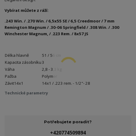
Vybírat můžete z ráží:
.243 Win. / .270 Win. / 6,5x55 SE / 6,5 Creedmoor / 7 mm
Remington Magnum / .30-06 Springfield / .308 Win. / .300
Winchester Magnum, / .223 Rem. / 8x57 JS
Délka hlavně
51 / 56 cm
Kapacita zásobníku
3
Váha
2,8 - 3,3 kg
Pažba
Polymer
Závit14x1
14x1 / .223 rem. - 1/2"- 28
Technické parametry
Potřebujete poradit?
+420774509894