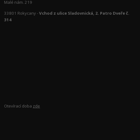
Malé nám. 219
33801 Rokycany -
Vchod z ulice Sladovnická, 2. Patro Dveře č.
314
Otevírací doba
zde