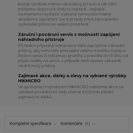
Každý výrobek máme vzkoušený při lovu a tak Vám
můžeme doporučit vždy to nejlepší - nejlepší
neznamená nejdražší. Vybrané termovize máme
skladem k zapůjčení, lze si je tedy před zakoupením
vyzkoušet přímo ve vašem prostředí.
Záruční i pozáruní servis s možností zapůjení
náhradního přístroje
Při řešení případné reklamace Vám zapůjčíme náhradní
přístroj, aby nehrozilo přerušení vašeho koníčku či práce.
Řešení oprav či reklamací probíhá z pravidla do 10 dnů od
přijetí zásilky na servis, v případě delší opravy zákazník
obdrží nový přístroj
Zajímavé akce, dárky a slevy na vybrané výrobky
HIKMICRO
Ve spolupráci s výrobcem HIKMICRO nabízíme akce na
vybrané produktové řady včetně možnosti získání
zajímavých dárků
Kompletní specifikace
Komentáře
0