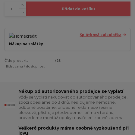
Přidat do košíku
Splátková kalkulačka
Nákup na splátky
Číslo produktu:
/28
Hlídat cenu / dostupnost
Nákup od autorizovaného prodejce se vyplatí
Vždy se vyplatí nakupovat od autorizovaného prodejce,
zboží odesíláme do 3 dnů, neslibujeme nemožné,
odborně poradíme, případné reklamace řešíme
bleskově, přístroje předvedeme i přímo v terénu,
provedeme montáž optiky i nastřelení zbraně zdarma!!
Veškeré produkty máme osobně vyzkoušené při
lovu