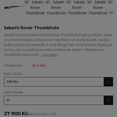
Sabatti Rover Thumbhole
Detailní popis produktu Sabatti Rover Thumbhole Popis produktu: Zcela
nový model opakovací kulovnice řady Rover od značky Sabatti. Vysoká
kvalita zpracování materiálu a nový design Vám zaručí přesné zásahy jak
na lovu, tak i na střelnici na velké vzdálenosti. Hlaveň Sabatti Rover
Thumbhole má průměr...
celý popis
Dostupnost
do 3 dnů
Ráže zbraně
Délka hlavně
27 900 Kč
/
ks
23 058 Kč
bez DPH