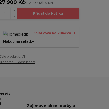
27 900 Kč
/
ks
23 058 Kč
bez DPH
Přidat do košíku
Splátková kalkulačka
Nákup na splátky
Číslo produktu:
/1
Hlídat cenu / dostupnost
servis
í
e
Zajímavé akce, dárky a