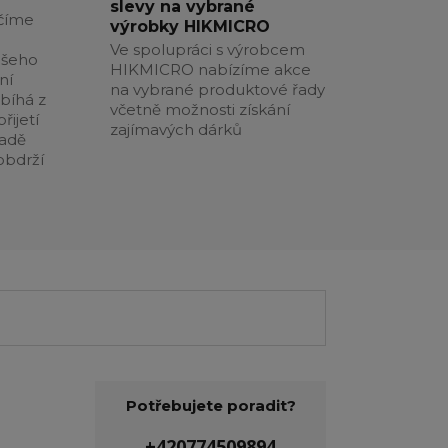
slevy na vybrané
číme
výrobky HIKMICRO
Ve spolupráci s výrobcem
ašeho
HIKMICRO nabízíme akce
ní
na vybrané produktové řady
obíhá z
včetně možnosti získání
řijetí
zajímavých dárků
padě
obdrží
Potřebujete poradit?
+420774509894