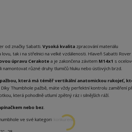
er od značky Sabatti.
Vysoká kvalita
zpracování materiálu
ovu, tak i na střelnici na velké vzdálenosti. Hlaveň Sabatti Rover
ovou úpravu Cerakote
a je zakončena závitem
M14x1
s ocelov
eli namontovat různé druhy tlumičů hluku nebo úsťových brzd.
ažbou, která má téměř vertikální anatomickou rukojeť, kt
Díky Thumbhole pažbě, máte vždy perfektní kontrolu zaměření př
ou, která pohodlně utlumí zpětný ráz i silnějších ráží.
apínačkem nebo bez
.
humbhole ve své kategorii konkurenci.
/2"- 28