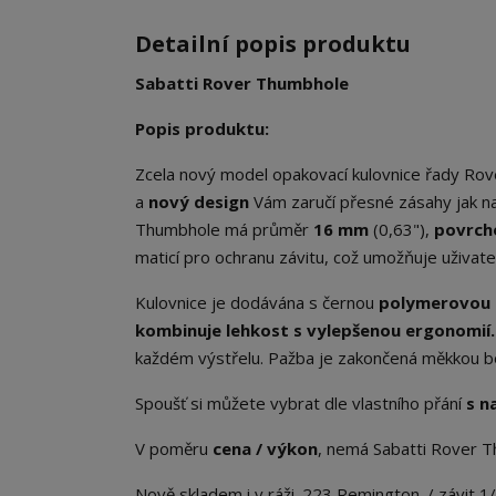
Detailní popis produktu
Sabatti Rover Thumbhole
Popis produktu:
Zcela nový model opakovací kulovnice řady Rov
a
nový
design
Vám zaručí přesné zásahy jak na l
Thumbhole má průměr
16 mm
(0,63"),
povrch
maticí pro ochranu závitu, což umožňuje uživat
Kulovnice je dodávána s černou
polymerovou p
kombinuje lehkost s vylepšenou ergonomií.
každém výstřelu. Pažba je zakončená měkkou botk
Spoušť si můžete vybrat dle vlastního přání
s n
V poměru
cena / výkon
, nemá Sabatti Rover T
Nově skladem i v ráži .223 Remington. / závit 1