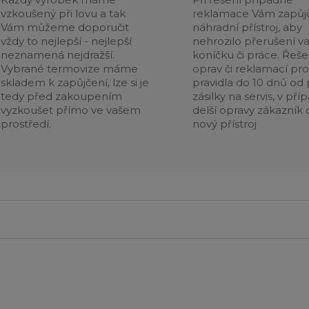
vzkoušený při lovu a tak
reklamace Vám zapůj
Vám můžeme doporučit
náhradní přístroj, aby
vždy to nejlepší - nejlepší
nehrozilo přerušení v
neznamená nejdražší.
koníčku či práce. Řeše
Vybrané termovize máme
oprav či reklamací pr
skladem k zapůjčení, lze si je
pravidla do 10 dnů od p
tedy před zakoupením
zásilky na servis, v pří
vyzkoušet přímo ve vašem
delší opravy zákazník 
prostředí.
nový přístroj