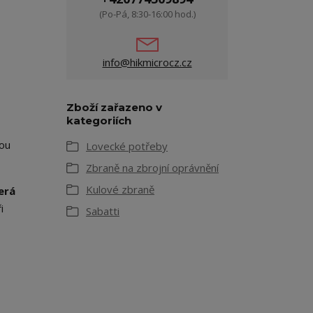
(Po-Pá, 8:30-16:00 hod.)
info@hikmicrocz.cz
Zboží zařazeno v
kategoriích
ou
Lovecké potřeby
Zbraně na zbrojní oprávnění
Kulové zbraně
erá
i
Sabatti