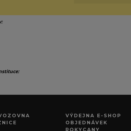
y:
nstituce:
VOZOVNA
VÝDEJNA E-SHOP
ZNICE
OBJEDNÁVEK
ROKYCANY