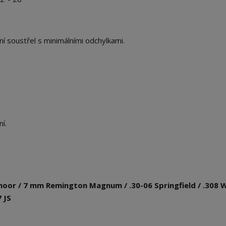
ní soustřel s minimálními odchylkami.
í.
edmoor / 7 mm Remington Magnum / .30-06 Springfield / .308 W
 JS