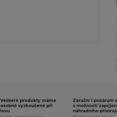
Veškeré produkty máme
Záruční i pozáruní 
osobně vyzkoušené při
s možností zapůjen
lovu
náhradního přístroj
Každý výrobek máme
Při řešení případné