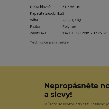
Délka hlavně
51 / 56 cm
Kapacita zásobníku
3
Váha
2,8 - 3,3 kg
Pažba
Polymer
Závit14x1
14x1 / .223 rem. - 1/2"- 28
Technické parametry
Nepropásněte no
a slevy!
Můžete se kdykoli odhlásit. Zasíláme j