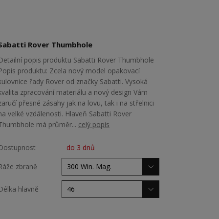
Sabatti Rover Thumbhole
Detailní popis produktu Sabatti Rover Thumbhole
Popis produktu: Zcela nový model opakovací
kulovnice řady Rover od značky Sabatti. Vysoká
kvalita zpracování materiálu a nový design Vám
zaručí přesné zásahy jak na lovu, tak i na střelnici
na velké vzdálenosti. Hlaveň Sabatti Rover
Thumbhole má průměr...
celý popis
Dostupnost
do 3 dnů
Ráže zbraně
Délka hlavně