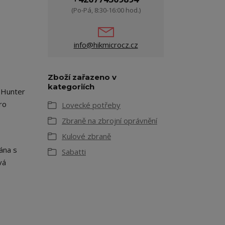
(Po-Pá, 8:30-16:00 hod.)
info@hikmicrocz.cz
Zboží zařazeno v
kategoriích
r Hunter
ro
Lovecké potřeby
Zbraně na zbrojní oprávnění
Kulové zbraně
ána s
Sabatti
vá