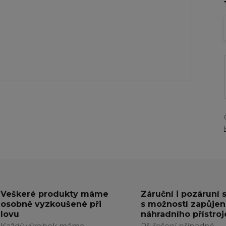
Veškeré produkty máme
Záruční i pozáruní 
osobně vyzkoušené při
s možností zapůjen
lovu
náhradního přístroj
Každý výrobek máme
Při řešení případné