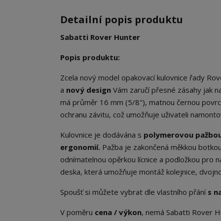
Detailní popis produktu
Sabatti Rover Hunter
Popis produktu:
Zcela nový model opakovací kulovnice řady Rov
a
nový
design
Vám zaručí přesné zásahy jak na 
má průměr 16 mm (5/8"), matnou černou povrc
ochranu závitu, což umožňuje uživateli namonto
Kulovnice je dodávána s
polymerovou pažbou, 
ergonomií.
Pažba je zakončená měkkou botkou, k
odnímatelnou opěrkou lícnice a podložkou pro n
deska, která umožňuje montáž kolejnice, dvojnož
Spoušť si můžete vybrat dle vlastního přání
s n
V poměru
cena / výkon
, nemá Sabatti Rover Hu