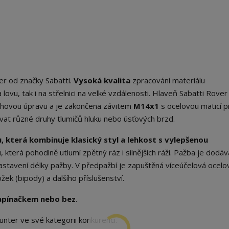
er od značky Sabatti.
Vysoká kvalita
zpracování materiálu
lovu, tak i na střelnici na velké vzdálenosti. Hlaveň Sabatti Rove
hovou úpravu a je zakončena závitem
M14x1
s ocelovou maticí p
vat různé druhy tlumičů hluku nebo úsťových brzd.
která kombinuje klasický styl a lehkost s vylepšenou
terá pohodlně utlumí zpětný ráz i silnějších ráží. Pažba je dodáv
astavení délky pažby. V předpažbí je zapuštěná víceúčelová ocelo
ek (bipody) a dalšího příslušenství.
apínačkem nebo bez
.
nter ve své kategorii konkurenci.