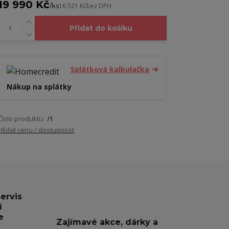
19 990 Kč
/
ks
16 521 Kč
bez DPH
Přidat do košíku
Splátková kalkulačka
Nákup na splátky
Číslo produktu:
/1
Hlídat cenu / dostupnost
servis
í
e
Zajímavé akce, dárky a