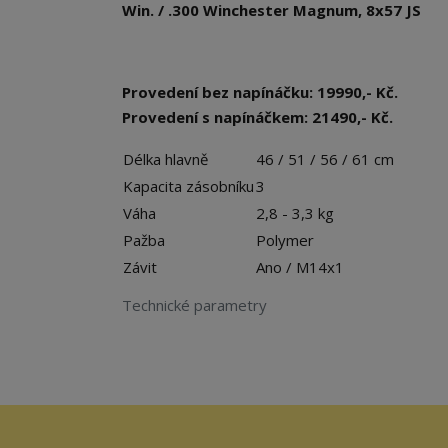
Win. / .300 Winchester Magnum, 8x57 JS
Provedení bez napínáčku: 19990,- Kč.
Provedení s napínáčkem: 21490,- Kč.
Délka hlavně
46 / 51 / 56 / 61 cm
Kapacita zásobníku
3
Váha
2,8 - 3,3 kg
Pažba
Polymer
Závit
Ano / M14x1
Technické parametry