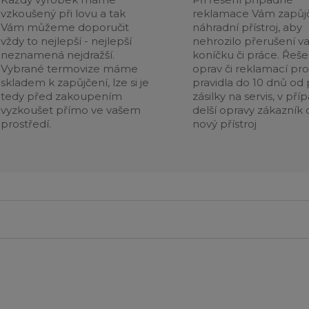
vzkoušený při lovu a tak
reklamace Vám zapůj
Vám můžeme doporučit
náhradní přístroj, aby
vždy to nejlepší - nejlepší
nehrozilo přerušení v
neznamená nejdražší.
koníčku či práce. Řeše
Vybrané termovize máme
oprav či reklamací pr
skladem k zapůjčení, lze si je
pravidla do 10 dnů od p
tedy před zakoupením
zásilky na servis, v pří
vyzkoušet přímo ve vašem
delší opravy zákazník 
prostředí.
nový přístroj