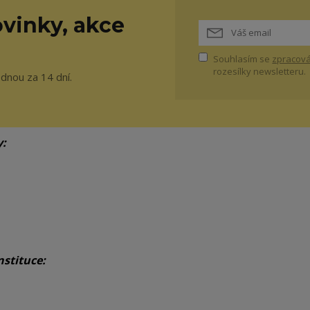
vinky, akce
Souhlasím se
zpracová
rozesílky newsletteru.
ednou za 14 dní.
y:
nstituce: