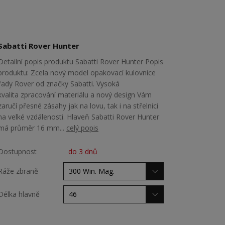
Sabatti Rover Hunter
Detailní popis produktu Sabatti Rover Hunter Popis
produktu: Zcela nový model opakovací kulovnice
řady Rover od značky Sabatti. Vysoká
kvalita zpracování materiálu a nový design Vám
zaručí přesné zásahy jak na lovu, tak i na střelnici
na velké vzdálenosti. Hlaveň Sabatti Rover Hunter
má průměr 16 mm...
celý popis
Dostupnost
do 3 dnů
Ráže zbraně
Délka hlavně