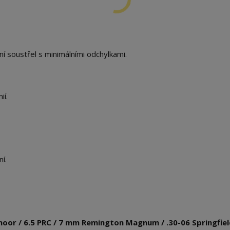
ní soustřel s minimálními odchylkami.
ií.
í.
edmoor / 6.5 PRC / 7 mm Remington Magnum / .30-06 Springfiel