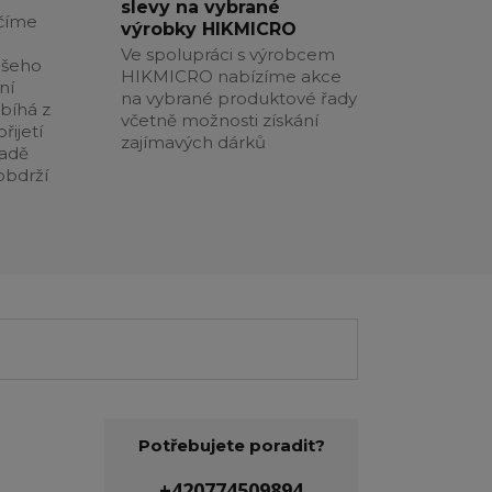
slevy na vybrané
číme
výrobky HIKMICRO
Ve spolupráci s výrobcem
ašeho
HIKMICRO nabízíme akce
ní
na vybrané produktové řady
obíhá z
včetně možnosti získání
řijetí
zajímavých dárků
padě
obdrží
Potřebujete poradit?
+420774509894