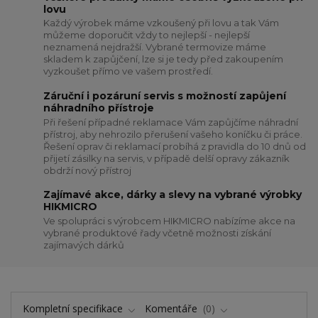
lovu
Každý výrobek máme vzkoušený při lovu a tak Vám
můžeme doporučit vždy to nejlepší - nejlepší
neznamená nejdražší. Vybrané termovize máme
skladem k zapůjčení, lze si je tedy před zakoupením
vyzkoušet přímo ve vašem prostředí.
Záruční i pozáruní servis s možností zapůjení
náhradního přístroje
Při řešení případné reklamace Vám zapůjčíme náhradní
přístroj, aby nehrozilo přerušení vašeho koníčku či práce.
Řešení oprav či reklamací probíhá z pravidla do 10 dnů od
přijetí zásilky na servis, v případě delší opravy zákazník
obdrží nový přístroj
Zajímavé akce, dárky a slevy na vybrané výrobky
HIKMICRO
Ve spolupráci s výrobcem HIKMICRO nabízíme akce na
vybrané produktové řady včetně možnosti získání
zajímavých dárků
Kompletní specifikace
Komentáře
0