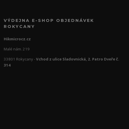
VÝDEJNA E-SHOP OBJEDNÁVEK
ROKYCANY
Hikmicrocz.cz
Malé nám. 219
33801 Rokycany -
Vchod z ulice Sladovnická, 2. Patro Dveře č.
314