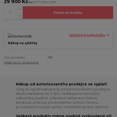
29 900 Kč
/
ks
24 711 Kč
bez DPH
Přidat do košíku
Splátková kalkulačka
Nákup na splátky
Číslo produktu:
/36
Hlídat cenu / dostupnost
Nákup od autorizovaného prodejce se vyplatí
Vždy se vyplatí nakupovat od autorizovaného prodejce,
zboží odesíláme do 3 dnů, neslibujeme nemožné,
odborně poradíme, případné reklamace řešíme
bleskově, přístroje předvedeme i přímo v terénu,
provedeme montáž optiky i nastřelení zbraně zdarma!!
Veškeré produkty máme osobně vyzkoušené při