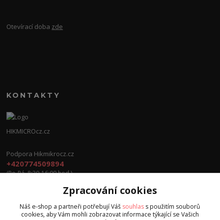
Otevírací doba
zde
KONTAKTY
HIKMICROcz.cz
Podpora Hikmikrocz.cz
+420774509894
(Po-Pá, 8:30-16:00 hod.)
Zpracování cookies
info@hikmicrocz.cz
Náš e-shop a partneři potřebují Váš
souhlas
s použitím souborů
cookies, aby Vám mohli zobrazovat informace týkající se Vašich