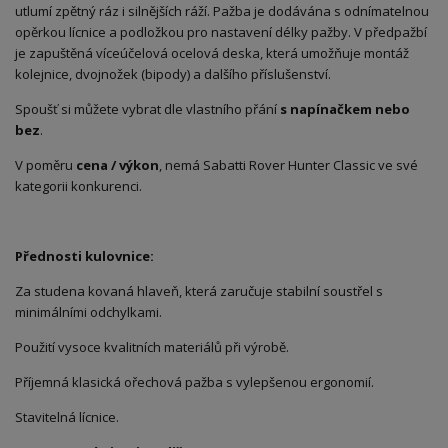
utlumí zpětný ráz i silnějších ráží. Pažba je dodávána s odnímatelnou
opěrkou lícnice a podložkou pro nastavení délky pažby. V předpažbí
je zapuštěná víceúčelová ocelová deska, která umožňuje montáž
kolejnice, dvojnožek (bipody) a dalšího příslušenství.
Spoušť si můžete vybrat dle vlastního přání
s napínačkem nebo
bez
.
V poměru
cena / výkon
, nemá Sabatti Rover Hunter Classic ve své
kategorii konkurenci.
Přednosti kulovnice:
Za studena kovaná hlaveň, která zaručuje stabilní soustřel s
minimálními odchylkami.
Použití vysoce kvalitních materiálů při výrobě.
Příjemná klasická ořechová pažba s vylepšenou ergonomií.
Stavitelná lícnice.