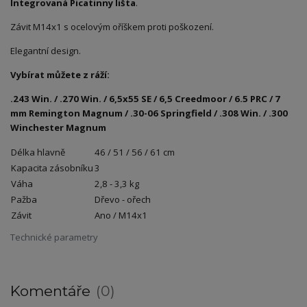
Integrovaná Picatinny lišta
.
Závit M14x1 s ocelovým oříškem proti poškození.
Elegantní design.
Vybírat můžete z ráží:
.243 Win. / .270 Win. / 6,5x55 SE / 6,5 Creedmoor / 6.5 PRC / 7
mm Remington Magnum / .30-06 Springfield / .308 Win. / .300
Winchester Magnum
Délka hlavně
46 / 51 / 56 / 61 cm
Kapacita zásobníku
3
Váha
2,8 - 3,3 kg
Pažba
Dřevo - ořech
Závit
Ano / M14x1
Technické parametry
Komentáře
0