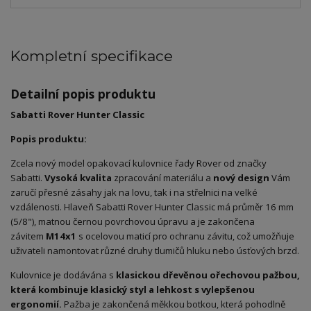
Kompletní specifikace
Detailní popis produktu
Sabatti Rover Hunter Classic
Popis produktu:
Zcela nový model opakovací kulovnice řady Rover od značky
Sabatti.
Vysoká kvalita
zpracování materiálu a
nový
design
Vám
zaručí přesné zásahy jak na lovu, tak i na střelnici na velké
vzdálenosti. Hlaveň Sabatti Rover Hunter Classic má průměr 16 mm
(5/8"), matnou černou povrchovou úpravu a je zakončena
závitem
M14x1
s ocelovou maticí pro ochranu závitu, což umožňuje
uživateli namontovat různé druhy tlumičů hluku nebo úsťových brzd.
Kulovnice je dodávána s
klasickou dřevěnou ořechovou pažbou,
která kombinuje klasický styl a lehkost s vylepšenou
ergonomií.
Pažba je zakončená měkkou botkou, která pohodlně