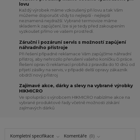
lovu
Každý výrobek máme vzkoušený při lovu a tak Vám
můžeme doporučit vždy to nejlepší - nejlepší
neznamená nejdražší. Vybrané termovize máme
skladem k zapůjčení, lze si je tedy před zakoupením
vyzkoušet přímo ve vašem prostředí.
Záruční i pozáruní servis s možností zapůjení
náhradního přístroje
Při řešení případné reklamace Vám zapůjčíme náhradní
přístroj, aby nehrozilo přerušení vašeho koníčku či práce.
Řešení oprav či reklamací probíhá z pravidla do 10 dnů od
přijetí zásilky na servis, v případě delší opravy zákazník
obdrží nový přístroj
Zajímavé akce, dárky a slevy na vybrané výrobky
HIKMICRO
Ve spolupráci s výrobcem HIKMICRO nabízíme akce na
vybrané produktové řady včetně možnosti získání
zajímavých dárků
Kompletní specifikace
Komentáře
0