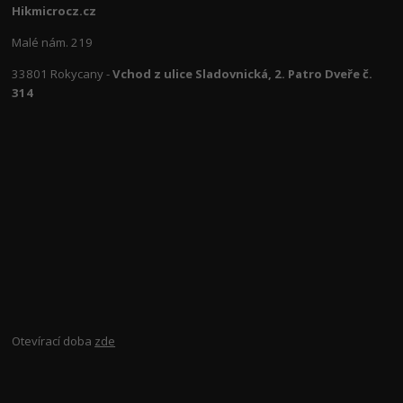
Hikmicrocz.cz
Malé nám. 219
33801 Rokycany -
Vchod z ulice Sladovnická, 2. Patro Dveře č.
314
Otevírací doba
zde