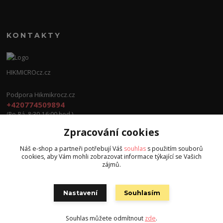
KONTAKTY
HIKMICROcz.cz
Podpora Hikmikrocz.cz
+420774509894
(Po-Pá, 8:30-16:00 hod.)
Zpracování cookies
info@hikmicrocz.cz
Náš e-shop a partneři potřebují Váš
souhlas
s použitím souborů
cookies, aby Vám mohli zobrazovat informace týkající se Vašich
zájmů.
Nastavení
Souhlasím
Všechna práva vyhrazena S.G.E.C s.r.o. 2024
Souhlas můžete odmítnout
zde
.