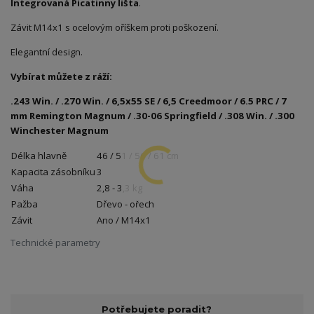
Integrovaná Picatinny lišta
.
Závit M14x1 s ocelovým oříškem proti poškození.
Elegantní design.
Vybírat můžete z ráží:
.243 Win. / .270 Win. / 6,5x55 SE / 6,5 Creedmoor / 6.5 PRC / 7
mm Remington Magnum / .30-06 Springfield / .308 Win. / .300
Winchester Magnum
Délka hlavně
46 / 51 / 56 / 61 cm
Kapacita zásobníku
3
Váha
2,8 - 3,3 kg
Pažba
Dřevo - ořech
Závit
Ano / M14x1
Technické parametry
Potřebujete poradit?