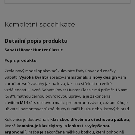
Kompletní specifikace
Detailní popis produktu
Sabatti Rover Hunter Classic
Popis produktu:
Zcela nový model opakovací kulovnice řady Rover od značky
Sabatti.
Vysoká kvalita
zpracování materiálu a
nový
design
Vám
zaručí přesné zásahy jak na lovu, tak i na střelnici na velké
vzdálenosti. Hlaveň Sabatti Rover Hunter Classic má průměr 16 mm
(5/8"), matnou černou povrchovou úpravu a je zakončena
závitem
M14x1
s ocelovou maticí pro ochranu závitu, což umožňuje
uživateli namontovat různé druhy tlumičů hluku nebo úsťových brzd.
Kulovnice je dodávána s
klasickou dřevěnou ořechovou pažbou,
která kombinuje klasický styl a lehkost s vylepšenou
ergonomií.
Pažba je zakončená měkkou botkou, která pohodlně