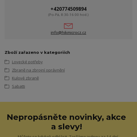
+420774509894
(Po-Pá, 8:30-16:00 hod.)
info@hikmicrocz.cz
Zboží zařazeno v kategoriích
Lovecké potřeby
Zbraně na zbrojní oprávnění
Kulové zbraně
Sabatti
Nepropásněte novinky, akce
a slevy!
Můžete se kdykoli odhlásit. Zasíláme jednou za 14 dní.