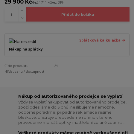
29 900 Kč
/
ks
24 711 Kč
bez DPH
Přidat do košíku
Splátková kalkulačka
Nákup na splátky
Číslo produktu:
/1
Hlídat cenu / dostupnost
Nákup od autorizovaného prodejce se vyplatí
Vždy se vyplatí nakupovat od autorizovaného prodejce,
zboží odesíláme do 3 dnů, neslibujeme nemožné,
odborně poradíme, případné reklamace řešíme
bleskově, přístroje předvedeme i přímo v terénu,
provedeme montáž optiky i nastřelení zbraně zdarma!!
Veškeré produkty máme osobně vyzkoušené při