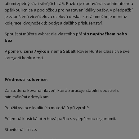
utlumí zpětný ráz i silnějších ráží. Pažba je dodávána s odnímatelnou
opěrkou lícnice a podložkou pro nastavení délky pažby. V předpažbí
je zapuštěná víceúčelová ocelová deska, která umožňuje montáž
kolejnice, dvojnožek (bipody) a dalšího příslušenství.
Spoušť si můžete vybrat dle vlastního přání
s napínačkem nebo
bez
.
V poměru
cena / výkon
, nemá Sabatti Rover Hunter Classic ve své
kategorii konkurenci.
Přednosti kulovnice:
Za studena kovaná hlaveň, která zaručuje stabilní soustřel s
minimálními odchylkami.
Použití vysoce kvalitních materiálů při výrobě.
Příjemná klasická ořechová pažba s vylepšenou ergonomií.
Stavitelná lícnice.