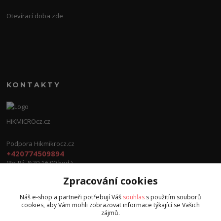
Otevírací doba
zde
KONTAKTY
HIKMICROcz.cz
Podpora Hikmikrocz.cz
+420774509894
(Po-Pá, 8:30-16:00 hod.)
Zpracování cookies
info@hikmicrocz.cz
Náš e-shop a partneři potřebují Váš
souhlas
s použitím souborů
cookies, aby Vám mohli zobrazovat informace týkající se Vašich
zájmů.