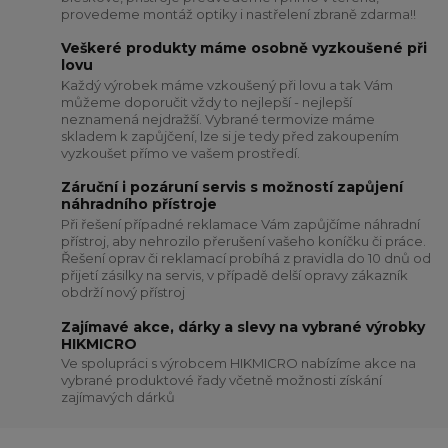
provedeme montáž optiky i nastřelení zbraně zdarma!!
Veškeré produkty máme osobně vyzkoušené při
lovu
Každý výrobek máme vzkoušený při lovu a tak Vám
můžeme doporučit vždy to nejlepší - nejlepší
neznamená nejdražší. Vybrané termovize máme
skladem k zapůjčení, lze si je tedy před zakoupením
vyzkoušet přímo ve vašem prostředí.
Záruční i pozáruní servis s možností zapůjení
náhradního přístroje
Při řešení případné reklamace Vám zapůjčíme náhradní
přístroj, aby nehrozilo přerušení vašeho koníčku či práce.
Řešení oprav či reklamací probíhá z pravidla do 10 dnů od
přijetí zásilky na servis, v případě delší opravy zákazník
obdrží nový přístroj
Zajímavé akce, dárky a slevy na vybrané výrobky
HIKMICRO
Ve spolupráci s výrobcem HIKMICRO nabízíme akce na
vybrané produktové řady včetně možnosti získání
zajímavých dárků