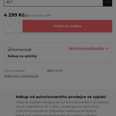
4 299 Kč
/
ks
3 553 Kč
bez DPH
Přidat do košíku
Splátková kalkulačka
Nákup na splátky
Číslo produktu:
ARH-73-31
Hlídat cenu / dostupnost
Nákup od autorizovaného prodejce se vyplatí
Vždy se vyplatí nakupovat od autorizovaného prodejce,
zboží odesíláme do 3 dnů, neslibujeme nemožné,
odborně poradíme, případné reklamace řešíme
bleskově, přístroje předvedeme i přímo v terénu,