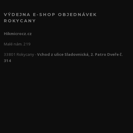
VÝDEJNA E-SHOP OBJEDNÁVEK
ROKYCANY
Hikmicrocz.cz
Malé nám. 219
33801 Rokycany -
Vchod z ulice Sladovnická, 2. Patro Dveře č.
314