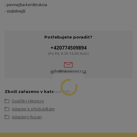
- pevnejšia konštrukcia
- stabilnejší
Potřebujete poradit?
+420774509894
(Po-Pá, 8:30-16:00 hod.)
info@hikmicrocz.cz
Zboží zařazeno v kategoriích
Doplňky Hikmicro
Adapter k předsádkám
Adaptery Rusan