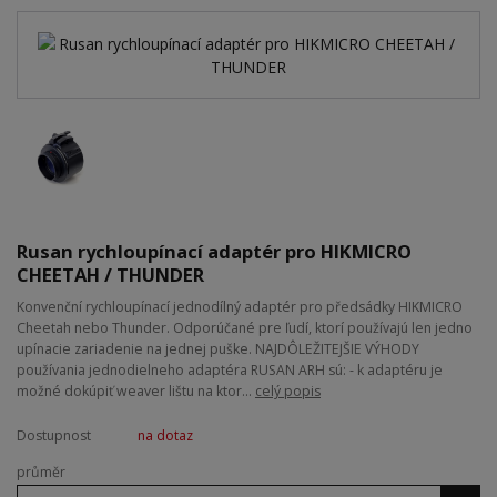
Rusan rychloupínací adaptér pro HIKMICRO
CHEETAH / THUNDER
Konvenční rychloupínací jednodílný adaptér pro předsádky HIKMICRO
Cheetah nebo Thunder. Odporúčané pre ľudí, ktorí používajú len jedno
upínacie zariadenie na jednej puške. NAJDÔLEŽITEJŠIE VÝHODY
používania jednodielneho adaptéra RUSAN ARH sú: - k adaptéru je
možné dokúpiť weaver lištu na ktor...
celý popis
Dostupnost
na dotaz
průměr