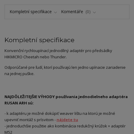
Kompletní specifikace
Komentáře
0
Kompletní specifikace
Konvenční rychloupínací jednodílný adaptér pro předsádky
HIKMICRO Cheetah nebo Thunder.
Odporúčané pre ľudí, ktorí používajú len jedno upínacie zariadenie
na jednej puške.
NAJDÔLEŽITEJŠIE VÝHODY používania jednodielneho adaptéra
RUSAN ARH sú:
- k adaptéru je možné dokúpiť weaver lištu na ktorú je možné
upevniť montáž s prísvitom -
nájdete tu
- jednoduchšie použitie ako kombinácia redukčný krúžok + adaptér
M52