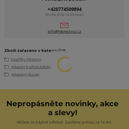
+420774509894
(Po-Pá, 8:30-16:00 hod.)
info@hikmicrocz.cz
Zboží zařazeno v kategoriích
Doplňky Hikmicro
Adapter k předsádkám
Adaptery Rusan
Nepropásněte novinky, akce
a slevy!
Můžete se kdykoli odhlásit. Zasíláme jednou za 14 dní.