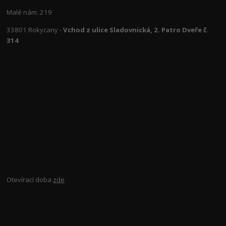
Malé nám. 219
33801 Rokycany -
Vchod z ulice Sladovnická, 2. Patro Dveře č.
314
Otevírací doba
zde