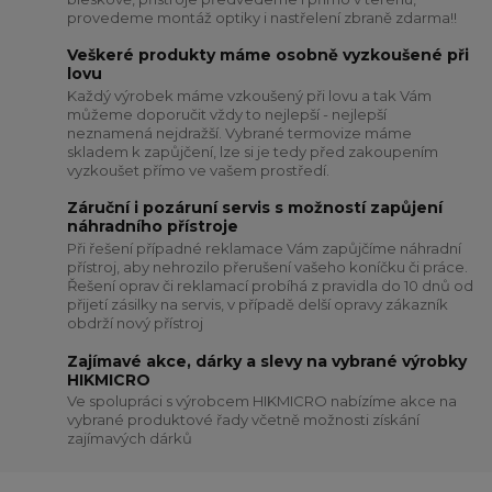
provedeme montáž optiky i nastřelení zbraně zdarma!!
Veškeré produkty máme osobně vyzkoušené při
lovu
Každý výrobek máme vzkoušený při lovu a tak Vám
můžeme doporučit vždy to nejlepší - nejlepší
neznamená nejdražší. Vybrané termovize máme
skladem k zapůjčení, lze si je tedy před zakoupením
vyzkoušet přímo ve vašem prostředí.
Záruční i pozáruní servis s možností zapůjení
náhradního přístroje
Při řešení případné reklamace Vám zapůjčíme náhradní
přístroj, aby nehrozilo přerušení vašeho koníčku či práce.
Řešení oprav či reklamací probíhá z pravidla do 10 dnů od
přijetí zásilky na servis, v případě delší opravy zákazník
obdrží nový přístroj
Zajímavé akce, dárky a slevy na vybrané výrobky
HIKMICRO
Ve spolupráci s výrobcem HIKMICRO nabízíme akce na
vybrané produktové řady včetně možnosti získání
zajímavých dárků