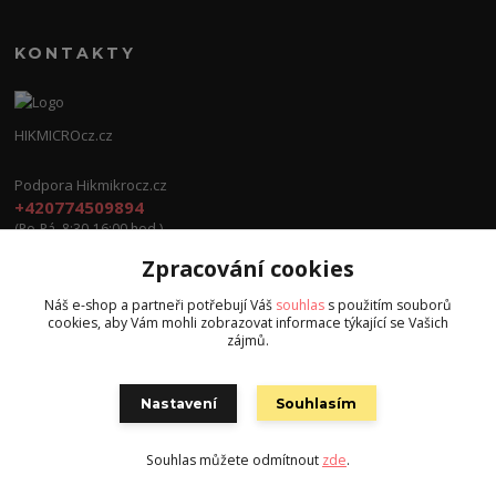
KONTAKTY
HIKMICROcz.cz
Podpora Hikmikrocz.cz
+420774509894
(Po-Pá, 8:30-16:00 hod.)
Zpracování cookies
info@hikmicrocz.cz
Náš e-shop a partneři potřebují Váš
souhlas
s použitím souborů
cookies, aby Vám mohli zobrazovat informace týkající se Vašich
zájmů.
Nastavení
Souhlasím
Všechna práva vyhrazena S.G.E.C s.r.o. 2024
Souhlas můžete odmítnout
zde
.