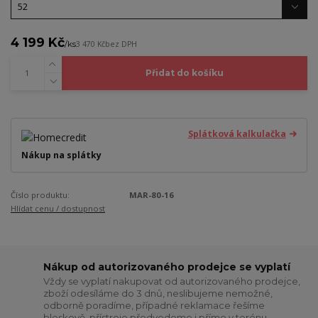
4 199 Kč
/
ks
3 470 Kč
bez DPH
Přidat do košíku
Splátková kalkulačka
Nákup na splátky
Číslo produktu:
MAR-80-16
Hlídat cenu / dostupnost
Nákup od autorizovaného prodejce se vyplatí
Vždy se vyplatí nakupovat od autorizovaného prodejce,
zboží odesíláme do 3 dnů, neslibujeme nemožné,
odborně poradíme, případné reklamace řešíme
bleskově, přístroje předvedeme i přímo v terénu,