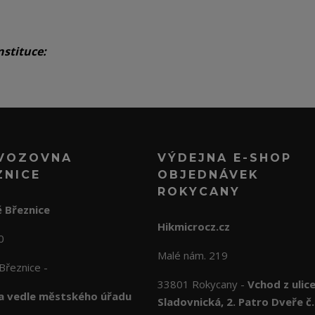
nstituce:
VOZOVNA
VÝDEJNA E-SHOP
ZNICE
OBJEDNÁVEK
ROKYCANY
 Březnice
Hikmicrocz.cz
10
Malé nám. 219
Březnice -
33801 Rokycany -
Vchod z ulic
 vedle městského úřadu
Sladovnická, 2. Patro Dveře č.