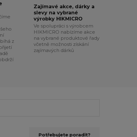
e
Zajímavé akce, dárky a
slevy na vybrané
číme
výrobky HIKMICRO
Ve spolupráci s výrobcem
ašeho
HIKMICRO nabízíme akce
ní
na vybrané produktové řady
obíhá z
včetně možnosti získání
řijetí
zajímavých dárků
padě
obdrží
Potřebujete poradit?