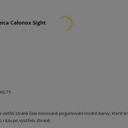
ica Calonox Sight
2x0,75
 vnitřní straně čela inovované pogumování modré barvy, které br
 rázu po výstřelu zbraně.