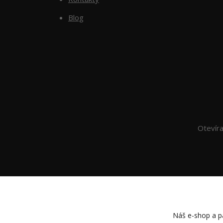
Blog
Otevír
Náš e-shop a pa