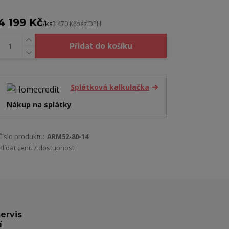
4 199 Kč
/
ks
3 470 Kč
bez DPH
Přidat do košíku
Splátková kalkulačka
Nákup na splátky
Číslo produktu:
ARM52-80-14
Hlídat cenu / dostupnost
servis
í