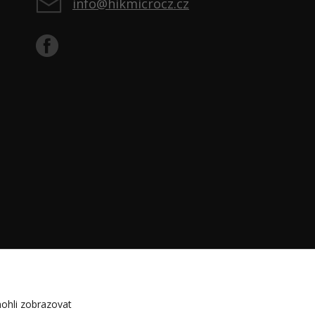
info@hikmicrocz.cz
ohli zobrazovat