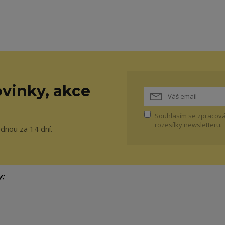
vinky, akce
Souhlasím se
zpracová
rozesílky newsletteru.
ednou za 14 dní.
y: