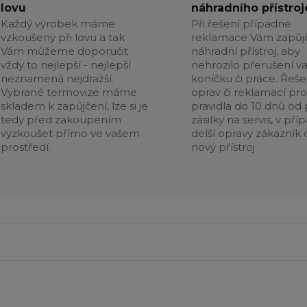
lovu
náhradního přístroj
Každý výrobek máme
Při řešení případné
vzkoušený při lovu a tak
reklamace Vám zapůj
Vám můžeme doporučit
náhradní přístroj, aby
vždy to nejlepší - nejlepší
nehrozilo přerušení v
neznamená nejdražší.
koníčku či práce. Řeše
Vybrané termovize máme
oprav či reklamací pr
skladem k zapůjčení, lze si je
pravidla do 10 dnů od p
tedy před zakoupením
zásilky na servis, v pří
vyzkoušet přímo ve vašem
delší opravy zákazník 
prostředí.
nový přístroj