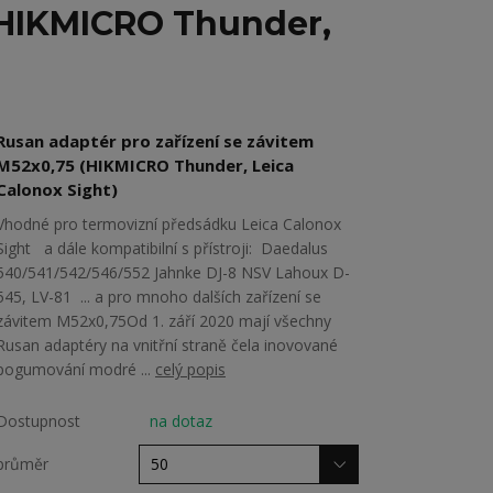
 (HIKMICRO Thunder,
Rusan adaptér pro zařízení se závitem
M52x0,75 (HIKMICRO Thunder, Leica
Calonox Sight)
Vhodné pro termovizní předsádku Leica Calonox
Sight a dále kompatibilní s přístroji: Daedalus
540/541/542/546/552 Jahnke DJ-8 NSV Lahoux D-
545, LV-81 ... a pro mnoho dalších zařízení se
závitem M52x0,75Od 1. září 2020 mají všechny
Rusan adaptéry na vnitřní straně čela inovované
pogumování modré ...
celý popis
Dostupnost
na dotaz
průměr