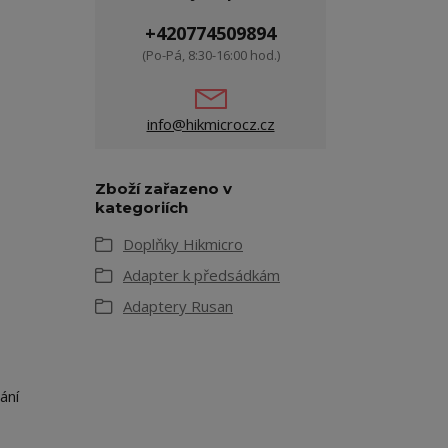
+420774509894
(Po-Pá, 8:30-16:00 hod.)
info@hikmicrocz.cz
Zboží zařazeno v
kategoriích
Doplňky Hikmicro
Adapter k předsádkám
Adaptery Rusan
ání