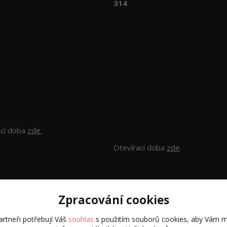
314
ací doba
zde
Otevírací doba
zde
Zpracování cookies
rtneři potřebují Váš
souhlas
s použitím souborů cookies, aby Vám m