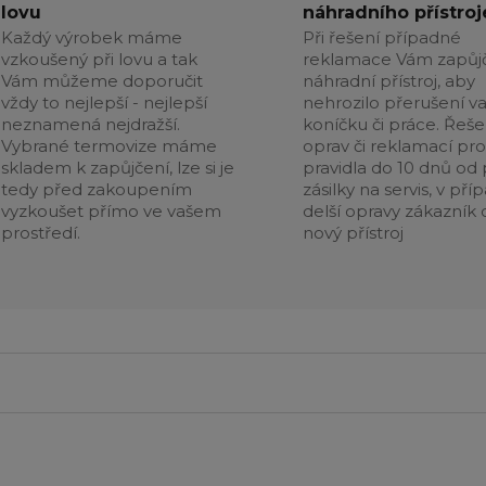
lovu
náhradního přístroj
Každý výrobek máme
Při řešení případné
vzkoušený při lovu a tak
reklamace Vám zapůj
Vám můžeme doporučit
náhradní přístroj, aby
vždy to nejlepší - nejlepší
nehrozilo přerušení v
neznamená nejdražší.
koníčku či práce. Řeše
Vybrané termovize máme
oprav či reklamací pr
skladem k zapůjčení, lze si je
pravidla do 10 dnů od p
tedy před zakoupením
zásilky na servis, v pří
vyzkoušet přímo ve vašem
delší opravy zákazník 
prostředí.
nový přístroj