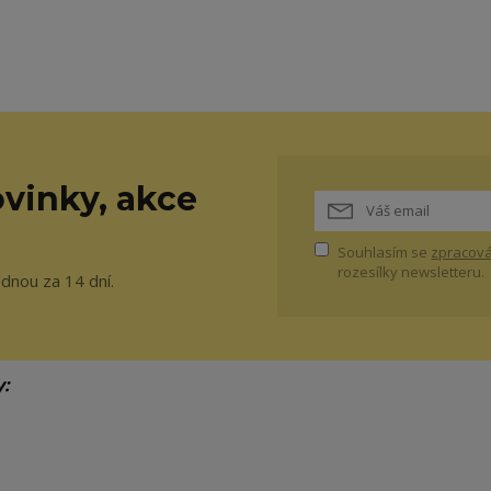
vinky, akce
Souhlasím se
zpracová
rozesílky newsletteru.
ednou za 14 dní.
y: