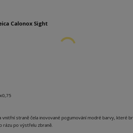
ica Calonox Sight
2x0,75
 vnitřní straně čela inovované pogumování modré barvy, které br
 rázu po výstřelu zbraně.