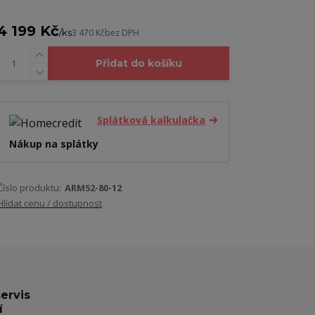
4 199 Kč
/
ks
3 470 Kč
bez DPH
Přidat do košíku
Splátková kalkulačka
Nákup na splátky
Číslo produktu:
ARM52-80-12
Hlídat cenu / dostupnost
servis
í