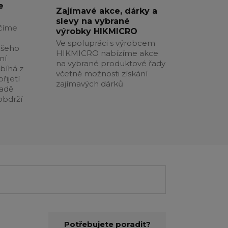
e
Zajímavé akce, dárky a
slevy na vybrané
číme
výrobky HIKMICRO
Ve spolupráci s výrobcem
ašeho
HIKMICRO nabízíme akce
ní
na vybrané produktové řady
obíhá z
včetně možnosti získání
řijetí
zajímavých dárků
padě
obdrží
Potřebujete poradit?