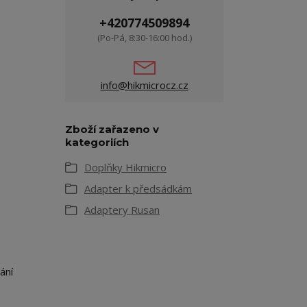
+420774509894
(Po-Pá, 8:30-16:00 hod.)
info@hikmicrocz.cz
Zboží zařazeno v
kategoriích
Doplňky Hikmicro
Adapter k předsádkám
Adaptery Rusan
ání