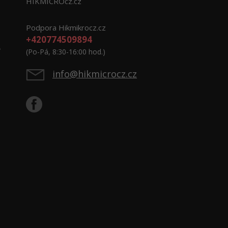
HIKMICROcz.cz
Podpora Hikmikrocz.cz
+420774509894
e
(Po-Pá, 8:30-16:00 hod.)
info@hikmicrocz.cz