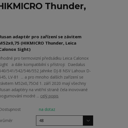
 (HIKMICRO Thunder,
Rusan adaptér pro zařízení se závitem
M52x0,75 (HIKMICRO Thunder, Leica
Calonox Sight)
Vhodné pro termovizní předsádku Leica Calonox
Sight a dále kompatibilní s přístroji: Daedalus
540/541/542/546/552 Jahnke DJ-8 NSV Lahoux D-
545, LV-81 ... a pro mnoho dalších zařízení se
závitem M52x0,75Od 1. září 2020 mají všechny
Rusan adaptéry na vnitřní straně čela inovované
pogumování modré ...
celý popis
Dostupnost
na dotaz
průměr