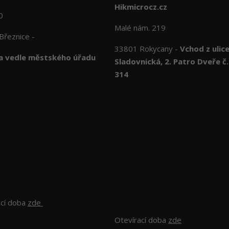
Hikmicrocz.cz
10
Malé nám. 219
Březnice -
33801 Rokycany -
Vchod z ulic
 vedle městského úřadu
Sladovnická, 2. Patro Dveře č.
314
ací doba
zde
Otevírací doba
zde