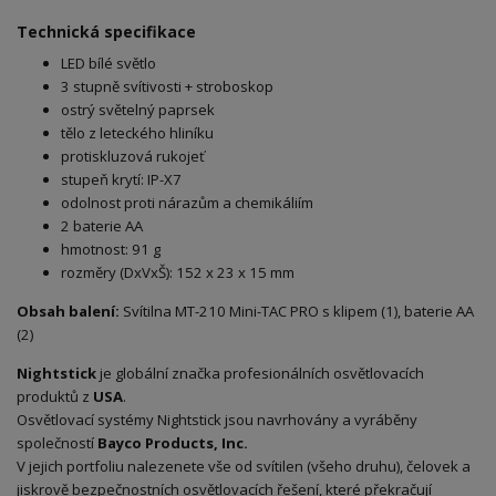
Technická specifikace
LED bílé světlo
3 stupně svítivosti + stroboskop
ostrý světelný paprsek
tělo z leteckého hliníku
protiskluzová rukojeť
stupeň krytí: IP-X7
odolnost proti nárazům a chemikáliím
2 baterie AA
hmotnost: 91 g
rozměry (DxVxŠ): 152 x 23 x 15 mm
Obsah balení:
Svítilna MT-210 Mini-TAC PRO s klipem (1), baterie AA
(2)
Nightstick
je globální značka profesionálních osvětlovacích
produktů z
USA
.
Osvětlovací systémy Nightstick jsou navrhovány a vyráběny
společností
Bayco Products, Inc.
V jejich portfoliu nalezenete vše od svítilen (všeho druhu), čelovek a
jiskrově bezpečnostních osvětlovacích řešení, které překračují