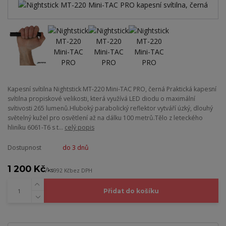
Kapesní svítilna Nightstick MT-220 Mini-TAC PRO, černá Praktická kapesní
svítilna propiskové velikosti, která využívá LED diodu o maximální
svítivosti 265 lumenů.Hluboký parabolický reflektor vytváří úzký, dlouhý
světelný kužel pro osvětlení až na dálku 100 metrů.Tělo z leteckého
hliníku 6061-T6 s t...
celý popis
Dostupnost
do 3 dnů
1 200 Kč
/
ks
992 Kč
bez DPH
Přidat do košíku