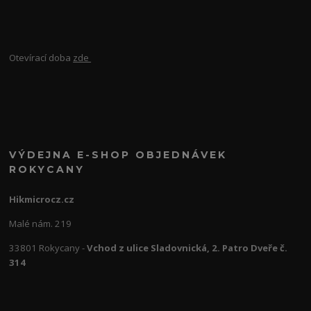
Otevírací doba
zde
VÝDEJNA E-SHOP OBJEDNÁVEK
ROKYCANY
Hikmicrocz.cz
Malé nám. 219
33801 Rokycany -
Vchod z ulice Sladovnická, 2. Patro Dveře č.
314