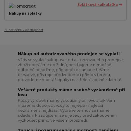
Splátková kalkulačka
Nákup na splátky
Hlídat cenu / dostupnost
Nákup od autorizovaného prodejce se vyplatí
Vždy se vyplatí nakupovat od autorizovaného prodejce,
zboží odesíláme do 3 dnů, neslibujeme nemožné,
odborně poradíme, případné reklamace řešíme
bleskově, přístroje předvedeme i přímo v terénu,
provedeme montáž optiky i nastřelení zbraně zdarma!!
Veškeré produkty máme osobně vyzkoušené při
lovu
Každý výrobek máme vzkoušený při lovu a tak Vám
můžeme doporučit vždy to nejlepší - nejlepší
neznamená nejdražší. Vybrané termovize máme
skladem k zapůjčení, lze si je tedy před zakoupením
vyzkoušet přímo ve vašem prostředí.
Záruční i pozáruní servis s možností zapůjení