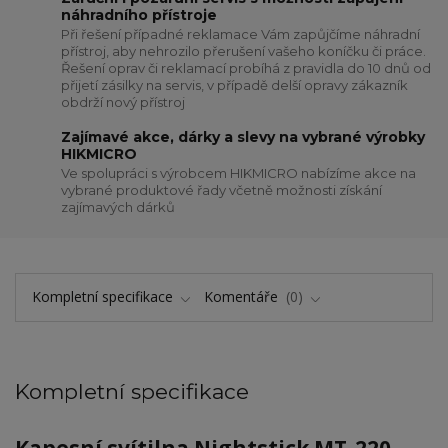
náhradního přístroje
Při řešení případné reklamace Vám zapůjčíme náhradní
přístroj, aby nehrozilo přerušení vašeho koníčku či práce.
Řešení oprav či reklamací probíhá z pravidla do 10 dnů od
přijetí zásilky na servis, v případě delší opravy zákazník
obdrží nový přístroj
Zajímavé akce, dárky a slevy na vybrané výrobky
HIKMICRO
Ve spolupráci s výrobcem HIKMICRO nabízíme akce na
vybrané produktové řady včetně možnosti získání
zajímavých dárků
Kompletní specifikace
Komentáře
0
Kompletní specifikace
Kapesní svítilna Nightstick MT-220