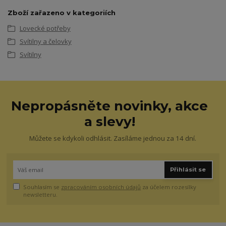
Zboží zařazeno v kategoriích
Lovecké potřeby
Svítilny a čelovky
Svítilny
Nepropásněte novinky, akce
a slevy!
Můžete se kdykoli odhlásit. Zasíláme jednou za 14 dní.
Přihlásit se
Souhlasím se
zpracováním osobních údajů
za účelem rozesílky
newsletteru.