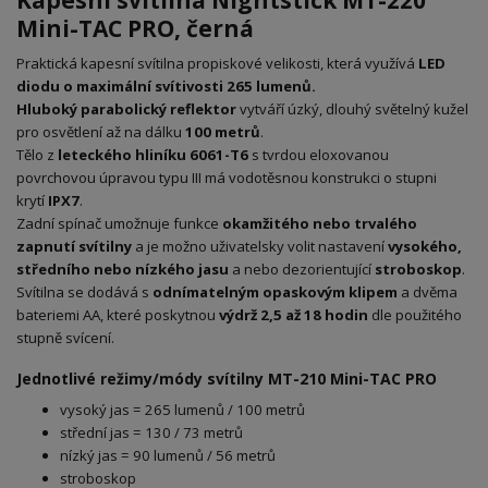
Mini-TAC PRO, černá
Praktická kapesní svítilna propiskové velikosti, která využívá
LED
diodu o maximální svítivosti 265 lumenů.
Hluboký parabolický reflektor
vytváří úzký, dlouhý světelný kužel
pro osvětlení až na dálku
100 metrů
.
Tělo z
leteckého hliníku 6061-T6
s tvrdou eloxovanou
povrchovou úpravou typu III má vodotěsnou konstrukci o stupni
krytí
IPX7
.
Zadní spínač umožnuje funkce
okamžitého nebo trvalého
zapnutí svítilny
a je možno uživatelsky volit nastavení
vysokého,
středního nebo nízkého jasu
a nebo dezorientující
stroboskop
.
Svítilna se dodává s
odnímatelným opaskovým klipem
a dvěma
bateriemi AA, které poskytnou
výdrž 2,5 až 18 hodin
dle použitého
stupně svícení.
Jednotlivé režimy/módy svítilny MT-210 Mini-TAC PRO
vysoký jas = 265 lumenů / 100 metrů
střední jas = 130 / 73 metrů
nízký jas = 90 lumenů / 56 metrů
stroboskop