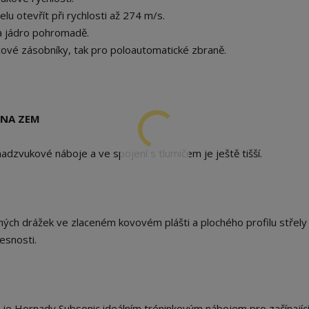
u otevřít při rychlosti až 274 m/s.
a jádro pohromadě.
icové zásobníky, tak pro poloautomatické zbraně.
 NA ZEM
adzvukové náboje a ve spojení s tlumičem je ještě tišší.
uhých drážek ve zlaceném kovovém plášti a plochého profilu střely
esnosti.
je Hornady Subsonic ideálním tréninkovým nábojem pro začínající