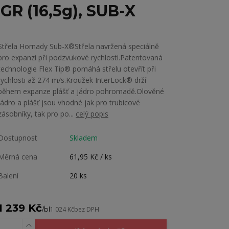
GR (16,5g), SUB-X
Střela Hornady Sub-X®Střela navržená speciálně
pro expanzi při podzvukové rychlosti.Patentovaná
technologie Flex Tip® pomáhá střelu otevřít při
rychlosti až 274 m/s.Kroužek InterLock® drží
během expanze plášť a jádro pohromadě.Olověné
jádro a plášť jsou vhodné jak pro trubicové
zásobníky, tak pro po...
celý popis
Dostupnost
Skladem
Měrná cena
61,95 Kč / ks
Balení
20 ks
1 239 Kč
/
bl
1 024 Kč
bez DPH