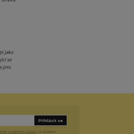
ii jako
ící se
 jimi.
Přihlásit se
ním osobních údajů
za účelem