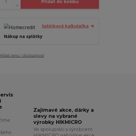
Přidat do košíku
Splátková kalkulačka
Nákup na splátky
Hlídat cenu / dostupnost
servis
í
e
Zajímavé akce, dárky a
slevy na vybrané
číme
výrobky HIKMICRO
Ve spolupráci s výrobcem
ašeho
HIKMICRO nabízíme akce