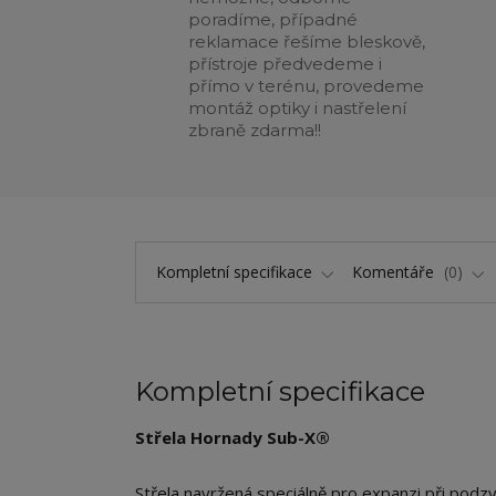
poradíme, případné
reklamace řešíme bleskově,
přístroje předvedeme i
přímo v terénu, provedeme
montáž optiky i nastřelení
zbraně zdarma!!
Kompletní specifikace
Komentáře
0
Kompletní specifikace
Střela Hornady Sub-X®
Střela navržená speciálně pro expanzi při podzv