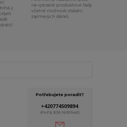
ní
na vybrané produktové řady
obíhá z
včetně možnosti získání
řijetí
zajímavých dárků
padě
obdrží
Potřebujete poradit?
+420774509894
(Po-Pá, 8:30-16:00 hod.)