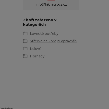
info@hikmicrocz.cz
Zboží zařazeno v
kategoriích
Lovecké potřeby
Střelivo na Zbrojní oprávnění
Kulové
Hornady
 střelce