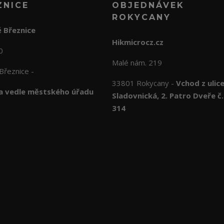
ZNICE
OBJEDNÁVEK
ROKYCANY
 Březnice
Hikmicrocz.cz
10
Malé nám. 219
Březnice -
33801 Rokycany -
Vchod z ulic
 vedle městského úřadu
Sladovnická, 2. Patro Dveře č.
314