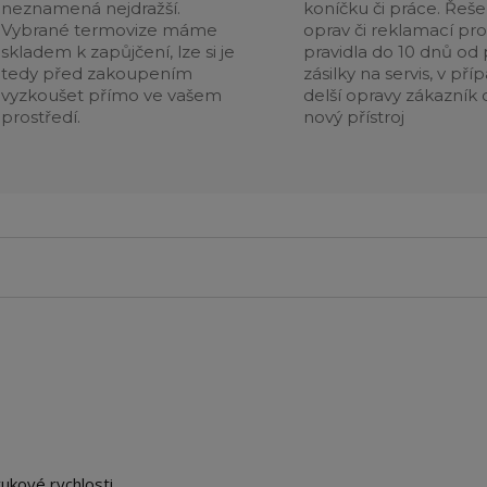
neznamená nejdražší.
koníčku či práce. Řeše
Vybrané termovize máme
oprav či reklamací pr
skladem k zapůjčení, lze si je
pravidla do 10 dnů od p
tedy před zakoupením
zásilky na servis, v pří
vyzkoušet přímo ve vašem
delší opravy zákazník 
prostředí.
nový přístroj
ukové rychlosti.