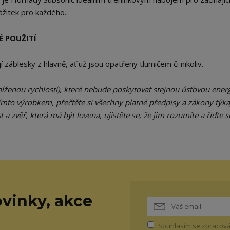
ážitek pro každého.
 POUŽITÍ
 záblesky z hlavně, ať už jsou opatřeny tlumičem či nikoliv.
sníženou rychlostí), které nebude poskytovat stejnou úsťovou energ
ímto výrobkem, přečtěte si všechny platné předpisy a zákony týkaj
 a zvěř, která má být lovena, ujistěte se, že jim rozumíte a řiďte se
vinky, akce
Souhlasím se
zpracová