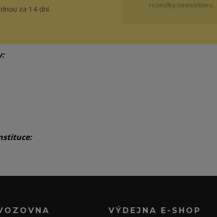
rozesílky newsletteru.
ednou za 14 dní.
y:
nstituce:
VOZOVNA
VÝDEJNA E-SHOP