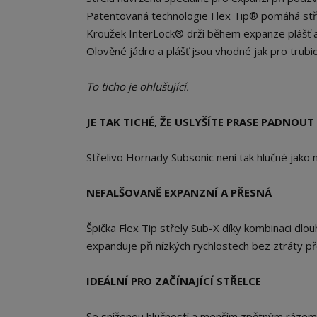
Patentovaná technologie Flex Tip® pomáhá střel
Kroužek InterLock® drží během expanze plášť 
Olověné jádro a plášť jsou vhodné jak pro trub
To ticho je ohlušující.
JE TAK TICHÉ, ŽE USLYŠÍTE PRASE PADNOUT
Střelivo Hornady Subsonic není tak hlučné jako n
NEFALŠOVANĚ EXPANZNÍ A PŘESNÁ
Špička Flex Tip střely Sub-X díky kombinaci dlo
expanduje při nízkých rychlostech bez ztráty př
IDEÁLNÍ PRO ZAČÍNAJÍCÍ STŘELCE
Se sníženou hlučností a menším zpětným rázem 