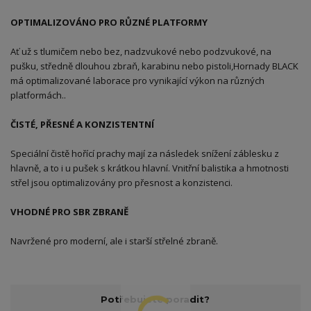
OPTIMALIZOVÁNO PRO RŮZNÉ PLATFORMY
Ať už s tlumičem nebo bez, nadzvukové nebo podzvukové, na
pušku, středně dlouhou zbraň, karabinu nebo pistoli,Hornady BLACK
má optimalizované laborace pro vynikající výkon na různých
platformách..
ČISTÉ, PŘESNÉ A KONZISTENTNÍ
Speciální čistě hořící prachy mají za následek snížení záblesku z
hlavně, a to i u pušek s krátkou hlavní. Vnitřní balistika a hmotnosti
střel jsou optimalizovány pro přesnost a konzistenci.
VHODNÉ PRO SBR ZBRANĚ
Navržené pro moderní, ale i starší střelné zbraně.
Potřebujete poradit?