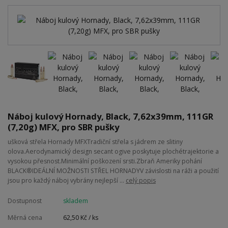
Náboj kulový Hornady, Black, 7,62x39mm, 111GR
(7,20g) MFX, pro SBR pušky
ušková střela Hornady MFXTradiční střela s jádrem ze slitiny
olova.Aerodynamický design secant ogive poskytuje plochétrajektorie a
vysokou přesnost.Minimální poškození srsti.Zbraň Ameriky pohání
BLACK®IDEÁLNÍ MOŽNOSTI STŘEL HORNADYV závislosti na ráži a použití
jsou pro každý náboj vybrány nejlepší ...
celý popis
Dostupnost
skladem
Měrná cena
62,50 Kč / ks