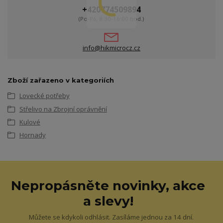
+420774509894
(Po-Pá, 8:30-16:00 hod.)
info@hikmicrocz.cz
Zboží zařazeno v kategoriích
Lovecké potřeby
Střelivo na Zbrojní oprávnění
Kulové
Hornady
Nepropásněte novinky, akce
a slevy!
Můžete se kdykoli odhlásit. Zasíláme jednou za 14 dní.