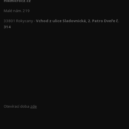
Hikmicrocz.cz
Malé nám. 219
33801 Rokycany -
Vchod z ulice Sladovnická, 2. Patro Dveře č.
314
Otevírací doba
zde