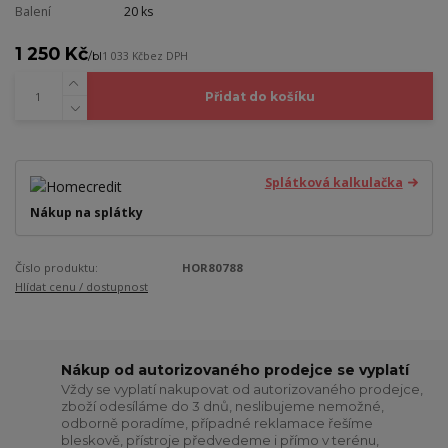
Balení
20 ks
1 250 Kč
/
bl
1 033 Kč
bez DPH
Přidat do košíku
Splátková kalkulačka
Nákup na splátky
Číslo produktu:
HOR80788
Hlídat cenu / dostupnost
Nákup od autorizovaného prodejce se vyplatí
Vždy se vyplatí nakupovat od autorizovaného prodejce,
zboží odesíláme do 3 dnů, neslibujeme nemožné,
odborně poradíme, případné reklamace řešíme
bleskově, přístroje předvedeme i přímo v terénu,