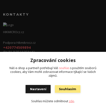
KONTAKTY
HIKMICROcz.cz
Podpora Hikmikrocz.cz
+420774509894
(Po-Pá, 8:30-16:00 hod.)
Zpracování cookies
info@hikmicrocz.cz
Náš e-shop a partneři potřebují Váš
souhlas
s použitím souborů
cookies, aby Vám mohli zobrazovat informace týkající se Vašich
zájmů.
Nastavení
Souhlasím
Všechna práva vyhrazena S.G.E.C s.r.o. 2024
Souhlas můžete odmítnout
zde
.