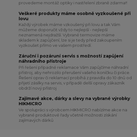
provedeme montáž optiky i nastřelení zbraně zdarma!!
Veškeré produkty máme osobně vyzkoušené při
lovu
Každý výrobek máme vzkoušený při lovu a tak Vám
můžeme doporučit vždy to nejlepší - nejlepší
neznamená nejdražší. Vybrané termovize máme
skladem k zapůjčení, lze si je tedy před zakoupením
vyzkoušet přímo ve vašem prostředí.
Záruční i pozáruní servis s možností zapůjení
náhradního přístroje
Při řešení případné reklamace Vám zapůjčíme náhradní
přístroj, aby nehrozilo přerušení vašeho koníčku či práce.
Řešení oprav či reklamací probíhá z pravidla do 10 dnů od
přijetí zásilky na servis, v případě delší opravy zákazník
obdrží nový přístroj
Zajímavé akce, dárky a slevy na vybrané výrobky
HIKMICRO
Ve spolupráci s výrobcem HIKMICRO nabízíme akce na
vybrané produktové řady včetně možnosti získání
zajímavých dárků