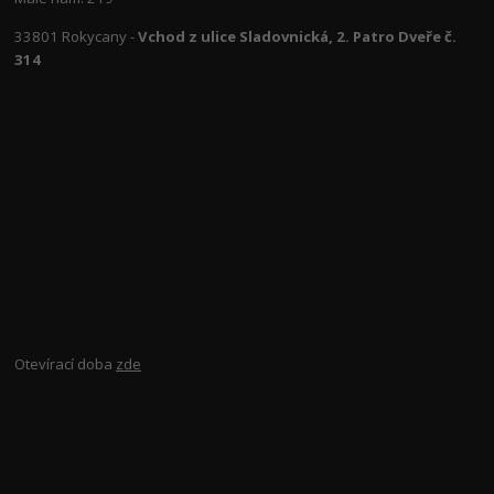
33801 Rokycany -
Vchod z ulice Sladovnická, 2. Patro Dveře č.
314
Otevírací doba
zde