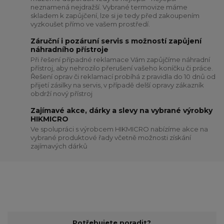
neznamená nejdražší. Vybrané termovize máme
skladem k zapůjčení, lze si je tedy před zakoupením
vyzkoušet přímo ve vašem prostředí.
Záruční i pozáruní servis s možností zapůjení
náhradního přístroje
Při řešení případné reklamace Vám zapůjčíme náhradní
přístroj, aby nehrozilo přerušení vašeho koníčku či práce.
Řešení oprav či reklamací probíhá z pravidla do 10 dnů od
přijetí zásilky na servis, v případě delší opravy zákazník
obdrží nový přístroj
Zajímavé akce, dárky a slevy na vybrané výrobky
HIKMICRO
Ve spolupráci s výrobcem HIKMICRO nabízíme akce na
vybrané produktové řady včetně možnosti získání
zajímavých dárků
Potřebujete poradit?