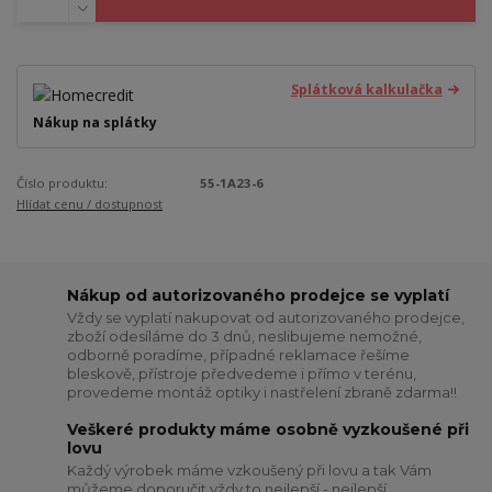
Splátková kalkulačka
Nákup na splátky
Číslo produktu:
55-1A23-6
Hlídat cenu / dostupnost
Nákup od autorizovaného prodejce se vyplatí
Vždy se vyplatí nakupovat od autorizovaného prodejce,
zboží odesíláme do 3 dnů, neslibujeme nemožné,
odborně poradíme, případné reklamace řešíme
bleskově, přístroje předvedeme i přímo v terénu,
provedeme montáž optiky i nastřelení zbraně zdarma!!
Veškeré produkty máme osobně vyzkoušené při
lovu
Každý výrobek máme vzkoušený při lovu a tak Vám
můžeme doporučit vždy to nejlepší - nejlepší