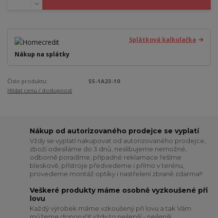
Splátková kalkulačka
Nákup na splátky
Číslo produktu:
55-1A23-10
Hlídat cenu / dostupnost
Nákup od autorizovaného prodejce se vyplatí
Vždy se vyplatí nakupovat od autorizovaného prodejce,
zboží odesíláme do 3 dnů, neslibujeme nemožné,
odborně poradíme, případné reklamace řešíme
bleskově, přístroje předvedeme i přímo v terénu,
provedeme montáž optiky i nastřelení zbraně zdarma!!
Veškeré produkty máme osobně vyzkoušené při
lovu
Každý výrobek máme vzkoušený při lovu a tak Vám
můžeme doporučit vždy to nejlepší - nejlepší