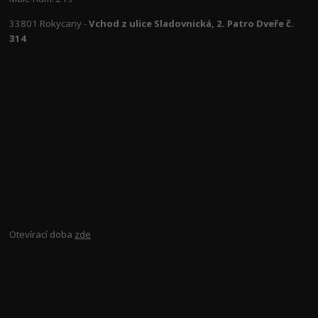
33801 Rokycany -
Vchod z ulice Sladovnická, 2. Patro Dveře č.
314
Otevírací doba
zde