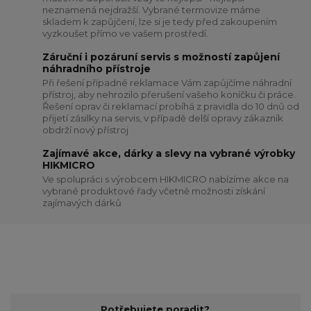
neznamená nejdražší. Vybrané termovize máme
skladem k zapůjčení, lze si je tedy před zakoupením
vyzkoušet přímo ve vašem prostředí.
Záruční i pozáruní servis s možností zapůjení
náhradního přístroje
Při řešení případné reklamace Vám zapůjčíme náhradní
přístroj, aby nehrozilo přerušení vašeho koníčku či práce.
Řešení oprav či reklamací probíhá z pravidla do 10 dnů od
přijetí zásilky na servis, v případě delší opravy zákazník
obdrží nový přístroj
Zajímavé akce, dárky a slevy na vybrané výrobky
HIKMICRO
Ve spolupráci s výrobcem HIKMICRO nabízíme akce na
vybrané produktové řady včetně možnosti získání
zajímavých dárků
Potřebujete poradit?