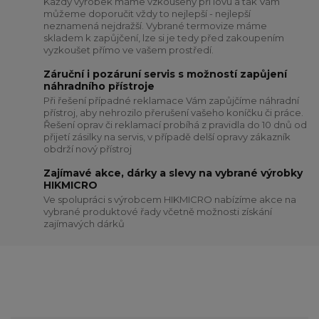
Každý výrobek máme vzkoušený při lovu a tak Vám
můžeme doporučit vždy to nejlepší - nejlepší
neznamená nejdražší. Vybrané termovize máme
skladem k zapůjčení, lze si je tedy před zakoupením
vyzkoušet přímo ve vašem prostředí.
Záruční i pozáruní servis s možností zapůjení
náhradního přístroje
Při řešení případné reklamace Vám zapůjčíme náhradní
přístroj, aby nehrozilo přerušení vašeho koníčku či práce.
Řešení oprav či reklamací probíhá z pravidla do 10 dnů od
přijetí zásilky na servis, v případě delší opravy zákazník
obdrží nový přístroj
Zajímavé akce, dárky a slevy na vybrané výrobky
HIKMICRO
Ve spolupráci s výrobcem HIKMICRO nabízíme akce na
vybrané produktové řady včetně možnosti získání
zajímavých dárků