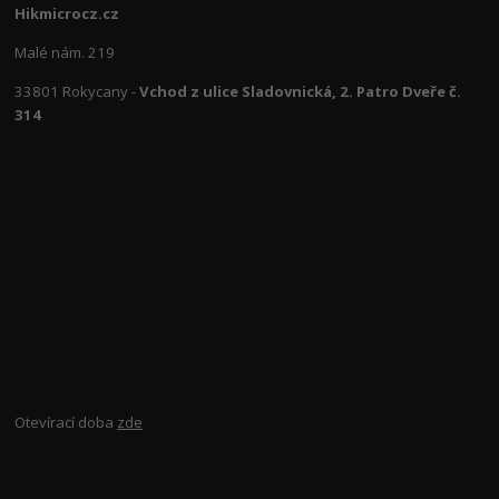
Hikmicrocz.cz
Malé nám. 219
33801 Rokycany -
Vchod z ulice Sladovnická, 2. Patro Dveře č.
314
Otevírací doba
zde