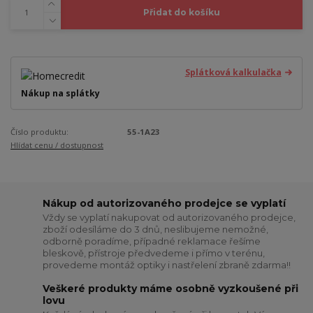
Přidat do košíku
Splátková kalkulačka
Nákup na splátky
Číslo produktu:
55-1A23
Hlídat cenu / dostupnost
Nákup od autorizovaného prodejce se vyplatí
Vždy se vyplatí nakupovat od autorizovaného prodejce,
zboží odesíláme do 3 dnů, neslibujeme nemožné,
odborně poradíme, případné reklamace řešíme
bleskově, přístroje předvedeme i přímo v terénu,
provedeme montáž optiky i nastřelení zbraně zdarma!!
Veškeré produkty máme osobně vyzkoušené při
lovu