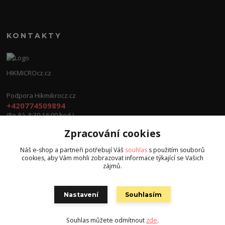
KONTAKTY
HIKMICROcz.cz
Podpora Hikmikrocz.cz
+420774509894
(Po-Pá, 8:30-16:00 hod.)
Zpracování cookies
info@hikmicrocz.cz
Náš e-shop a partneři potřebují Váš
souhlas
s použitím souborů
cookies, aby Vám mohli zobrazovat informace týkající se Vašich
zájmů.
Nastavení
Souhlasím
Všechna práva vyhrazena S.G.E.C s.r.o. 2024
Souhlas můžete odmítnout
zde
.