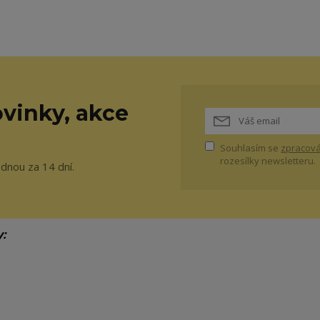
vinky, akce
Souhlasím se
zpracová
rozesílky newsletteru.
ednou za 14 dní.
y: