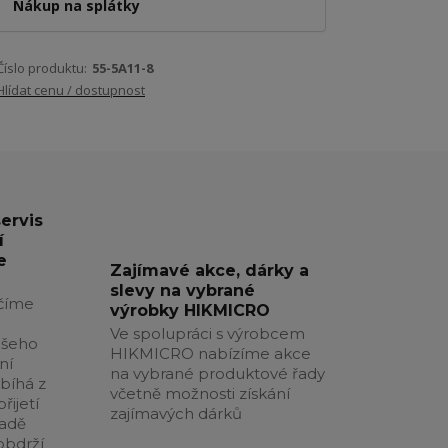
Nákup na splátky
Číslo produktu:
55-5A11-8
Hlídat cenu / dostupnost
servis
í
e
Zajímavé akce, dárky a
slevy na vybrané
číme
výrobky HIKMICRO
Ve spolupráci s výrobcem
ašeho
HIKMICRO nabízíme akce
ní
na vybrané produktové řady
obíhá z
včetně možnosti získání
řijetí
zajímavých dárků
padě
obdrží