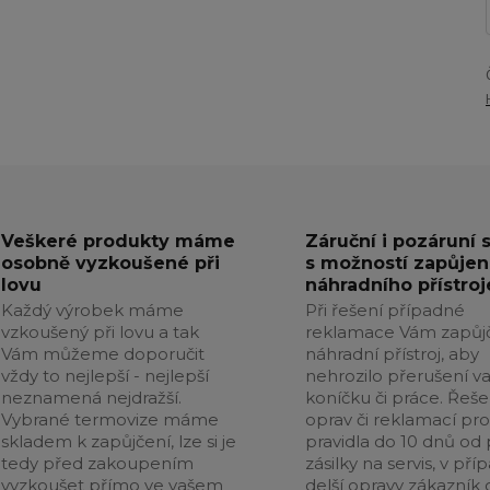
Veškeré produkty máme
Záruční i pozáruní 
osobně vyzkoušené při
s možností zapůjen
lovu
náhradního přístroj
Každý výrobek máme
Při řešení případné
vzkoušený při lovu a tak
reklamace Vám zapůj
Vám můžeme doporučit
náhradní přístroj, aby
vždy to nejlepší - nejlepší
nehrozilo přerušení v
neznamená nejdražší.
koníčku či práce. Řeše
Vybrané termovize máme
oprav či reklamací pr
skladem k zapůjčení, lze si je
pravidla do 10 dnů od p
tedy před zakoupením
zásilky na servis, v pří
vyzkoušet přímo ve vašem
delší opravy zákazník 