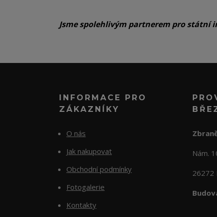
Jsme spolehlivým partnerem pro státní i
INFORMACE PRO
PRO
ZÁKAZNÍKY
BŘE
O nás
Zbraně
Jak nakupovat
Nám. 
Obchodní podmínky
26272 
Fotogalerie
Budova
Kontakty