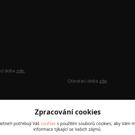
ací doba
zde
Otevírací doba
zde
Zpracování cookies
rtneři potřebují Váš
souhlas
s použitím souborů cookies, aby Vám m
informace týkající se Vašich zájmů.