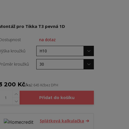
Montáž pro Tikka T3 pevná 1D
Dostupnost
na dotaz
Výška kroužků
Průměr kroužků
3 200 Kč
/
ks
2 645 Kč
bez DPH
Přidat do košíku
Splátková kalkulačka