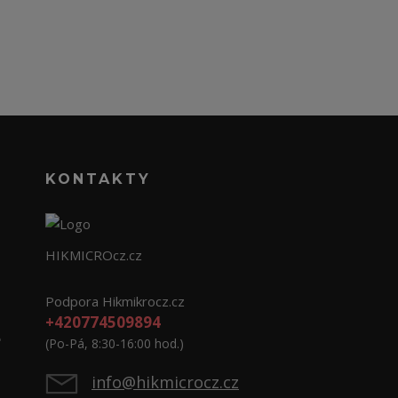
KONTAKTY
HIKMICROcz.cz
Podpora Hikmikrocz.cz
+420774509894
e
(Po-Pá, 8:30-16:00 hod.)
info@hikmicrocz.cz