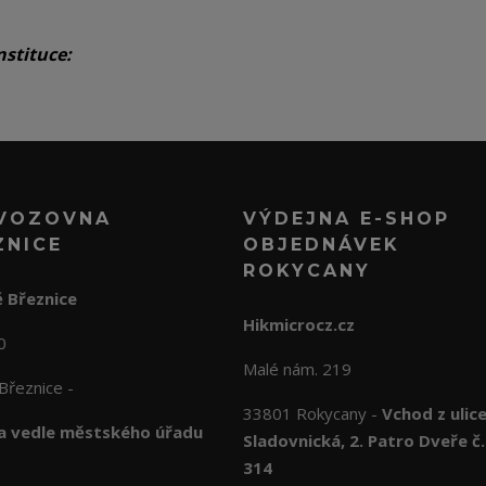
nstituce:
VOZOVNA
VÝDEJNA E-SHOP
ZNICE
OBJEDNÁVEK
ROKYCANY
 Březnice
Hikmicrocz.cz
10
Malé nám. 219
Březnice -
33801 Rokycany -
Vchod z ulic
 vedle městského úřadu
Sladovnická, 2. Patro Dveře č.
314