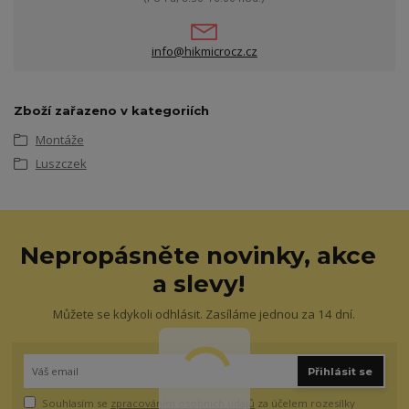
info@hikmicrocz.cz
Zboží zařazeno v kategoriích
Montáže
Luszczek
Nepropásněte novinky, akce
a slevy!
Můžete se kdykoli odhlásit. Zasíláme jednou za 14 dní.
Přihlásit se
Souhlasím se
zpracováním osobních údajů
za účelem rozesílky