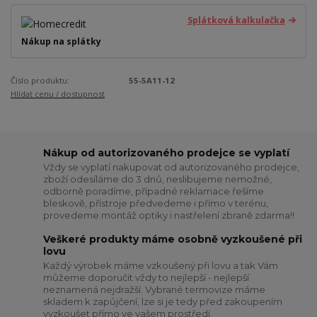
Splátková kalkulačka
Nákup na splátky
Číslo produktu:
55-5A11-12
Hlídat cenu / dostupnost
Nákup od autorizovaného prodejce se vyplatí
Vždy se vyplatí nakupovat od autorizovaného prodejce,
zboží odesíláme do 3 dnů, neslibujeme nemožné,
odborně poradíme, případné reklamace řešíme
bleskově, přístroje předvedeme i přímo v terénu,
provedeme montáž optiky i nastřelení zbraně zdarma!!
Veškeré produkty máme osobně vyzkoušené při
lovu
Každý výrobek máme vzkoušený při lovu a tak Vám
můžeme doporučit vždy to nejlepší - nejlepší
neznamená nejdražší. Vybrané termovize máme
skladem k zapůjčení, lze si je tedy před zakoupením
vyzkoušet přímo ve vašem prostředí.