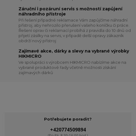
Záruční i pozáruní servis s možností zapůjení
náhradního přístroje
Při řešení případné reklamace Vám zapůjčíme náhradní
přístroj, aby nehrozilo přerušení vašeho koníčku či práce.
Řešení oprav či reklamací probíhá z pravidla do 10 dnů od
přijetí zásilky na servis, v případě delší opravy zákazník
obdrží nový přístroj
Zajímavé akce, dárky a slevy na vybrané výrobky
HIKMICRO
Ve spolupráci s výrobcem HIKMICRO nabízíme akce na
vybrané produktové řady včetně možnosti získání
zajímavých dárků
Potřebujete poradit?
+420774509894
(Po-Pá, 8:30-16:00 hod.)