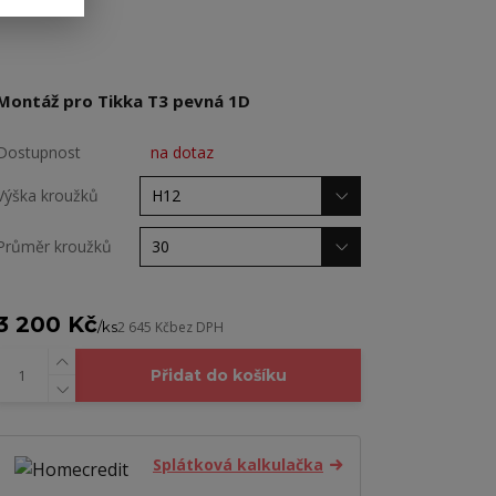
Montáž pro Tikka T3 pevná 1D
Dostupnost
na dotaz
Výška kroužků
Průměr kroužků
3 200 Kč
/
ks
2 645 Kč
bez DPH
Přidat do košíku
Splátková kalkulačka