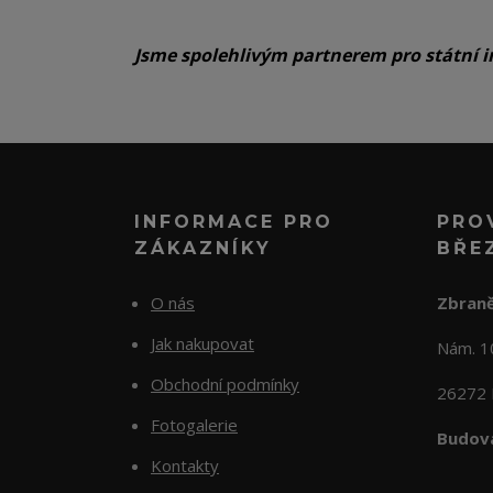
Jsme spolehlivým partnerem pro státní i
INFORMACE PRO
PRO
ZÁKAZNÍKY
BŘE
O nás
Zbraně
Jak nakupovat
Nám. 
Obchodní podmínky
26272 
Fotogalerie
Budova
Kontakty