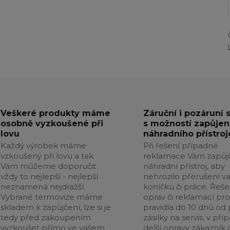
Veškeré produkty máme
Záruční i pozáruní 
osobně vyzkoušené při
s možností zapůjen
lovu
náhradního přístroj
Každý výrobek máme
Při řešení případné
vzkoušený při lovu a tak
reklamace Vám zapůj
Vám můžeme doporučit
náhradní přístroj, aby
vždy to nejlepší - nejlepší
nehrozilo přerušení v
neznamená nejdražší.
koníčku či práce. Řeše
Vybrané termovize máme
oprav či reklamací pr
skladem k zapůjčení, lze si je
pravidla do 10 dnů od p
tedy před zakoupením
zásilky na servis, v pří
vyzkoušet přímo ve vašem
delší opravy zákazník 