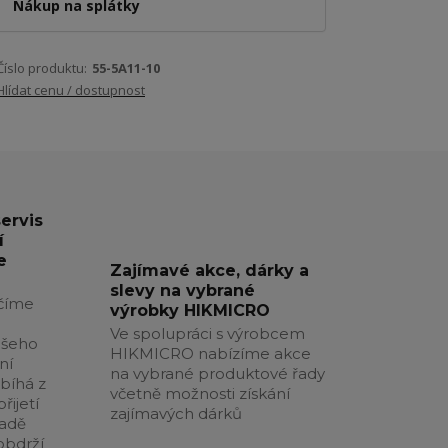
Nákup na splátky
Číslo produktu:
55-5A11-10
Hlídat cenu / dostupnost
servis
í
e
Zajímavé akce, dárky a
slevy na vybrané
číme
výrobky HIKMICRO
Ve spolupráci s výrobcem
ašeho
HIKMICRO nabízíme akce
ní
na vybrané produktové řady
obíhá z
včetně možnosti získání
řijetí
zajímavých dárků
padě
obdrží