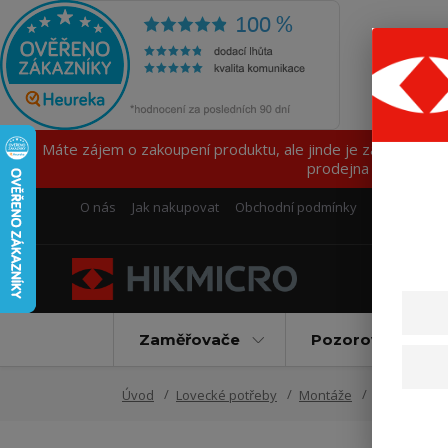
Máte zájem o zakoupení produktu, ale jinde je za lepší ce
prodejna z důvodu 
O nás
Jak nakupovat
Obchodní podmínky
Fotogalerie
Zaměřovače
Pozorovací příst
Úvod
Lovecké potřeby
Montáže
Montáž pro 