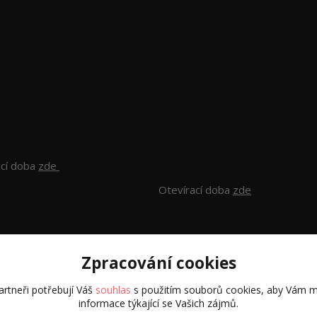
ací doba
zde
Otevírací doba
zde
Zpracování cookies
rtneři potřebují Váš
souhlas
s použitím souborů cookies, aby Vám m
informace týkající se Vašich zájmů.