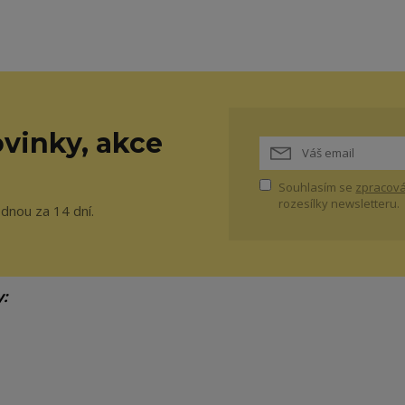
vinky, akce
Souhlasím se
zpracová
rozesílky newsletteru.
ednou za 14 dní.
y: