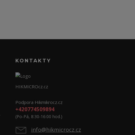
KONTAKTY
HIKMICROcz.cz
Podpora Hikmikrocz.cz
+420774509894
e
(Po-Pá, 8:30-16:00 hod.)
info@hikmicrocz.cz