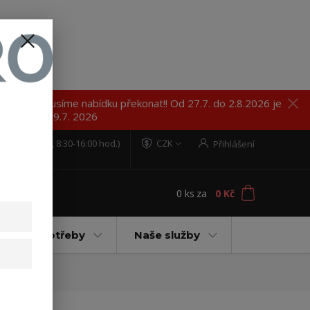
 my se pokusíme nabídku překonat!! Od 27.7. do 2.8.2026 je
e 28.7 - 29.7. 2026
09894
(Po-Pá, 8:30-16:00 hod.)
CZK
Přihlášení
0
ks
za
0 Kč
t
ovecké potřeby
Naše služby