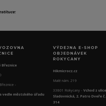
nstituce:
VOZOVNA
VÝDEJNA E-SHOP
ZNICE
OBJEDNÁVEK
ROKYCANY
 Březnice
Hikmicrocz.cz
10
Malé nám. 219
Březnice -
33801 Rokycany -
Vchod z ulic
 vedle městského úřadu
Sladovnická, 2. Patro Dveře č.
314