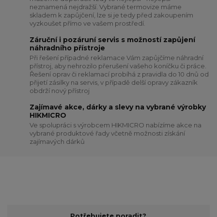
neznamená nejdražší. Vybrané termovize máme
skladem k zapůjčení, lze si je tedy před zakoupením
vyzkoušet přímo ve vašem prostředí.
Záruční i pozáruní servis s možností zapůjení
náhradního přístroje
Při řešení případné reklamace Vám zapůjčíme náhradní
přístroj, aby nehrozilo přerušení vašeho koníčku či práce.
Řešení oprav či reklamací probíhá z pravidla do 10 dnů od
přijetí zásilky na servis, v případě delší opravy zákazník
obdrží nový přístroj
Zajímavé akce, dárky a slevy na vybrané výrobky
HIKMICRO
Ve spolupráci s výrobcem HIKMICRO nabízíme akce na
vybrané produktové řady včetně možnosti získání
zajímavých dárků
Potřebujete poradit?