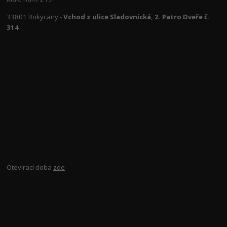
33801 Rokycany -
Vchod z ulice Sladovnická, 2. Patro Dveře č.
314
Otevírací doba
zde