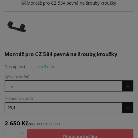
Montáž pro CZ 584 pevná na šrouby,kroužky
Dostupnost
do 3 dnů
Výška kroužků
Průměr kroužků
2 650 Kč
/
ks
2 190 Kč
bez DPH
Přidat do košíku