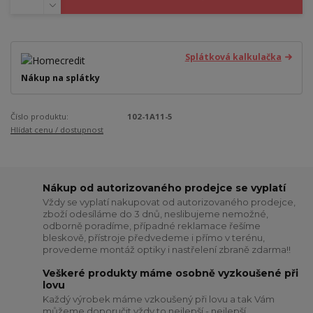
Splátková kalkulačka
Nákup na splátky
Číslo produktu:
102-1A11-5
Hlídat cenu / dostupnost
Nákup od autorizovaného prodejce se vyplatí
Vždy se vyplatí nakupovat od autorizovaného prodejce,
zboží odesíláme do 3 dnů, neslibujeme nemožné,
odborně poradíme, případné reklamace řešíme
bleskově, přístroje předvedeme i přímo v terénu,
provedeme montáž optiky i nastřelení zbraně zdarma!!
Veškeré produkty máme osobně vyzkoušené při
lovu
Každý výrobek máme vzkoušený při lovu a tak Vám
můžeme doporučit vždy to nejlepší - nejlepší