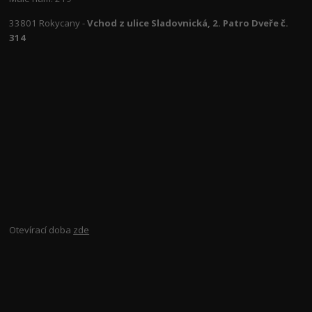
33801 Rokycany -
Vchod z ulice Sladovnická, 2. Patro Dveře č.
314
Otevírací doba
zde