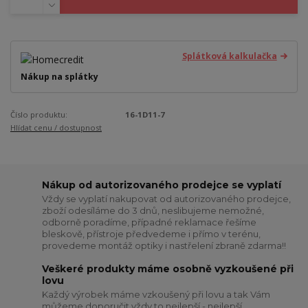
Splátková kalkulačka
Nákup na splátky
Číslo produktu:
16-1D11-7
Hlídat cenu / dostupnost
Nákup od autorizovaného prodejce se vyplatí
Vždy se vyplatí nakupovat od autorizovaného prodejce,
zboží odesíláme do 3 dnů, neslibujeme nemožné,
odborně poradíme, případné reklamace řešíme
bleskově, přístroje předvedeme i přímo v terénu,
provedeme montáž optiky i nastřelení zbraně zdarma!!
Veškeré produkty máme osobně vyzkoušené při
lovu
Každý výrobek máme vzkoušený při lovu a tak Vám
můžeme doporučit vždy to nejlepší - nejlepší