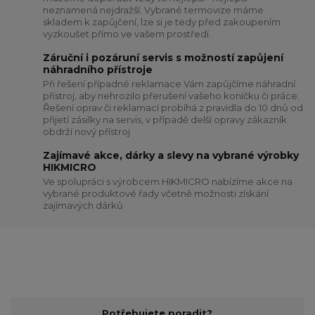
neznamená nejdražší. Vybrané termovize máme
skladem k zapůjčení, lze si je tedy před zakoupením
vyzkoušet přímo ve vašem prostředí.
Záruční i pozáruní servis s možností zapůjení
náhradního přístroje
Při řešení případné reklamace Vám zapůjčíme náhradní
přístroj, aby nehrozilo přerušení vašeho koníčku či práce.
Řešení oprav či reklamací probíhá z pravidla do 10 dnů od
přijetí zásilky na servis, v případě delší opravy zákazník
obdrží nový přístroj
Zajímavé akce, dárky a slevy na vybrané výrobky
HIKMICRO
Ve spolupráci s výrobcem HIKMICRO nabízíme akce na
vybrané produktové řady včetně možnosti získání
zajímavých dárků
Potřebujete poradit?