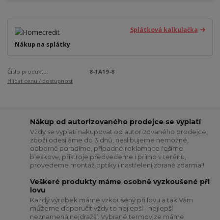
Splátková kalkulačka
Nákup na splátky
Číslo produktu:
8-1A19-8
Hlídat cenu / dostupnost
Nákup od autorizovaného prodejce se vyplatí
Vždy se vyplatí nakupovat od autorizovaného prodejce,
zboží odesíláme do 3 dnů, neslibujeme nemožné,
odborně poradíme, případné reklamace řešíme
bleskově, přístroje předvedeme i přímo v terénu,
provedeme montáž optiky i nastřelení zbraně zdarma!!
Veškeré produkty máme osobně vyzkoušené při
lovu
Každý výrobek máme vzkoušený při lovu a tak Vám
můžeme doporučit vždy to nejlepší - nejlepší
neznamená nejdražší. Vybrané termovize máme