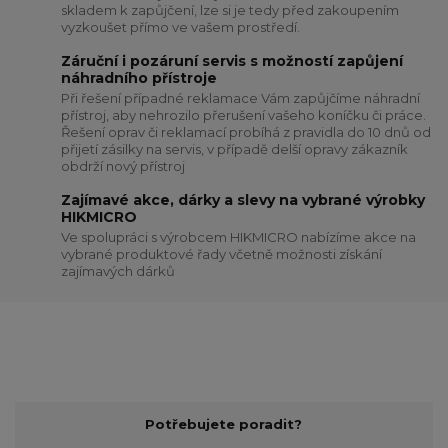
skladem k zapůjčení, lze si je tedy před zakoupením
vyzkoušet přímo ve vašem prostředí.
Záruční i pozáruní servis s možností zapůjení
náhradního přístroje
Při řešení případné reklamace Vám zapůjčíme náhradní
přístroj, aby nehrozilo přerušení vašeho koníčku či práce.
Řešení oprav či reklamací probíhá z pravidla do 10 dnů od
přijetí zásilky na servis, v případě delší opravy zákazník
obdrží nový přístroj
Zajímavé akce, dárky a slevy na vybrané výrobky
HIKMICRO
Ve spolupráci s výrobcem HIKMICRO nabízíme akce na
vybrané produktové řady včetně možnosti získání
zajímavých dárků
Potřebujete poradit?