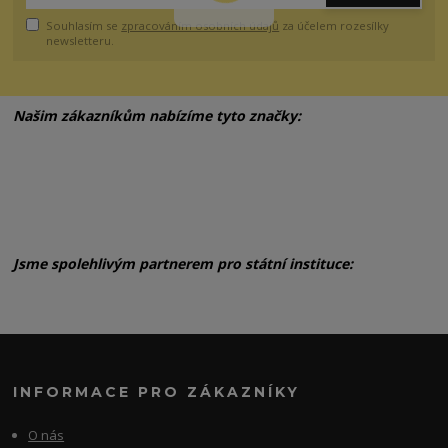
Souhlasím se
zpracováním osobních údajů
za účelem rozesílky
newsletteru.
Našim zákazníkům nabízíme tyto značky:
Jsme spolehlivým partnerem pro státní instituce:
INFORMACE PRO ZÁKAZNÍKY
O nás