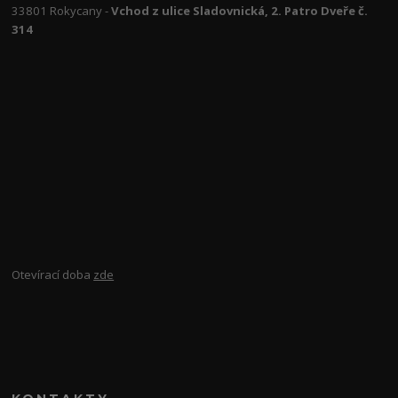
33801 Rokycany -
Vchod z ulice Sladovnická, 2. Patro Dveře č.
314
Otevírací doba
zde