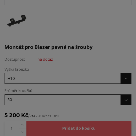
Montáž pro Blaser pevná na šrouby
Dostupnost
na dotaz
Výška kroužků
Průměr kroužků
5 200 Kč
/
ks
4 298 Kč
bez DPH
Přidat do košíku