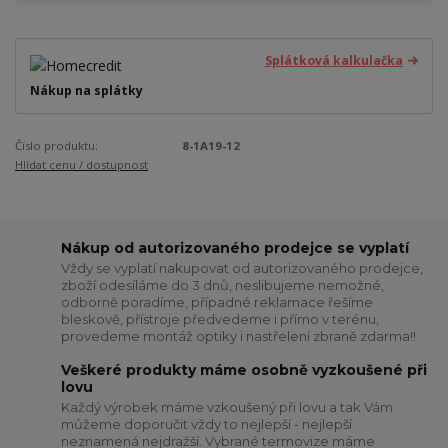
Splátková kalkulačka
Nákup na splátky
Číslo produktu:
8-1A19-12
Hlídat cenu / dostupnost
Nákup od autorizovaného prodejce se vyplatí
Vždy se vyplatí nakupovat od autorizovaného prodejce,
zboží odesíláme do 3 dnů, neslibujeme nemožné,
odborně poradíme, případné reklamace řešíme
bleskově, přístroje předvedeme i přímo v terénu,
provedeme montáž optiky i nastřelení zbraně zdarma!!
Veškeré produkty máme osobně vyzkoušené při
lovu
Každý výrobek máme vzkoušený při lovu a tak Vám
můžeme doporučit vždy to nejlepší - nejlepší
neznamená nejdražší. Vybrané termovize máme