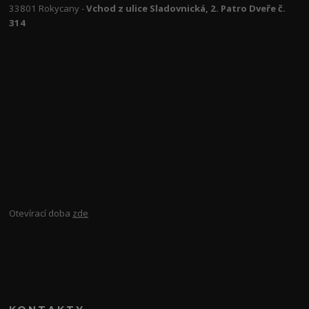
33801 Rokycany -
Vchod z ulice Sladovnická, 2. Patro Dveře č.
314
Otevírací doba
zde