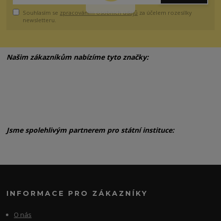
Souhlasím se
zpracováním osobních údajů
za účelem rozesílky
newsletteru.
Našim zákazníkům nabízíme tyto značky:
Jsme spolehlivým partnerem pro státní instituce:
INFORMACE PRO ZÁKAZNÍKY
O nás