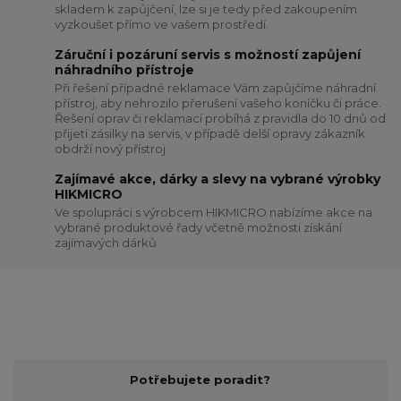
skladem k zapůjčení, lze si je tedy před zakoupením
vyzkoušet přímo ve vašem prostředí.
Záruční i pozáruní servis s možností zapůjení
náhradního přístroje
Při řešení případné reklamace Vám zapůjčíme náhradní
přístroj, aby nehrozilo přerušení vašeho koníčku či práce.
Řešení oprav či reklamací probíhá z pravidla do 10 dnů od
přijetí zásilky na servis, v případě delší opravy zákazník
obdrží nový přístroj
Zajímavé akce, dárky a slevy na vybrané výrobky
HIKMICRO
Ve spolupráci s výrobcem HIKMICRO nabízíme akce na
vybrané produktové řady včetně možnosti získání
zajímavých dárků
Potřebujete poradit?