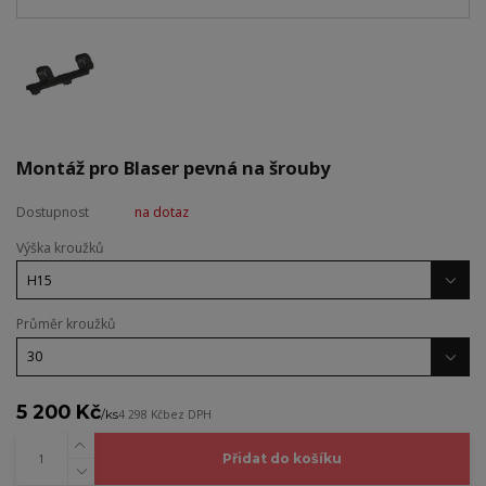
Montáž pro Blaser pevná na šrouby
Dostupnost
na dotaz
Výška kroužků
Průměr kroužků
5 200 Kč
/
ks
4 298 Kč
bez DPH
Přidat do košíku