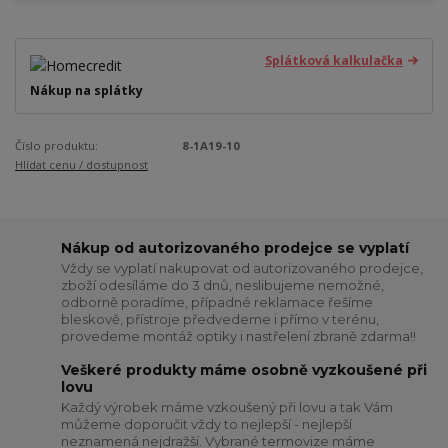
Splátková kalkulačka
Nákup na splátky
Číslo produktu:
8-1A19-10
Hlídat cenu / dostupnost
Nákup od autorizovaného prodejce se vyplatí
Vždy se vyplatí nakupovat od autorizovaného prodejce,
zboží odesíláme do 3 dnů, neslibujeme nemožné,
odborně poradíme, případné reklamace řešíme
bleskově, přístroje předvedeme i přímo v terénu,
provedeme montáž optiky i nastřelení zbraně zdarma!!
Veškeré produkty máme osobně vyzkoušené při
lovu
Každý výrobek máme vzkoušený při lovu a tak Vám
můžeme doporučit vždy to nejlepší - nejlepší
neznamená nejdražší. Vybrané termovize máme