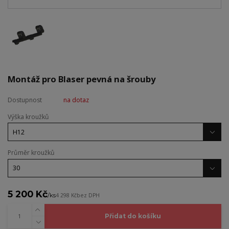
Montáž pro Blaser pevná na šrouby
Dostupnost
na dotaz
Výška kroužků
Průměr kroužků
5 200 Kč
/
ks
4 298 Kč
bez DPH
Přidat do košíku