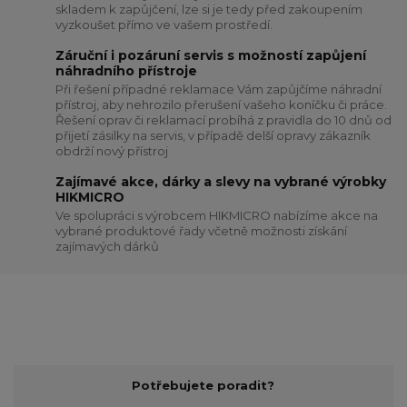
skladem k zapůjčení, lze si je tedy před zakoupením
vyzkoušet přímo ve vašem prostředí.
Záruční i pozáruní servis s možností zapůjení
náhradního přístroje
Při řešení případné reklamace Vám zapůjčíme náhradní
přístroj, aby nehrozilo přerušení vašeho koníčku či práce.
Řešení oprav či reklamací probíhá z pravidla do 10 dnů od
přijetí zásilky na servis, v případě delší opravy zákazník
obdrží nový přístroj
Zajímavé akce, dárky a slevy na vybrané výrobky
HIKMICRO
Ve spolupráci s výrobcem HIKMICRO nabízíme akce na
vybrané produktové řady včetně možnosti získání
zajímavých dárků
Potřebujete poradit?