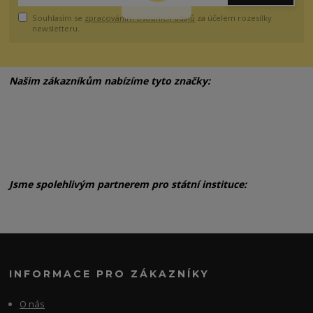
Souhlasím se
zpracováním osobních údajů
za účelem rozesílky
newsletteru.
Našim zákazníkům nabízíme tyto značky:
Jsme spolehlivým partnerem pro státní instituce:
INFORMACE PRO ZÁKAZNÍKY
O nás