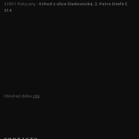
33801 Rokycany -
Vchod z ulice Sladovnická, 2. Patro Dveře č.
314
Otevírací doba
zde