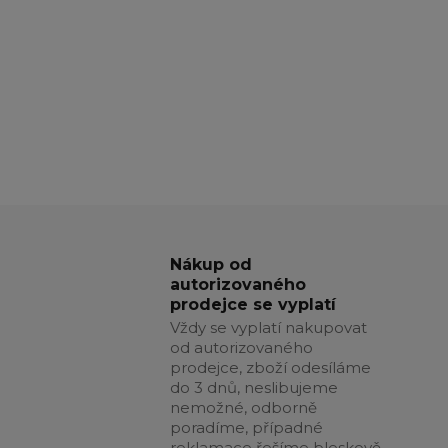
Nákup od
autorizovaného
prodejce se vyplatí
Vždy se vyplatí nakupovat
od autorizovaného
prodejce, zboží odesíláme
do 3 dnů, neslibujeme
nemožné, odborně
poradíme, případné
reklamace řešíme bleskově,