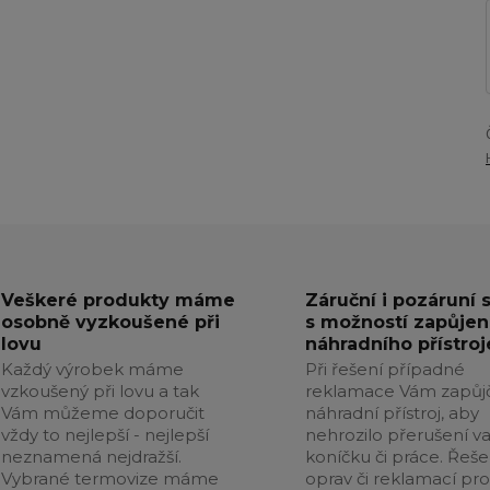
Veškeré produkty máme
Záruční i pozáruní 
osobně vyzkoušené při
s možností zapůjen
lovu
náhradního přístroj
Každý výrobek máme
Při řešení případné
vzkoušený při lovu a tak
reklamace Vám zapůj
Vám můžeme doporučit
náhradní přístroj, aby
vždy to nejlepší - nejlepší
nehrozilo přerušení v
neznamená nejdražší.
koníčku či práce. Řeše
Vybrané termovize máme
oprav či reklamací pr