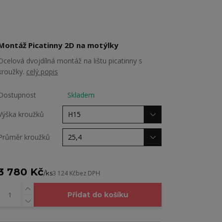
Montáž Picatinny 2D na motýlky
Ocelová dvojdílná montáž na lištu picatinny s
kroužky.
celý popis
Dostupnost
Skladem
Výška kroužků
Průměr kroužků
3 780 Kč
/
ks
3 124 Kč
bez DPH
Přidat do košíku