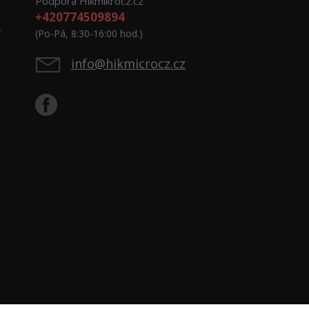
Podpora Hikmikrocz.cz
+420774509894
e
(Po-Pá, 8:30-16:00 hod.)
info@hikmicrocz.cz