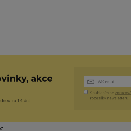
vinky, akce
Souhlasím se
zpracová
rozesílky newsletteru.
ednou za 14 dní.
y: