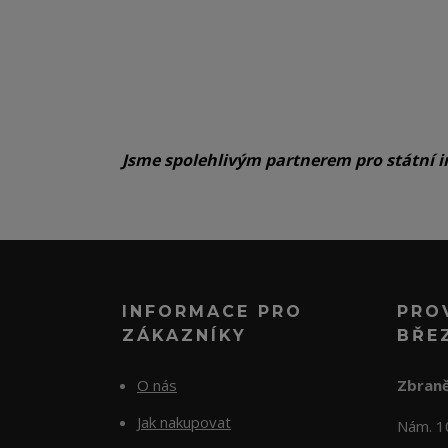
Jsme spolehlivým partnerem pro státní i
INFORMACE PRO
PRO
ZÁKAZNÍKY
BŘE
O nás
Zbraně
Jak nakupovat
Nám. 