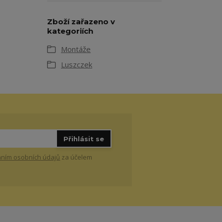
Zboží zařazeno v
kategoriích
Montáže
Luszczek
Přihlásit se
ním osobních údajů
za účelem