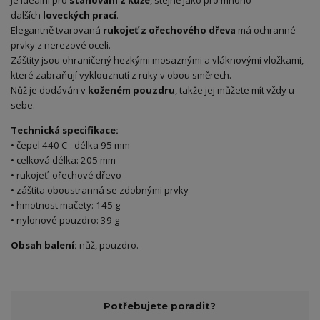
Je ideální pro
stahování z kůže
, stejně jako pro mnoho
dalších
loveckých prací
.
Elegantně tvarovaná
rukojeť z ořechového dřeva
má ochranné
prvky z nerezové oceli.
Záštity jsou ohraničený hezkými mosaznými a vláknovými vložkami,
které zabraňují vyklouznutí z ruky v obou směrech.
Nůž je dodáván v
koženém pouzdru
, takže jej můžete mít vždy u
sebe.
Technická specifikace:
• čepel 440 C - délka 95 mm
• celková délka: 205 mm
• rukojeť: ořechové dřevo
• záštita oboustranná se zdobnými prvky
• hmotnost mačety: 145 g
• nylonové pouzdro: 39 g
Obsah balení:
nůž, pouzdro.
Potřebujete poradit?