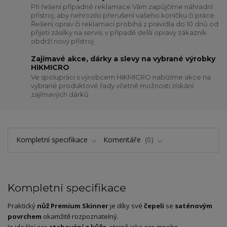
Při řešení případné reklamace Vám zapůjčíme náhradní
přístroj, aby nehrozilo přerušení vašeho koníčku či práce.
Řešení oprav či reklamací probíhá z pravidla do 10 dnů od
přijetí zásilky na servis, v případě delší opravy zákazník
obdrží nový přístroj
Zajímavé akce, dárky a slevy na vybrané výrobky
HIKMICRO
Ve spolupráci s výrobcem HIKMICRO nabízíme akce na
vybrané produktové řady včetně možnosti získání
zajímavých dárků
Kompletní specifikace
Komentáře
0
Kompletní specifikace
Praktický
nůž Premium Skinner
je díky své
čepeli
se
saténovým
povrchem
okamžitě rozpoznatelný.