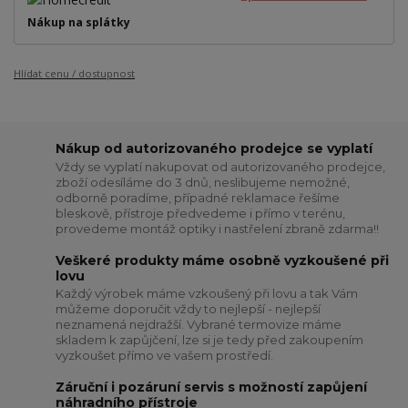
Nákup na splátky
Hlídat cenu / dostupnost
Nákup od autorizovaného prodejce se vyplatí
Vždy se vyplatí nakupovat od autorizovaného prodejce,
zboží odesíláme do 3 dnů, neslibujeme nemožné,
odborně poradíme, případné reklamace řešíme
bleskově, přístroje předvedeme i přímo v terénu,
provedeme montáž optiky i nastřelení zbraně zdarma!!
Veškeré produkty máme osobně vyzkoušené při
lovu
Každý výrobek máme vzkoušený při lovu a tak Vám
můžeme doporučit vždy to nejlepší - nejlepší
neznamená nejdražší. Vybrané termovize máme
skladem k zapůjčení, lze si je tedy před zakoupením
vyzkoušet přímo ve vašem prostředí.
Záruční i pozáruní servis s možností zapůjení
náhradního přístroje