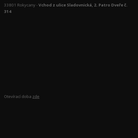
33801 Rokycany -
Vchod z ulice Sladovnická, 2. Patro Dveře č.
314
Otevírací doba
zde