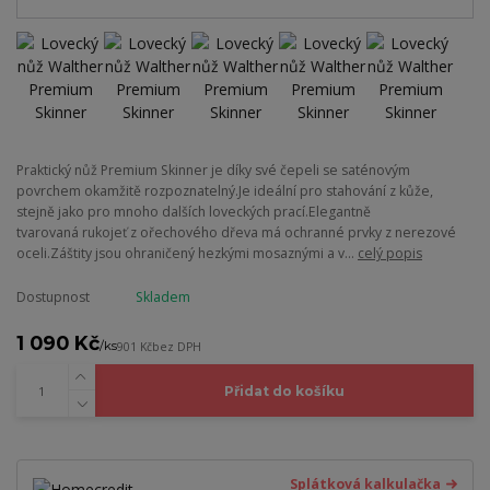
Praktický nůž Premium Skinner je díky své čepeli se saténovým
povrchem okamžitě rozpoznatelný.Je ideální pro stahování z kůže,
stejně jako pro mnoho dalších loveckých prací.Elegantně
tvarovaná rukojeť z ořechového dřeva má ochranné prvky z nerezové
oceli.Záštity jsou ohraničený hezkými mosaznými a v...
celý popis
Dostupnost
Skladem
1 090 Kč
/
ks
901 Kč
bez DPH
Přidat do košíku
Splátková kalkulačka