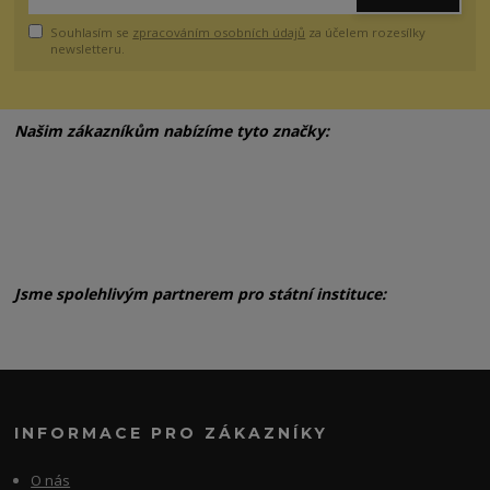
Souhlasím se
zpracováním osobních údajů
za účelem rozesílky
newsletteru.
Našim zákazníkům nabízíme tyto značky:
Jsme spolehlivým partnerem pro státní instituce:
INFORMACE PRO ZÁKAZNÍKY
O nás