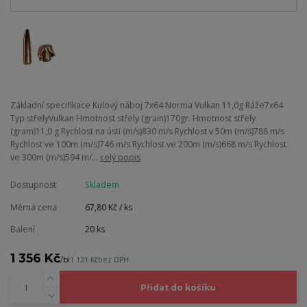
Základní specifikace Kulový náboj 7x64 Norma Vulkan 11,0g Ráže7x64
Typ střelyVulkan Hmotnost střely (grain)170gr. Hmotnost střely
(gram)11,0 g Rychlost na ústi (m/s)830 m/s Rychlost v 50m (m/s)788 m/s
Rychlost ve 100m (m/s)746 m/s Rychlost ve 200m (m/s)668 m/s Rychlost
ve 300m (m/s)594 m/...
celý popis
Dostupnost
Skladem
Měrná cena
67,80 Kč / ks
Balení
20 ks
1 356 Kč
/
bl
1 121 Kč
bez DPH
Přidat do košíku