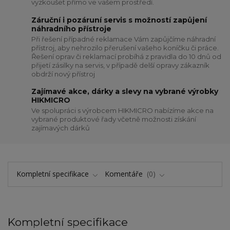
vyzkoušet přímo ve vašem prostředí.
Záruční i pozáruní servis s možností zapůjení
náhradního přístroje
Při řešení případné reklamace Vám zapůjčíme náhradní
přístroj, aby nehrozilo přerušení vašeho koníčku či práce.
Řešení oprav či reklamací probíhá z pravidla do 10 dnů od
přijetí zásilky na servis, v případě delší opravy zákazník
obdrží nový přístroj
Zajímavé akce, dárky a slevy na vybrané výrobky
HIKMICRO
Ve spolupráci s výrobcem HIKMICRO nabízíme akce na
vybrané produktové řady včetně možnosti získání
zajímavých dárků
Kompletní specifikace
Komentáře
0
Kompletní specifikace