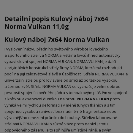
Detailní popis Kulový náboj 7x64
Norma Vulkan 11,0g
Kulový náboj 7x64 Norma Vulkan
i vyslovení názvu předního světového výrobce loveckého
a sportovního střeliva NORMA si většina lovců ihned automaticky
vybaví slovní spojení NORMA-VULKAN. NORMA VULKAN je další
z originálních konstrukcí střely firmy NORMA, která má rozhodující
podíl na její celosvětové slávě a úspěšnosti. Střela NORMA VULKAN je
univerzální střelou pro lov zvěře od srnčí až po těžkou vysokou
a černou zvěř. Střela NORMA VULKAN se vyznačuje velmi dobrou
pevností spojení olověného jádra s tombakovým pláštěm ve spojení
s krátkou expanzivní dutinkou na hrotu.
NORMA VULKAN
proto
vyniká velmi rychlou deformací i v méně tuhých tkáních a s tím
spojenou vysokou ranivostí bez nadměrné fragmentace nebo
výraznějšího omezení průniku do hloubky. Střelivo laborované
střelami NORMA VULKAN o různé váze proto nabízí jistotu
odpovědného zásahu, a to i při hůře umístěné ráně, a svým