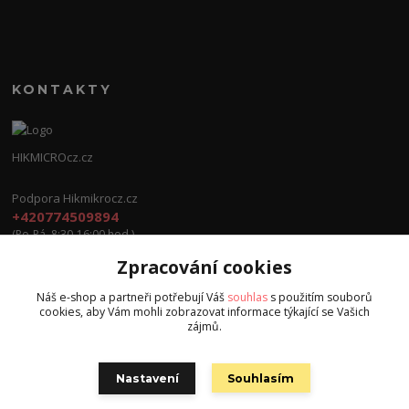
KONTAKTY
HIKMICROcz.cz
Podpora Hikmikrocz.cz
+420774509894
(Po-Pá, 8:30-16:00 hod.)
Zpracování cookies
info@hikmicrocz.cz
Náš e-shop a partneři potřebují Váš
souhlas
s použitím souborů
cookies, aby Vám mohli zobrazovat informace týkající se Vašich
zájmů.
Nastavení
Souhlasím
Všechna práva vyhrazena S.G.E.C s.r.o. 2024