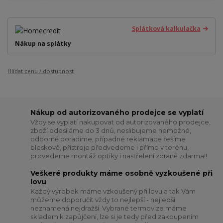
Splátková kalkulačka
Nákup na splátky
Hlídat cenu / dostupnost
Nákup od autorizovaného prodejce se vyplatí
Vždy se vyplatí nakupovat od autorizovaného prodejce,
zboží odesíláme do 3 dnů, neslibujeme nemožné,
odborně poradíme, případné reklamace řešíme
bleskově, přístroje předvedeme i přímo v terénu,
provedeme montáž optiky i nastřelení zbraně zdarma!!
Veškeré produkty máme osobně vyzkoušené při
lovu
Každý výrobek máme vzkoušený při lovu a tak Vám
můžeme doporučit vždy to nejlepší - nejlepší
neznamená nejdražší. Vybrané termovize máme
skladem k zapůjčení, lze si je tedy před zakoupením