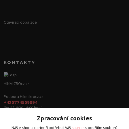
Otevírací doba
zde
KONTAKTY
HIKMICROcz.cz
Podpora Hikmikrocz.cz
+420774509894
(Po-Pá, 8:30-16:00 hod.)
Zpracování cookies
info@hikmicrocz.cz
Náš e-shop a partneři potřebují Váš
souhlas
s použitím souborů