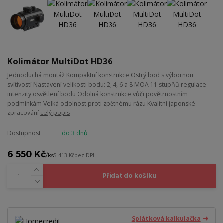
Kolimátor MultiDot HD36
Jednoduchá montáž Kompaktní konstrukce Ostrý bod s výbornou
svítivostí Nastavení velikosti bodu: 2, 4, 6 a 8 MOA 11 stupňů regulace
intenzity osvětlení bodu Odolná konstrukce vůči povětrnostním
podmínkám Velká odolnost proti zpětnému rázu Kvalitní japonské
zpracování
celý popis
Dostupnost
do 3 dnů
6 550 Kč
/
ks
5 413 Kč
bez DPH
Přidat do košíku
Splátková kalkulačka