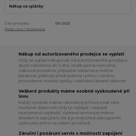
Nákup na splátky
Číslo produktu:
DO-2323
Hlídat cenu / dostupnost
Nákup od autorizovaného prodejce se vyplatí
Vždy se vyplatí nakupovat od autorizovaného prodejce,
zboží odesíláme do 3 dnů, neslibujeme nemožné,
odborně poradíme, případné reklamace řešíme
bleskově, přístroje předvedeme i přímo v terénu,
provedeme montáž optiky i nastřelení zbraně zdarma!!
Veškeré produkty máme osobně vyzkoušené při
lovu
Každý výrobek máme vzkoušený při lovu a tak Vám
můžeme doporučit vždy to nejlepší - nejlepší
neznamená nejdražší. Vybrané termovize máme
skladem k zapůjčení, lze si je tedy před zakoupením
vyzkoušet přímo ve vašem prostředí.
Záruční i pozáruní servis s možností zapůjení