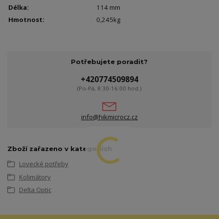
Délka:
114 mm
Hmotnost:
0,245kg
Potřebujete poradit?
+420774509894
(Po-Pá, 8:30-16:00 hod.)
info@hikmicrocz.cz
Zboží zařazeno v kategoriích
Lovecké potřeby
Kolimátory
Delta Optic