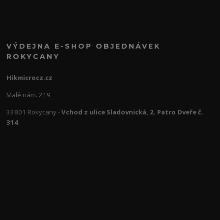
VÝDEJNA E-SHOP OBJEDNÁVEK
ROKYCANY
Hikmicrocz.cz
Malé nám. 219
33801 Rokycany -
Vchod z ulice Sladovnická, 2. Patro Dveře č.
314