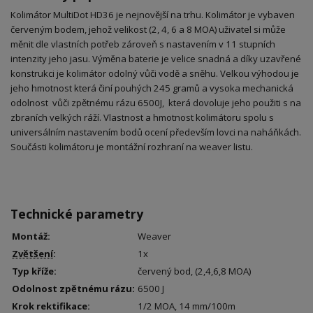
Kolimátor MultiDot HD36 je nejnovější na trhu. Kolimátor je vybaven
červeným bodem, jehož velikost (2, 4, 6 a 8 MOA) uživatel si může
měnit dle vlastních potřeb zároveň s nastavením v 11 stupních
intenzity jeho jasu. Výměna baterie je velice snadná a díky uzavřené
konstrukci je kolimátor odolný vůči vodě a sněhu. Velkou výhodou je
jeho hmotnost která činí pouhých 245 gramů a vysoka mechanická
odolnost vůči zpětnému rázu 6500J, která dovoluje jeho použiti s na
zbraních velkých ráží. Vlastnost a hmotnost kolimátoru spolu s
universálním nastavením bodů ocení především lovci na naháňkách.
Součásti kolimátoru je montážní rozhraní na weaver listu.
Technické parametry
Montáž:
Weaver
Zvětšení
:
1x
Typ kříže:
červený bod, (2,4,6,8 MOA)
Odolnost zpětnému rázu:
6500 J
Krok rektifikace:
1/2 MOA, 14 mm/100m