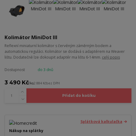
Kolimátor MiniDot III
Reflexní miniaturní kolimátor s červéným záměrným bodem a
automatickou reguláci. Kolimátor se dodává s adaptérem na Weaver
lištu. Dodatečně lze dokoupit adaptér ma lištu 6-14mm.
celý popis
Dostupnost
do 3 dnů
3 490 Kč
/
ks
2 884 Kč
bez DPH
Přidat do košíku
Splátková kalkulačka
Nákup na splátky