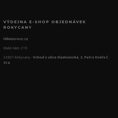
VÝDEJNA E-SHOP OBJEDNÁVEK
ROKYCANY
Hikmicrocz.cz
Malé nám. 219
33801 Rokycany -
Vchod z ulice Sladovnická, 2. Patro Dveře č.
314