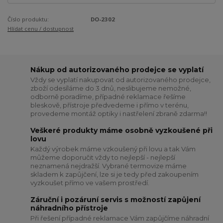
Číslo produktu:
DO-2302
Hlídat cenu / dostupnost
Nákup od autorizovaného prodejce se vyplatí
Vždy se vyplatí nakupovat od autorizovaného prodejce,
zboží odesíláme do 3 dnů, neslibujeme nemožné,
odborně poradíme, případné reklamace řešíme
bleskově, přístroje předvedeme i přímo v terénu,
provedeme montáž optiky i nastřelení zbraně zdarma!!
Veškeré produkty máme osobně vyzkoušené při
lovu
Každý výrobek máme vzkoušený při lovu a tak Vám
můžeme doporučit vždy to nejlepší - nejlepší
neznamená nejdražší. Vybrané termovize máme
skladem k zapůjčení, lze si je tedy před zakoupením
vyzkoušet přímo ve vašem prostředí.
Záruční i pozáruní servis s možností zapůjení
náhradního přístroje
Při řešení případné reklamace Vám zapůjčíme náhradní