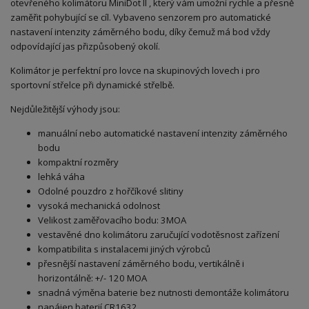
otevřeného kolimátoru MiniDot II , který vám umožní rychle a přesně
zaměřit pohybující se cíl. Vybaveno senzorem pro automatické
nastavení intenzity záměrného bodu, díky čemuž má bod vždy
odpovídající jas přizpůsobený okolí.
Kolimátor je perfektní pro lovce na skupinových lovech i pro
sportovní střelce při dynamické střelbě.
Nejdůležitější výhody jsou:
manuální nebo automatické nastavení intenzity záměrného
bodu
kompaktní rozměry
lehká váha
Odolné pouzdro z hořčíkové slitiny
vysoká mechanická odolnost
Velikost zaměřovacího bodu: 3MOA
vestavěné dno kolimátoru zaručující vodotěsnost zařízení
kompatibilita s instalacemi jiných výrobců
přesnější nastavení záměrného bodu, vertikálně i
horizontálně: +/- 120 MOA
snadná výměna baterie bez nutnosti demontáže kolimátoru
napájen baterií CR1632