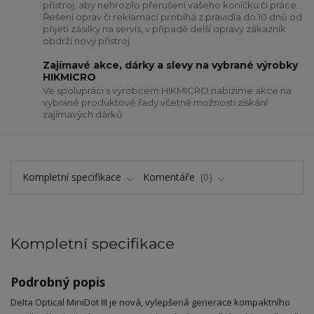
přístroj, aby nehrozilo přerušení vašeho koníčku či práce.
Řešení oprav či reklamací probíhá z pravidla do 10 dnů od
přijetí zásilky na servis, v případě delší opravy zákazník
obdrží nový přístroj
Zajímavé akce, dárky a slevy na vybrané výrobky
HIKMICRO
Ve spolupráci s výrobcem HIKMICRO nabízíme akce na
vybrané produktové řady včetně možnosti získání
zajímavých dárků
Kompletní specifikace
Komentáře
0
Kompletní specifikace
Podrobný popis
Delta Optical MiniDot III je nová, vylepšená generace kompaktního