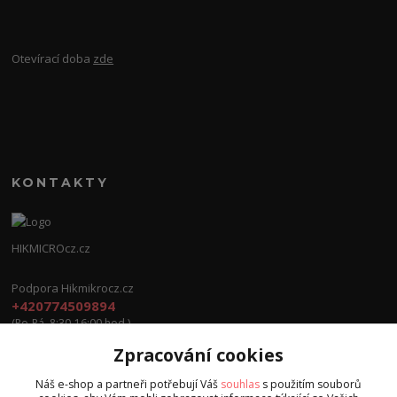
Otevírací doba
zde
KONTAKTY
HIKMICROcz.cz
Podpora Hikmikrocz.cz
+420774509894
(Po-Pá, 8:30-16:00 hod.)
Zpracování cookies
info@hikmicrocz.cz
Náš e-shop a partneři potřebují Váš
souhlas
s použitím souborů