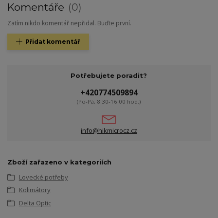
Komentáře
0
Zatím nikdo komentář nepřidal. Buďte první.
Přidat komentář
Potřebujete poradit?
+420774509894
(Po-Pá, 8:30-16:00 hod.)
info@hikmicrocz.cz
Zboží zařazeno v kategoriích
Lovecké potřeby
Kolimátory
Delta Optic