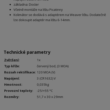
základna: Docter
Včetně montáže na lištu Picatinny
Kolimátor se dodává s adaptérem na Weaver lištu. Dodatečně
lze dokoupit adaptér ma lištu 6-14mm.
Technické parametry
Zvětšení
:
1x
Typ kříže:
červený bod, (3 MOA)
Rozsah rektifikace:
120 MOA (V)
Napájení:
3 (CR1632) V
Hmotnost:
0,035kg
Provozní teploty:
-25/+55 °C
Rozměry:
51,7 x 30 x 29mm