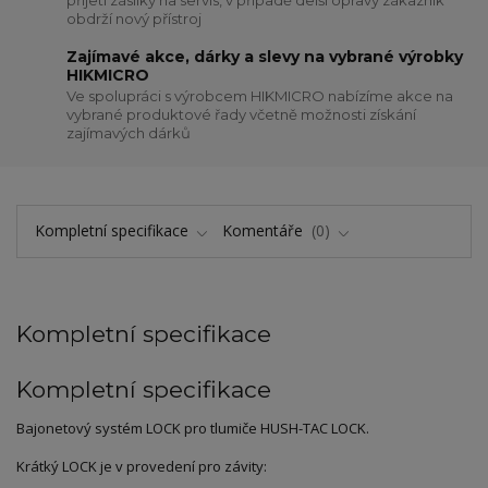
přijetí zásilky na servis, v případě delší opravy zákazník
obdrží nový přístroj
Zajímavé akce, dárky a slevy na vybrané výrobky
HIKMICRO
Ve spolupráci s výrobcem HIKMICRO nabízíme akce na
vybrané produktové řady včetně možnosti získání
zajímavých dárků
Kompletní specifikace
Komentáře
0
Kompletní specifikace
Kompletní specifikace
Bajonetový systém LOCK pro tlumiče HUSH-TAC LOCK.
Krátký LOCK je v provedení pro závity: