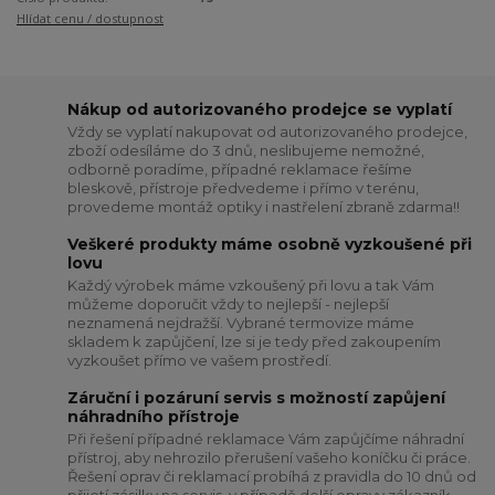
Hlídat cenu / dostupnost
Nákup od autorizovaného prodejce se vyplatí
Vždy se vyplatí nakupovat od autorizovaného prodejce,
zboží odesíláme do 3 dnů, neslibujeme nemožné,
odborně poradíme, případné reklamace řešíme
bleskově, přístroje předvedeme i přímo v terénu,
provedeme montáž optiky i nastřelení zbraně zdarma!!
Veškeré produkty máme osobně vyzkoušené při
lovu
Každý výrobek máme vzkoušený při lovu a tak Vám
můžeme doporučit vždy to nejlepší - nejlepší
neznamená nejdražší. Vybrané termovize máme
skladem k zapůjčení, lze si je tedy před zakoupením
vyzkoušet přímo ve vašem prostředí.
Záruční i pozáruní servis s možností zapůjení
náhradního přístroje
Při řešení případné reklamace Vám zapůjčíme náhradní
přístroj, aby nehrozilo přerušení vašeho koníčku či práce.
Řešení oprav či reklamací probíhá z pravidla do 10 dnů od