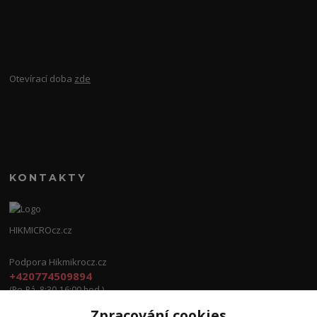
Otevírací doba
zde
KONTAKTY
HIKMICROcz.cz
Podpora Hikmikrocz.cz
+420774509894
(Po-Pá, 8:30-16:00 hod.)
Zpracování cookies
info@hikmicrocz.cz