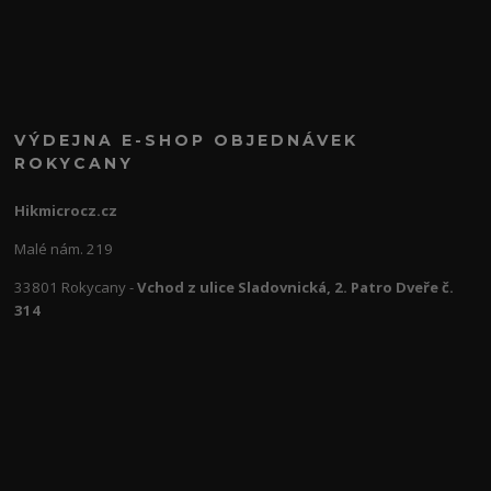
VÝDEJNA E-SHOP OBJEDNÁVEK
ROKYCANY
Hikmicrocz.cz
Malé nám. 219
33801 Rokycany -
Vchod z ulice Sladovnická, 2. Patro Dveře č.
314