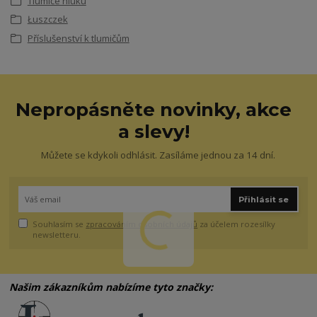
Tlumiče hluku
Łuszczek
Příslušenství k tlumičům
Nepropásněte novinky, akce
a slevy!
Můžete se kdykoli odhlásit. Zasíláme jednou za 14 dní.
Přihlásit se
Souhlasím se
zpracováním osobních údajů
za účelem rozesílky
newsletteru.
Našim zákazníkům nabízíme tyto značky: