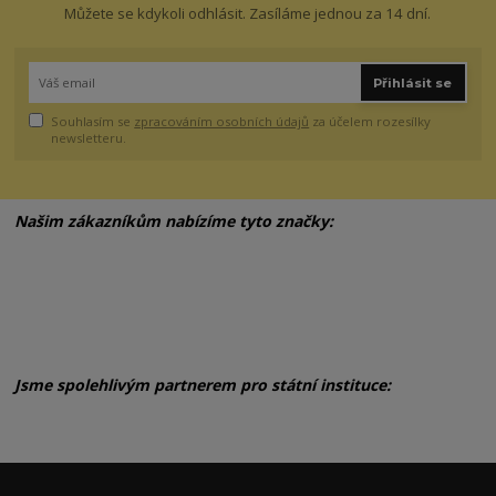
Můžete se kdykoli odhlásit. Zasíláme jednou za 14 dní.
Přihlásit se
Souhlasím se
zpracováním osobních údajů
za účelem rozesílky
newsletteru.
Našim zákazníkům nabízíme tyto značky:
Jsme spolehlivým partnerem pro státní instituce: