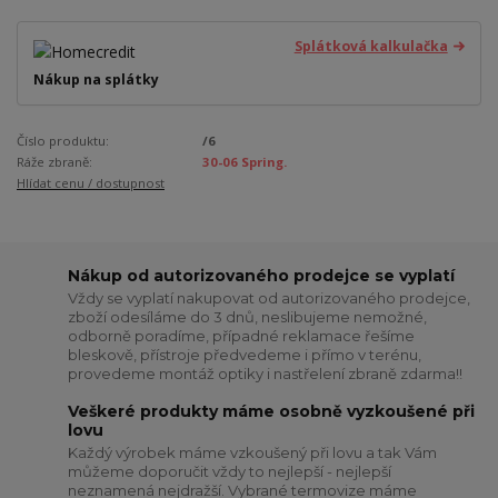
Splátková kalkulačka
Nákup na splátky
Číslo produktu:
/6
Ráže zbraně:
30-06 Spring.
Hlídat cenu / dostupnost
Nákup od autorizovaného prodejce se vyplatí
Vždy se vyplatí nakupovat od autorizovaného prodejce,
zboží odesíláme do 3 dnů, neslibujeme nemožné,
odborně poradíme, případné reklamace řešíme
bleskově, přístroje předvedeme i přímo v terénu,
provedeme montáž optiky i nastřelení zbraně zdarma!!
Veškeré produkty máme osobně vyzkoušené při
lovu
Každý výrobek máme vzkoušený při lovu a tak Vám
můžeme doporučit vždy to nejlepší - nejlepší
neznamená nejdražší. Vybrané termovize máme