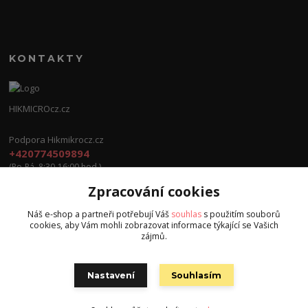
KONTAKTY
HIKMICROcz.cz
Podpora Hikmikrocz.cz
+420774509894
(Po-Pá, 8:30-16:00 hod.)
Zpracování cookies
info@hikmicrocz.cz
Náš e-shop a partneři potřebují Váš
souhlas
s použitím souborů
cookies, aby Vám mohli zobrazovat informace týkající se Vašich
zájmů.
Nastavení
Souhlasím
Všechna práva vyhrazena S.G.E.C s.r.o. 2024