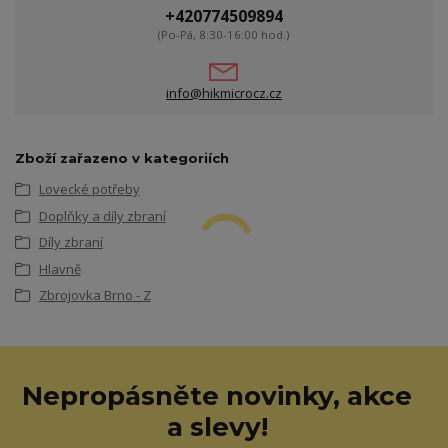
+420774509894
(Po-Pá, 8:30-16:00 hod.)
info@hikmicrocz.cz
Zboží zařazeno v kategoriích
Lovecké potřeby
Doplňky a díly zbraní
Díly zbraní
Hlavně
Zbrojovka Brno - Z
Nepropásněte novinky, akce
a slevy!