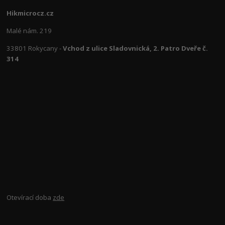
Hikmicrocz.cz
Malé nám. 219
33801 Rokycany -
Vchod z ulice Sladovnická, 2. Patro Dveře č.
314
Otevírací doba
zde