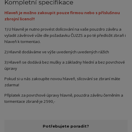
Kompletní specifikace
Hlaveň je možno zakoupit pouze firmou nebo s příslušnou
zbrojní licencí!!
1) U hlavně je nutno provést dolícování na vaše pouzdro závěru a
vyladit závěrové vůle dle požadavku ČUZZS a po té předložit zbraň i
hlaveň k tormentaci.
2) Hlavně dodáváme ve výše uvedených uvedených rážích
3) Hlaveň se dodává bez mušky a základny hlední a bez povrchové
úpravy
Pokud si u nás zakoupíte novou hlaveň, slícování se zbraní máte
zdarma!
Příplatek za povrchové úpravy hlavně, pouzdra závěru černěním a
tormentace zbraně je 2590,-
Potřebujete poradit?