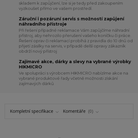
skladem k zapůjčení, lze si je tedy před zakoupením
vyzkoušet přímo ve vašem prostředí.
Záruční i pozáruní servis s možností zapůjení
náhradního přístroje
Při řešení případné reklamace Vám zapůjčíme náhradní
přístroj, aby nehrozilo přerušení vašeho koníčku či práce.
Řešení oprav či reklamací probíhá z pravidla do 10 dnů od
přijetí zásilky na servis, v případě delší opravy zákazník
obdrží nový přístroj
Zajímavé akce, dárky a slevy na vybrané výrobky
HIKMICRO
Ve spolupráci s výrobcem HIKMICRO nabízíme akce na
vybrané produktové řady včetně možnosti získání
zajímavých dárků
Kompletní specifikace
Komentáře
0