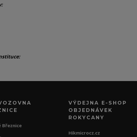
y:
nstituce:
VOZOVNA
VÝDEJNA E-SHOP
ZNICE
OBJEDNÁVEK
ROKYCANY
 Březnice
Hikmicrocz.cz