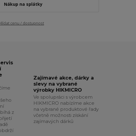
Nákup na splátky
Hlídat cenu / dostupnost
servis
í
e
Zajímavé akce, dárky a
slevy na vybrané
číme
výrobky HIKMICRO
Ve spolupráci s výrobcem
ašeho
HIKMICRO nabízíme akce
ní
na vybrané produktové řady
obíhá z
včetně možnosti získání
řijetí
zajímavých dárků
padě
obdrží