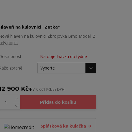
Hlaveň na kulovnici "Zetka"
Nová hlaveň na kulovnici Zbrojovka Brno Model. Z
celý popis
Dostupnost
Na objednávku do týdne
Ráže zbraně
12 900 Kč
/
ks
10 661 Kč
bez DPH
Přidat do košíku
Splátková kalkulačka