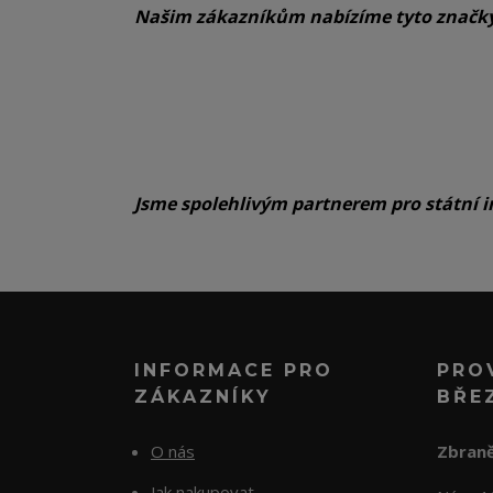
Našim zákazníkům nabízíme tyto značk
Jsme spolehlivým partnerem pro státní i
INFORMACE PRO
PRO
ZÁKAZNÍKY
BŘE
O nás
Zbraně
Jak nakupovat