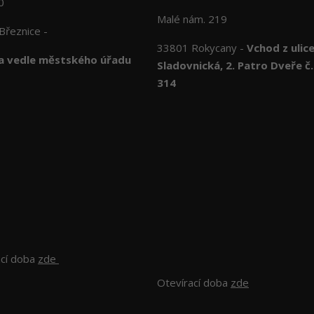
10
Malé nám. 219
Březnice -
33801 Rokycany -
Vchod z ulic
 vedle městského úřadu
Sladovnická, 2. Patro Dveře č.
314
ací doba
zde
Otevírací doba
zde