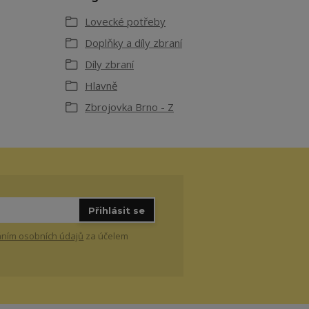
Lovecké potřeby
Doplňky a díly zbraní
Díly zbraní
Hlavně
Zbrojovka Brno - Z
Přihlásit se
ním osobních údajů
za účelem