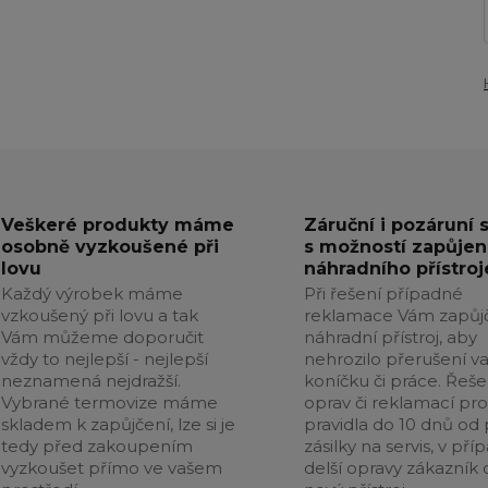
Veškeré produkty máme
Záruční i pozáruní 
osobně vyzkoušené při
s možností zapůjen
lovu
náhradního přístroj
Každý výrobek máme
Při řešení případné
vzkoušený při lovu a tak
reklamace Vám zapůj
Vám můžeme doporučit
náhradní přístroj, aby
vždy to nejlepší - nejlepší
nehrozilo přerušení v
neznamená nejdražší.
koníčku či práce. Řeše
Vybrané termovize máme
oprav či reklamací pr
skladem k zapůjčení, lze si je
pravidla do 10 dnů od p
tedy před zakoupením
zásilky na servis, v pří
vyzkoušet přímo ve vašem
delší opravy zákazník 