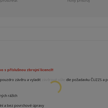
prostředí.
nový přístroj
s příslušnou zbrojní licencí!!
e pouzdro závěru a vyladit závěrové vůle dle požadavku ČUZZS a p
ých rážích
dní a bez povrchové úpravy