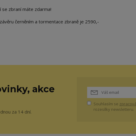
ní se zbraní máte zdarma!
 závěru černěním a tormentace zbraně je 2590,-
vinky, akce
Souhlasím se
zpracová
rozesílky newsletteru.
ednou za 14 dní.