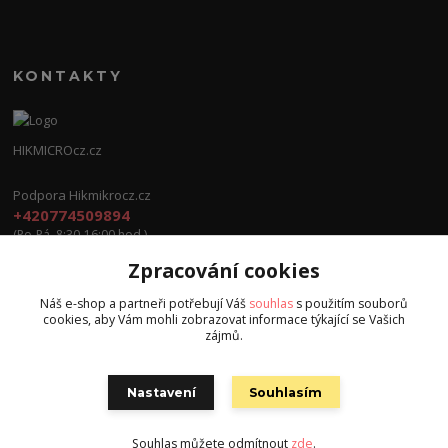
KONTAKTY
HIKMICROcz.cz
Podpora Hikmikrocz.cz
+420774509894
(Po-Pá, 8:30-16:00 hod.)
Zpracování cookies
info@hikmicrocz.cz
Náš e-shop a partneři potřebují Váš
souhlas
s použitím souborů
cookies, aby Vám mohli zobrazovat informace týkající se Vašich
zájmů.
Nastavení
Souhlasím
Všechna práva vyhrazena S.G.E.C s.r.o. 2024
Souhlas můžete odmítnout
zde
.