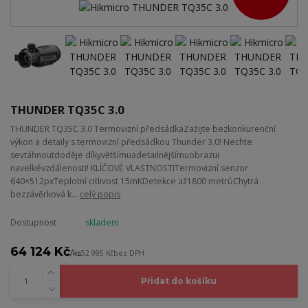
THUNDER TQ35C 3.0
THUNDER TQ35C 3.0 Termovizní předsádkaZažijte bezkonkurenční
výkon a detaily s termovizní předsádkou Thunder 3.0! Nechte
sevtáhnoutdoděje díkyvětšímuadetailnějšímuobrazui
navelkévzdálenosti! KLÍČOVÉ VLASTNOSTITermovizní senzor
640×512pxTeplotní citlivost 15mKDetekce až1800 metrůChytrá
bezzávěrková k...
celý popis
Dostupnost
skladem
64 124 Kč
/
ks
52 995 Kč
bez DPH
Přidat do košíku