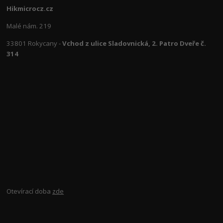
Hikmicrocz.cz
Malé nám. 219
33801 Rokycany -
Vchod z ulice Sladovnická, 2. Patro Dveře č.
314
Otevírací doba
zde