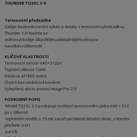
THUNDER TQ35C 3.0
Termovizní předsádka
Zažijte bezkonkurenční výkon a detaily s termovizní předsádkou
Thunder 3.0! Nechte se
vtáhnoutdoděje díkyvětšímuadetailnějšímuobrazui
navelkévzdálenosti!
KLÍČOVÉ VLASTNOSTI
Termovizní senzor 640×512px
Teplotní citlivost 15mK
Detekce až1800 metrů
Chytrá bezzávěrková korekce
Vylepšený obraz pomocí Image Pro 2.0
PODROBNÝ POPIS
Model TQ35C 3.0 poskytuje rozlišení termovizního jádra 640 × 512
px s citlivostí
teplotních rozdílů ≤ 15 mK zaručí perfektně detailní obraz, v kterém
přečtete srst i
paroží.