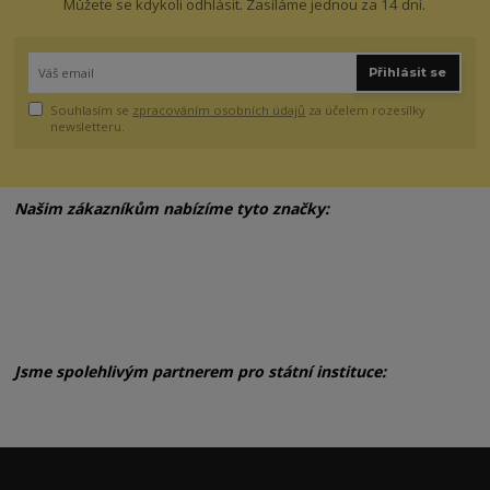
Můžete se kdykoli odhlásit. Zasíláme jednou za 14 dní.
Přihlásit se
Souhlasím se
zpracováním osobních údajů
za účelem rozesílky
newsletteru.
Našim zákazníkům nabízíme tyto značky:
Jsme spolehlivým partnerem pro státní instituce: