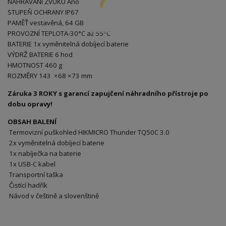
NAHRÁVÁNÍ ZVUKU Ano
STUPEŇ OCHRANY IP67
PAMĚŤ vestavěná, 64 GB
PROVOZNÍ TEPLOTA-30°C až 55°C
BATERIE 1x vyměnitelná dobíjecí baterie
VÝDRŽ BATERIE 6 hod
HMOTNOST 460 g
ROZMĚRY 143 ×68 ×73 mm
Záruka 3 ROKY s garancí zapujčení náhradního přístroje po
dobu opravy!
OBSAH BALENÍ
Termovizní puškohled HIKMICRO Thunder TQ50C 3.0
2x vyměnitelná dobíjecí baterie
1x nabíječka na baterie
1x USB-C kabel
Transportní taška
Čistící hadřík
Návod v češtině a slovenštině