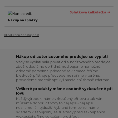
Splátková kalkulačka
Nákup na splátky
Hlídat cenu / dostupnost
Nákup od autorizovaného prodejce se vyplatí
Vždy se vyplatí nakupovat od autorizovaného prodejce,
zboží odesíláme do 3 dnů, neslibujeme nemožné,
odborně poradíme, případné reklamace řešíme
bleskově, přístroje předvedeme i přímo v terénu,
provedeme montáž optiky i nastřelení zbraně zdarma!!
Veškeré produkty máme osobně vyzkoušené při
lovu
Každý výrobek máme vzkoušený při lovu a tak Vám
můžeme doporučit vždy to nejlepší - nejlepší
neznamená nejdražší. Vybrané termovize máme
skladem k zapůjčení, lze si je tedy před zakoupením
vyzkoušet přímo ve vašem prostředí.