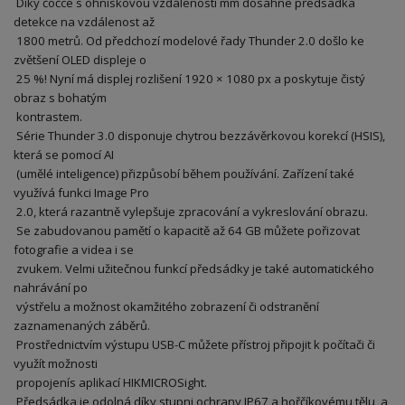
Díky čočce s ohniskovou vzdáleností mm dosáhne předsádka
detekce na vzdálenost až
1800 metrů. Od předchozí modelové řady Thunder 2.0 došlo ke
zvětšení OLED displeje o
25 %! Nyní má displej rozlišení 1920 × 1080 px a poskytuje čistý
obraz s bohatým
kontrastem.
Série Thunder 3.0 disponuje chytrou bezzávěrkovou korekcí (HSIS),
která se pomocí AI
(umělé inteligence) přizpůsobí během používání. Zařízení také
využívá funkci Image Pro
2.0, která razantně vylepšuje zpracování a vykreslování obrazu.
Se zabudovanou pamětí o kapacitě až 64 GB můžete pořizovat
fotografie a videa i se
zvukem. Velmi užitečnou funkcí předsádky je také automatického
nahrávání po
výstřelu a možnost okamžitého zobrazení či odstranění
zaznamenaných záběrů.
Prostřednictvím výstupu USB-C můžete přístroj připojit k počítači či
využít možnosti
propojenís aplikací HIKMICROSight.
Předsádka je odolná díky stupni ochrany IP67 a hořčíkovému tělu, a