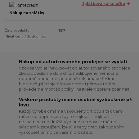
Splátková kalkulačka
Nákup na splátky
Číslo produktu:
4837
Hlídat cenu / dostupnost
Nákup od autorizovaného prodejce se vyplatí
Vždy se vyplatí nakupovat od autorizovaného prodejce,
zboží odesíláme do 3 dnů, neslibujeme nemožné,
odborně poradíme, případné reklamace řešíme
bleskově, přístroje předvedeme i přímo v terénu,
provedeme montáž optiky i nastřelení zbraně zdarma!!
Veškeré produkty máme osobně vyzkoušené při
lovu
Každý výrobek máme vzkoušený při lovu a tak Vám
můžeme doporučit vždy to nejlepší - nejlepší
neznamená nejdražší. Vybrané termovize máme
skladem k zapůjčení, lze si je tedy před zakoupením
vyzkoušet přímo ve vašem prostředí.