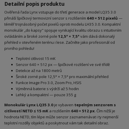
Detailní popis produktu
Ověřená řada Lynx vstupuje do třetí generace a model LQ35 3.0
přináší špičkový termovizní senzor s rozlišením
640 × 512 pixelů
—
téměř trojnásobný počet pixelů oproti modelu LH35 3.0. Kompaktní
monokulár „do kapsy" spojuje vynikající kvalitu obrazu s intuitivním
ovládáním a široké zorné pole
12,5° × 7,5°
vám dává dokonalý
přehled v otevřeném terénu i lese. Začněte jako profesionál od
prvního pohledu!
Teplotní citlivost 15 mK
Senzor 640 × 512 px — špičkové rozlišení ve své třídě
Detekce až na 1800 metrů
Široké zorné pole 12,5° × 7,5° pro maximální přehled
Funkce Image Pro 3.0, Zoom Pro, HSIS
Výměnná baterie s výdrží až 5 hodin
Lehký a kompaktní — pouze 355 g
Monokulár Lynx LQ35 3.0
je vybaven
tepelným senzorem s
citlivostí NETD ≤ 15 mK
a rozlišením
640 × 512 px
. Čím nižší je
hodnota NETD, tím lépe může senzor zaznamenávat i ty nejmenší
teplotní rozdíly objektů a poskytnout vám tak detailní obraz.