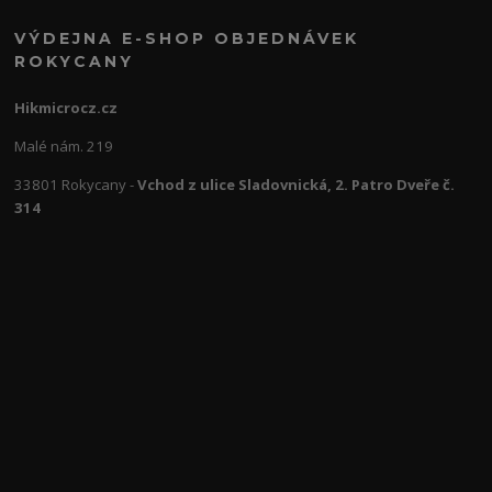
VÝDEJNA E-SHOP OBJEDNÁVEK
ROKYCANY
Hikmicrocz.cz
Malé nám. 219
33801 Rokycany -
Vchod z ulice Sladovnická, 2. Patro Dveře č.
314