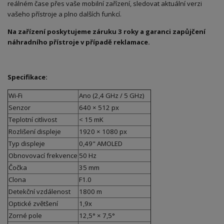
reálném čase přes vaše mobilní zařízení, sledovat aktuální verzi
vašeho přístroje a plno dalších funkcí.
Na zařízení poskytujeme záruku 3 roky a garanci zapůjčení
náhradního přístroje v případě reklamace.
Specifikace:
Wi-Fi
Ano (2,4 GHz / 5 GHz)
Senzor
640 × 512 px
Teplotní citlivost
< 15 mK
Rozlišení displeje
1920 × 1080 px
Typ displeje
0,49" AMOLED
Obnovovací frekvence
50 Hz
Čočka
35 mm
Clona
F1.0
Detekční vzdálenost
1800 m
Optické zvětšení
1,9x
Zorné pole
12,5° × 7,5°