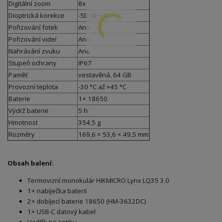
Digitální zoom
8x
Dioptrická korekce
-5D až +3D
Pořizování fotek
Ano
Pořizování videí
Ano
Nahrávání zvuku
Ano
Stupeň ochrany
IP67
Paměť
vestavěná, 64 GB
Provozní teplota
-30 °C až +45 °C
Baterie
1× 18650
Výdrž baterie
5 h
Hmotnost
354,5 g
Rozměry
169,6 × 53,6 × 49,5 mm
Obsah balení:
Termovizní monokulár HIKMICRO Lynx LQ35 3.0
1× nabíječka baterií
2× dobíjecí baterie 18650 (HM-3632DC)
1× USB-C datový kabel