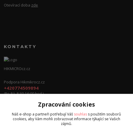
Otevírací doba
zde
KONTAKTY
HIKMICROcz.cz
Podpora Hikmikrocz.cz
+420774509894
(Po-Pá, 8:30-16:00 hod.)
Zpracování cookies
info@hikmicrocz.cz
Náš e-shop a partneři potřebují Váš
souhlas
s použitím souborů
cookies, aby Vám mohli zobrazovat informace týkající se Vašich
zájmů.