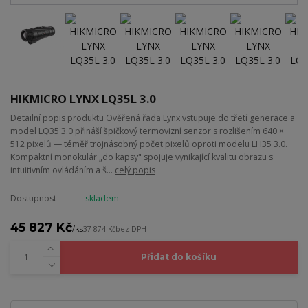
HIKMICRO LYNX LQ35L 3.0
Detailní popis produktu Ověřená řada Lynx vstupuje do třetí generace a
model LQ35 3.0 přináší špičkový termovizní senzor s rozlišením 640 ×
512 pixelů — téměř trojnásobný počet pixelů oproti modelu LH35 3.0.
Kompaktní monokulár „do kapsy" spojuje vynikající kvalitu obrazu s
intuitivním ovládáním a š...
celý popis
Dostupnost
skladem
45 827 Kč
/
ks
37 874 Kč
bez DPH
Přidat do košíku