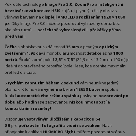
Pokročilé technologie
Image Pro 3.0, Zoom Pro a inteligentní
bezzávěrková korekce HSIS
zajišťují plynulý a čistý obraz s
věrnými barvami na
displeji AMOLED s rozlišením 1920 × 1080
px
. Díky Image Pro 3.0 můžete pozorovat vyhlazený obraz bez
okolních ruchů —
perfektně vykreslený cíl i překážky přímo
před vámi
.
Čočka
s ohniskovou vzdáleností
35 mm
a pevným
optickým
zvětšením 1,9x
dává monokuláru možnost detekce až na
1800
metrů
. Široké zorné pole
12,5° × 7,5°
(21,9 m × 13,2 m na 100 m) je
ideální do otevřeného prostředí pole i lesa, kde oceníte maximální
přehled o situaci.
S
rychlým zapnutím během 2 sekund
vám neunikne jediný
okamžik. K tomu vám
výměnná Li-ion 18650 baterie
spolu s
funkcí
automatického režimu spánku
poskytne
pozorování po
dobu až 5 hodin
i se zachovanou
nízkou hmotností a
kompaktními rozměry!
Disponuje
vestavěným úložištěm s kapacitou 64
GB
pro
pořizování fotografií a videí i se zvukem
. Navíc
připojením k aplikaci
HIKMICRO Sight
můžete pozorovat scénu v