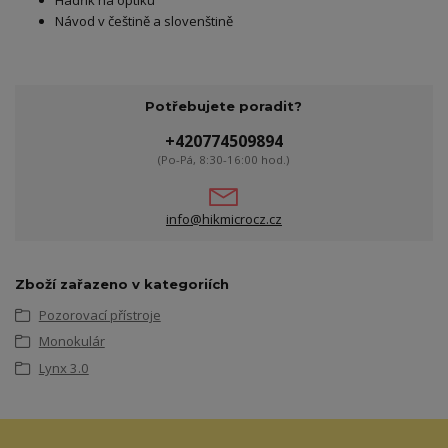
Hadřík na optiku
Návod v češtině a slovenštině
Potřebujete poradit?
+420774509894
(Po-Pá, 8:30-16:00 hod.)
info@hikmicrocz.cz
Zboží zařazeno v kategoriích
Pozorovací přístroje
Monokulár
Lynx 3.0