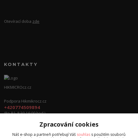
Otevírací doba
zde
KONTAKTY
HIKMICROcz.cz
Podpora Hikmikrocz.cz
+420774509894
(Po-Pá, 8:30-16:00 hod.)
Zpracování cookies
info@hikmicrocz.cz
Náš e-shop a partneři potřebují Váš
souhlas
s použitím souborů