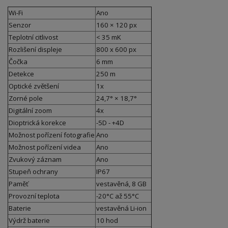
Wi-Fi
Ano
Senzor
160 × 120 px
Teplotní citlivost
< 35 mK
Rozlišení displeje
800 x 600 px
Čočka
6 mm
Detekce
250 m
Optické zvětšení
1x
Zorné pole
24,7° × 18,7°
Digitální zoom
4x
Dioptrická korekce
-5D - +4D
Možnost pořízení fotografie
Ano
Možnost pořízení videa
Ano
Zvukový záznam
Ano
Stupeň ochrany
IP67
Paměť
vestavěná, 8 GB
Provozní teplota
-20°C až 55°C
Baterie
vestavěná Li-ion
Výdrž baterie
10 hod