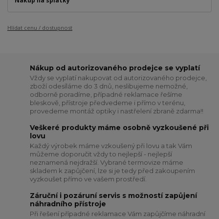
Nákup na splátky
Hlídat cenu / dostupnost
Nákup od autorizovaného prodejce se vyplatí
Vždy se vyplatí nakupovat od autorizovaného prodejce,
zboží odesíláme do 3 dnů, neslibujeme nemožné,
odborně poradíme, případné reklamace řešíme
bleskově, přístroje předvedeme i přímo v terénu,
provedeme montáž optiky i nastřelení zbraně zdarma!!
Veškeré produkty máme osobně vyzkoušené při
lovu
Každý výrobek máme vzkoušený při lovu a tak Vám
můžeme doporučit vždy to nejlepší - nejlepší
neznamená nejdražší. Vybrané termovize máme
skladem k zapůjčení, lze si je tedy před zakoupením
vyzkoušet přímo ve vašem prostředí.
Záruční i pozáruní servis s možností zapůjení
náhradního přístroje
Při řešení případné reklamace Vám zapůjčíme náhradní