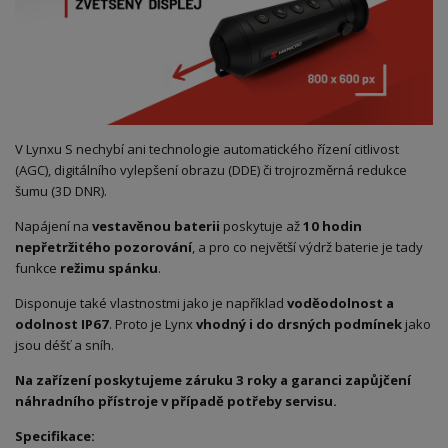
V Lynxu S nechybí ani technologie automatického řízení citlivost
(AGC), digitálního vylepšení obrazu (DDE) či trojrozměrná redukce
šumu (3D DNR).
Napájení na
vestavěnou baterii
poskytuje až
10 hodin
nepřetržitého pozorování
, a pro co největší výdrž baterie je tady
funkce
režimu spánku
.
Disponuje také vlastnostmi jako je například
voděodolnost a
odolnost IP67
. Proto je Lynx
vhodný i do drsných podmínek
jako
jsou déšť a sníh.
Na zařízení poskytujeme záruku 3 roky a garanci zapůjčení
náhradního přístroje v případě potřeby servisu.
Specifikace: