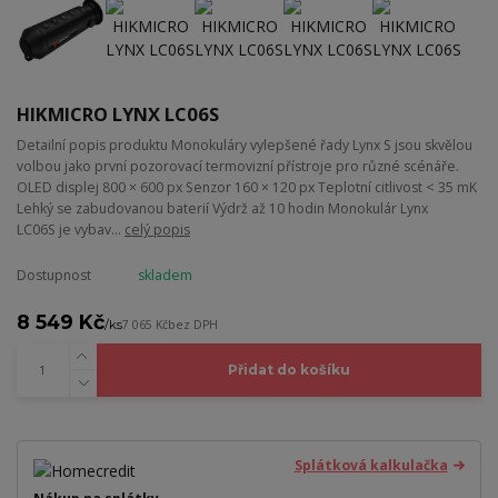
HIKMICRO LYNX LC06S
Detailní popis produktu Monokuláry vylepšené řady Lynx S jsou skvělou
volbou jako první pozorovací termovizní přístroje pro různé scénáře.
OLED displej 800 × 600 px Senzor 160 × 120 px Teplotní citlivost < 35 mK
Lehký se zabudovanou baterií Výdrž až 10 hodin Monokulár Lynx
LC06S je vybav...
celý popis
Dostupnost
skladem
8 549 Kč
/
ks
7 065 Kč
bez DPH
Přidat do košíku
Splátková kalkulačka