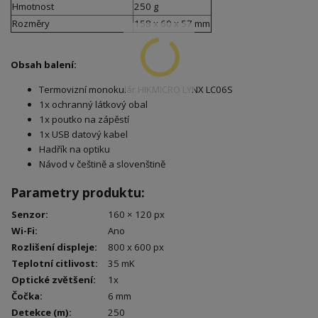
Hmotnost
250 g
Rozměry
158 x 60 x 57 mm
Obsah balení:
Termovizní monokulár HIKMICRO LYNX LC06S
1x ochranný látkový obal
1x poutko na zápěstí
1x USB datový kabel
Hadřík na optiku
Návod v češtině a slovenštině
Parametry produktu:
Senzor
:
160 × 120 px
Wi-Fi
:
Ano
Rozlišení displeje
:
800 x 600 px
Teplotní citlivost
:
35 mK
Optické zvětšení
:
1x
Čočka
:
6 mm
Detekce (m)
:
250