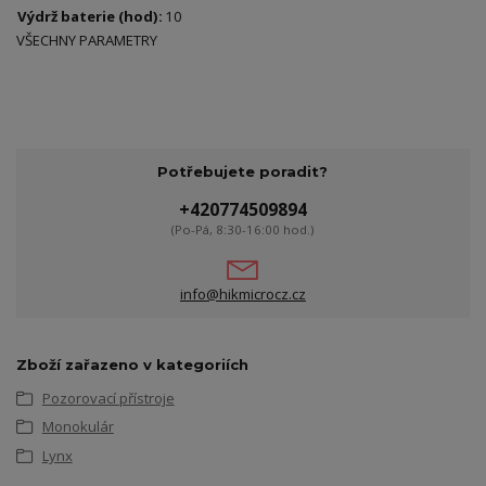
Výdrž baterie (hod)
:
10
VŠECHNY PARAMETRY
Potřebujete poradit?
+420774509894
(Po-Pá, 8:30-16:00 hod.)
info@hikmicrocz.cz
Zboží zařazeno v kategoriích
Pozorovací přístroje
Monokulár
Lynx