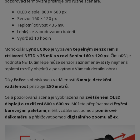
pozorovací termovizní přístroje pro různé scénáře.
OLED displej 800 × 600 px
Senzor 160 × 120 px
Teplotní citlivost < 35 mK
Lehký se zabudovanou baterií
Výdrž až 10 hodin
Monokulár
Lynx LC06S
je vybaven
tepelným senzorem s
citlivostí NETD
< 35 mK a s rozlišením 160 × 120 px
. Čím nižší je
hodnota NETD, tím lépe může senzor zaznamenávat i ty nejmenší
teplotní rozdíly objektů a poskytnout Vám tak detailní obraz.
Díky
čočce
s ohniskovou vzdáleností
6 mm
je
detekční
vzdálenost
přístroje
250 metrů
.
Celá pozorovaná scéna je vyobrazena na
zvětšeném OLED
displeji o rozlišení 800 × 600 px
. Můžete přepínat mezi
čtyřmi
barevnými paletami
, měřit vzdálenost pomocí
poměrové
dálkoměru
a přibližovat pomocí
digitálního zoomu až 4x
.