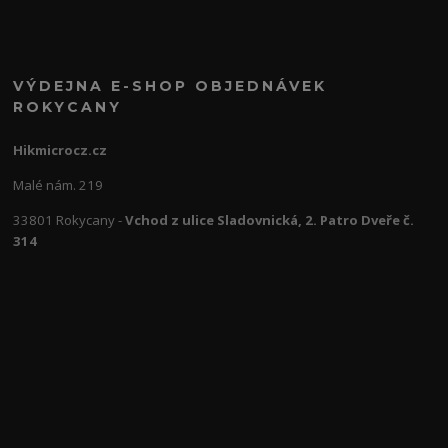
VÝDEJNA E-SHOP OBJEDNÁVEK
ROKYCANY
Hikmicrocz.cz
Malé nám. 219
33801 Rokycany -
Vchod z ulice Sladovnická, 2. Patro Dveře č.
314